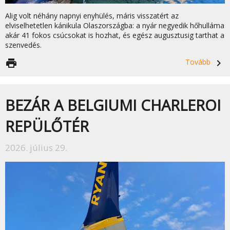
Alig volt néhány napnyi enyhülés, máris visszatért az
elviselhetetlen kánikula Olaszországba: a nyár negyedik hőhulláma
akár 41 fokos csúcsokat is hozhat, és egész augusztusig tarthat a
szenvedés.
print
Tovább
navigate_next
BEZÁR A BELGIUMI CHARLEROI
REPÜLŐTÉR
2026. július 29.