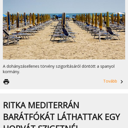
A dohányzásellenes törvény szigorításáról döntött a spanyol
kormány.
print
Tovább
navigate_next
RITKA MEDITERRÁN
BARÁTFÓKÁT LÁTHATTAK EGY