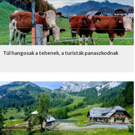
Túl hangosak a tehenek, a turisták panaszkodnak