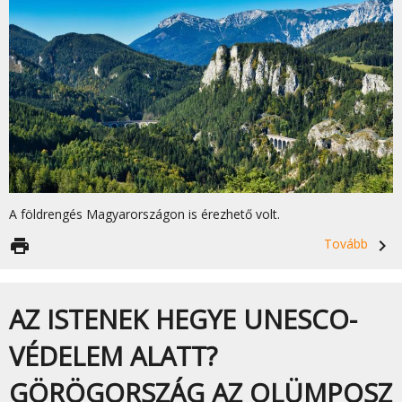
A földrengés Magyarországon is érezhető volt.
print
Tovább
navigate_next
AZ ISTENEK HEGYE UNESCO-
VÉDELEM ALATT?
GÖRÖGORSZÁG AZ OLÜMPOSZ