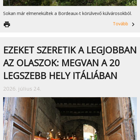
Sokan már elmenekültek a Bordeaux-t körülvevő külvárosokból.
print
Tovább
navigate_next
EZEKET SZERETIK A LEGJOBBAN
AZ OLASZOK: MEGVAN A 20
LEGSZEBB HELY ITÁLIÁBAN
2026. július 24.