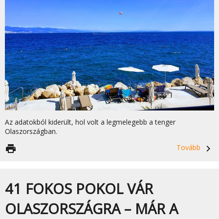
Az adatokból kiderült, hol volt a legmelegebb a tenger
Olaszországban.
print
Tovább
navigate_next
41 FOKOS POKOL VÁR
OLASZORSZÁGRA – MÁR A