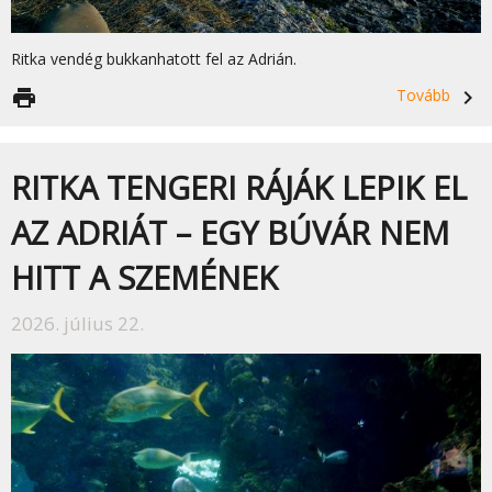
Ritka vendég bukkanhatott fel az Adrián.
print
Tovább
navigate_next
RITKA TENGERI RÁJÁK LEPIK EL
AZ ADRIÁT – EGY BÚVÁR NEM
HITT A SZEMÉNEK
2026. július 22.