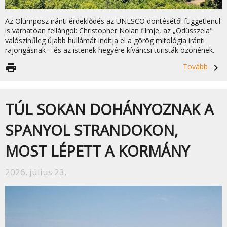
Az Olümposz iránti érdeklődés az UNESCO döntésétől függetlenül
is várhatóan fellángol: Christopher Nolan filmje, az „Odüsszeia"
valószínűleg újabb hullámát indítja el a görög mitológia iránti
rajongásnak – és az istenek hegyére kíváncsi turisták özönének.
print
Tovább
navigate_next
TÚL SOKAN DOHÁNYOZNAK A
SPANYOL STRANDOKON,
MOST LÉPETT A KORMÁNY
2026. július 23.