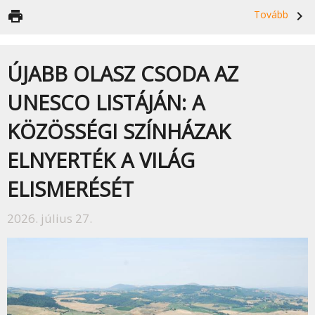
print
Tovább
navigate_next
ÚJABB OLASZ CSODA AZ
UNESCO LISTÁJÁN: A
KÖZÖSSÉGI SZÍNHÁZAK
ELNYERTÉK A VILÁG
ELISMERÉSÉT
2026. július 27.