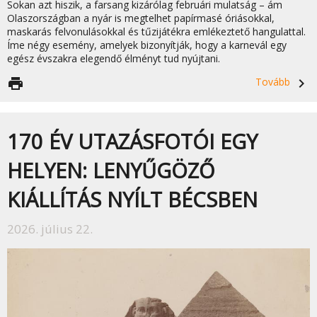
Sokan azt hiszik, a farsang kizárólag februári mulatság – ám
Olaszországban a nyár is megtelhet papírmasé óriásokkal,
maskarás felvonulásokkal és tűzijátékra emlékeztető hangulattal.
Íme négy esemény, amelyek bizonyítják, hogy a karnevál egy
egész évszakra elegendő élményt tud nyújtani.
print
Tovább
navigate_next
170 ÉV UTAZÁSFOTÓI EGY
HELYEN: LENYŰGÖZŐ
KIÁLLÍTÁS NYÍLT BÉCSBEN
2026. július 22.