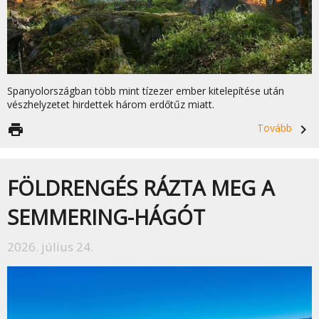
Spanyolországban több mint tízezer ember kitelepítése után
vészhelyzetet hirdettek három erdőtűz miatt.
print
Tovább
navigate_next
FÖLDRENGÉS RÁZTA MEG A
SEMMERING-HÁGÓT
2026. július 24.