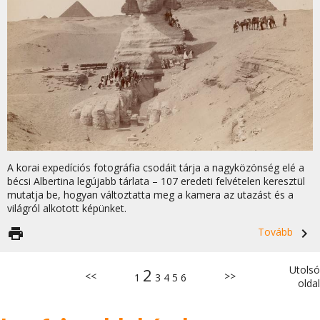
A korai expedíciós fotográfia csodáit tárja a nagyközönség elé a
bécsi Albertina legújabb tárlata – 107 eredeti felvételen keresztül
mutatja be, hogyan változtatta meg a kamera az utazást és a
világról alkotott képünket.
print
Tovább
navigate_next
Utolsó
2
<<
>>
1
3
4
5
6
oldal