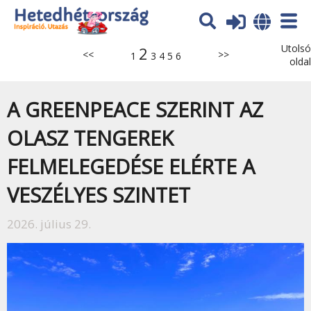
Utolsó
2
<<
>>
1
3
4
5
6
oldal
A GREENPEACE SZERINT AZ
OLASZ TENGEREK
FELMELEGEDÉSE ELÉRTE A
VESZÉLYES SZINTET
2026. július 29.