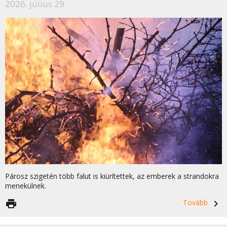
2026. július 29.
Párosz szigetén több falut is kiürítettek, az emberek a strandokra
menekülnek.
print
Tovább
navigate_next