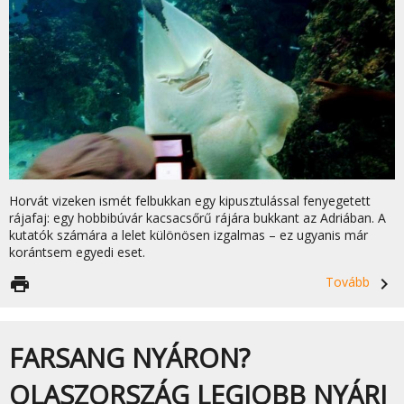
Horvát vizeken ismét felbukkan egy kipusztulással fenyegetett
rájafaj: egy hobbibúvár kacsacsőrű rájára bukkant az Adriában. A
kutatók számára a lelet különösen izgalmas – ez ugyanis már
korántsem egyedi eset.
print
Tovább
navigate_next
FARSANG NYÁRON?
OLASZORSZÁG LEGJOBB NYÁRI