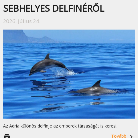
SEBHELYES DELFINÉRŐL
2026. július 24.
Az Adria különös delfinje az emberek társaságát is keresi.
print
Tovább
navigate_next