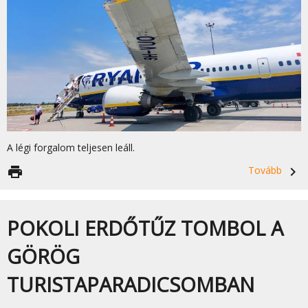
A légi forgalom teljesen leáll.
print
Tovább
navigate_next
POKOLI ERDŐTŰZ TOMBOL A
GÖRÖG
TURISTAPARADICSOMBAN