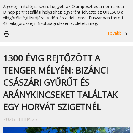
A görög mitológia szent hegyét, az Olümposzt és a normandiai
D-nap partraszállási helyszíneit egyaránt felvette az UNESCO a
világörökségi listájára. A döntés a dél-koreai Puszanban tartott
48. Világörökségi Bizottsági ülésen született meg.
print
Tovább
navigate_next
1300 ÉVIG REJTŐZÖTT A
TENGER MÉLYÉN: BIZÁNCI
CSÁSZÁRI GYŰRŰT ÉS
ARÁNYKINCSEKET TALÁLTAK
EGY HORVÁT SZIGETNÉL
2026. július 27.