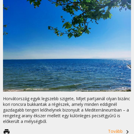
Horvátország egyik legszebb szigete, Mljet partjainál olyan bizánc
kori roncsra bukkantak a régészek, amely minden eddiginél
gazdagabb tengeri lelőhelynek bizonyult a Mediterráneumban – a
rengeteg arany ékszer mellett egy különleges pecsétgyűrű is
előkerült a mélységből.
print
Tovább
navigate_next