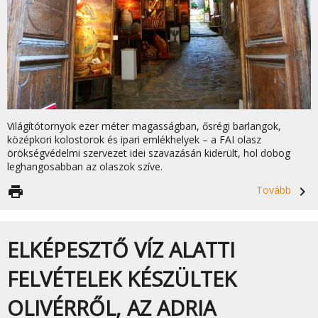
Világítótornyok ezer méter magasságban, ősrégi barlangok,
középkori kolostorok és ipari emlékhelyek – a FAI olasz
örökségvédelmi szervezet idei szavazásán kiderült, hol dobog
leghangosabban az olaszok szíve.
print
Tovább
navigate_next
ELKÉPESZTŐ VÍZ ALATTI
FELVÉTELEK KÉSZÜLTEK
OLIVÉRRŐL, AZ ADRIA