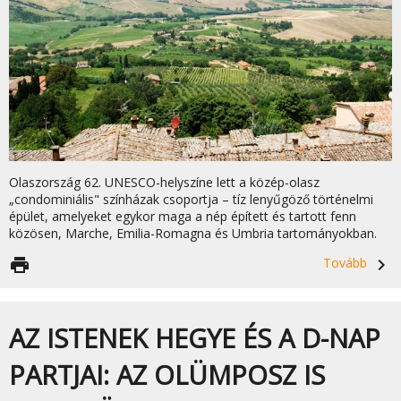
Olaszország 62. UNESCO-helyszíne lett a közép-olasz
„condominiális" színházak csoportja – tíz lenyűgöző történelmi
épület, amelyeket egykor maga a nép épített és tartott fenn
közösen, Marche, Emilia-Romagna és Umbria tartományokban.
print
Tovább
navigate_next
AZ ISTENEK HEGYE ÉS A D-NAP
PARTJAI: AZ OLÜMPOSZ IS