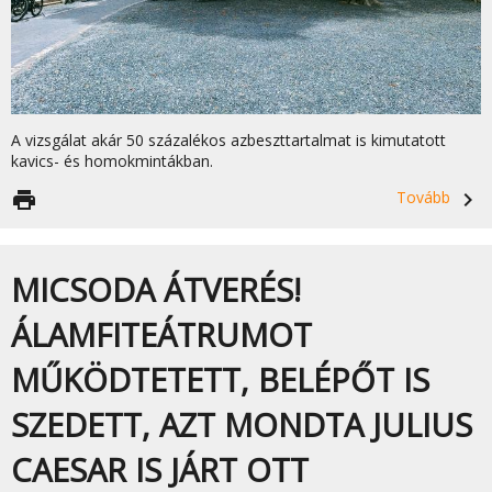
A vizsgálat akár 50 százalékos azbeszttartalmat is kimutatott
kavics- és homokmintákban.
print
Tovább
navigate_next
MICSODA ÁTVERÉS!
ÁLAMFITEÁTRUMOT
MŰKÖDTETETT, BELÉPŐT IS
SZEDETT, AZT MONDTA JULIUS
CAESAR IS JÁRT OTT