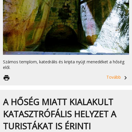
Számos templom, katedrális és kripta nyújt menedéket a hőség
elől.
print
Tovább
navigate_next
A HŐSÉG MIATT KIALAKULT
KATASZTRÓFÁLIS HELYZET A
TURISTÁKAT IS ÉRINTI