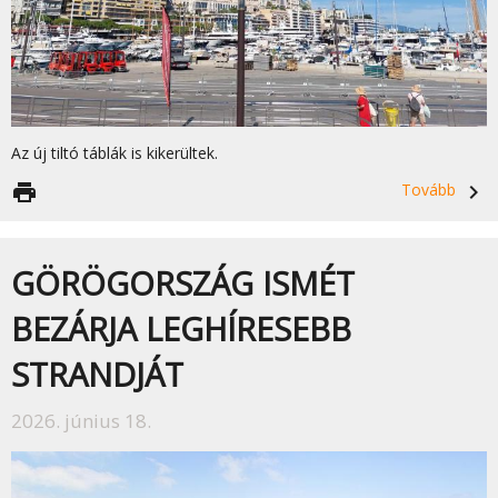
Az új tiltó táblák is kikerültek.
print
Tovább
navigate_next
GÖRÖGORSZÁG ISMÉT
BEZÁRJA LEGHÍRESEBB
STRANDJÁT
2026. június 18.