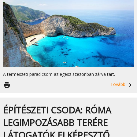
A természeti paradicsom az egész szezonban zárva tart.
print
Tovább
navigate_next
ÉPÍTÉSZETI CSODA: RÓMA
LEGIMPOZÁSABB TERÉRE
LÁTOGATÓK ELKÉPESZTŐ