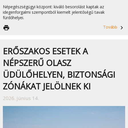
Népegészségügyi központ: kiváló besorolást kaptak az
idegenforgalmi szempontból kiemelt jelentőségű tavak
fürdőhelyei.
print
Tovább
navigate_next
ERŐSZAKOS ESETEK A
NÉPSZERŰ OLASZ
ÜDÜLŐHELYEN, BIZTONSÁGI
ZÓNÁKAT JELÖLNEK KI
2026. június 14.