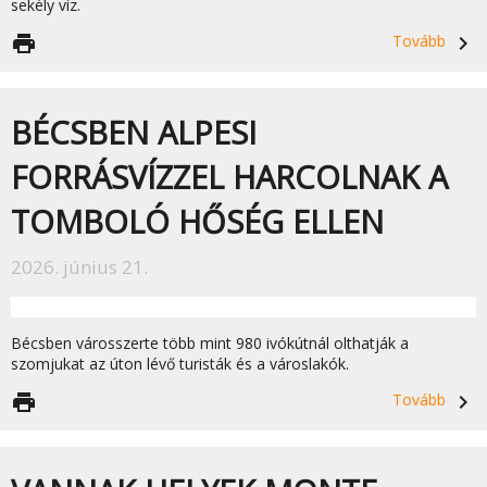
sekély víz.
print
Tovább
navigate_next
BÉCSBEN ALPESI
FORRÁSVÍZZEL HARCOLNAK A
TOMBOLÓ HŐSÉG ELLEN
2026. június 21.
Bécsben városszerte több mint 980 ivókútnál olthatják a
szomjukat az úton lévő turisták és a
városlakók.
print
Tovább
navigate_next