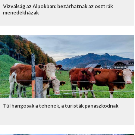
Vízválság az Alpokban: bezárhatnak az osztrák
menedékházak
Túl hangosak a tehenek, a turisták panaszkodnak