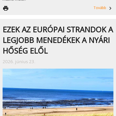
print
Tovább
navigate_next
EZEK AZ EURÓPAI STRANDOK A
LEGJOBB MENEDÉKEK A NYÁRI
HŐSÉG ELŐL
2026. június 23.