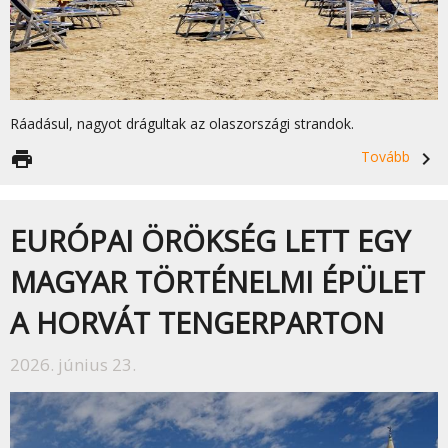
Ráadásul, nagyot drágultak az olaszországi strandok.
print
Tovább
navigate_next
EURÓPAI ÖRÖKSÉG LETT EGY
MAGYAR TÖRTÉNELMI ÉPÜLET
A HORVÁT TENGERPARTON
2026. június 23.