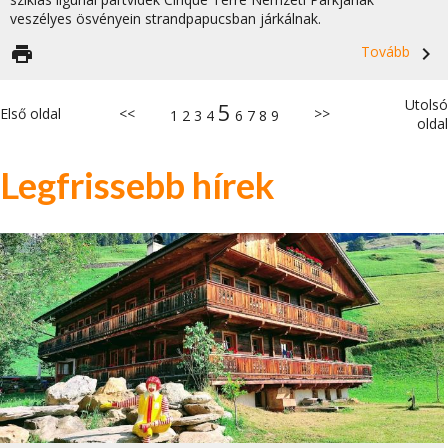
veszélyes ösvényein strandpapucsban járkálnak.
print
Tovább
navigate_next
Utolsó
5
Első oldal
<<
>>
1
2
3
4
6
7
8
9
oldal
Legfrissebb hírek