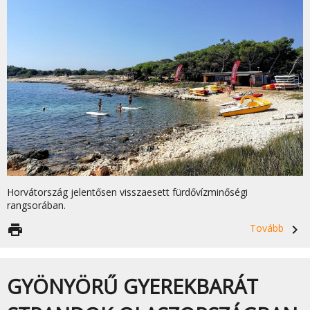
Horvátország jelentősen visszaesett fürdővízminőségi
rangsorában.
print
Tovább
navigate_next
GYÖNYÖRŰ GYEREKBARÁT