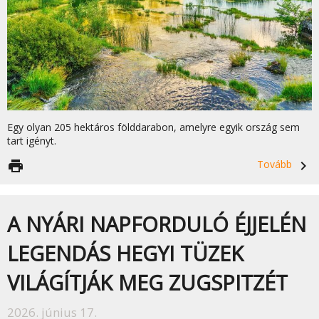
Egy olyan 205 hektáros földdarabon, amelyre egyik ország sem
tart igényt.
print
Tovább
navigate_next
A NYÁRI NAPFORDULÓ ÉJJELÉN
LEGENDÁS HEGYI TÜZEK
VILÁGÍTJÁK MEG ZUGSPITZÉT
2026. június 17.