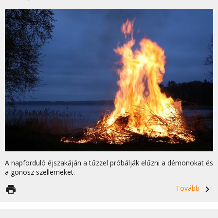
A napforduló éjszakáján a tűzzel próbálják elűzni a démonokat és
a gonosz szellemeket.
print
Tovább
navigate_next