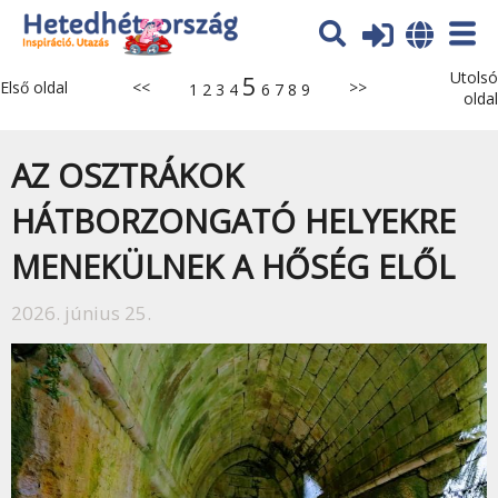
Utolsó
5
Első oldal
<<
>>
1
2
3
4
6
7
8
9
oldal
AZ OSZTRÁKOK
HÁTBORZONGATÓ HELYEKRE
MENEKÜLNEK A HŐSÉG ELŐL
2026. június 25.