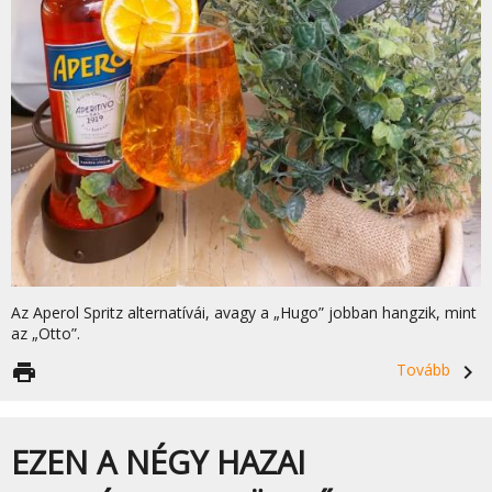
Az Aperol Spritz alternatívái, avagy a „Hugo” jobban hangzik, mint
az „Otto”.
print
Tovább
navigate_next
EZEN A NÉGY HAZAI