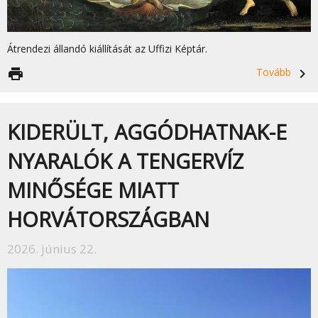
Átrendezi állandó kiállítását az Uffizi Képtár.
print
Tovább
navigate_next
KIDERÜLT, AGGÓDHATNAK-E
NYARALÓK A TENGERVÍZ
MINŐSÉGE MIATT
HORVÁTORSZÁGBAN
2026. június 22.