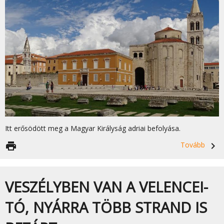
Itt erősödött meg a Magyar Királyság adriai befolyása.
print
Tovább
navigate_next
VESZÉLYBEN VAN A VELENCEI-
TÓ, NYÁRRA TÖBB STRAND IS