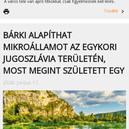
A város tele van apró titkokkal; csak figyelmesnek kell lenni..
print
Tovább
navigate_next
BÁRKI ALAPÍTHAT
MIKROÁLLAMOT AZ EGYKORI
JUGOSZLÁVIA TERÜLETÉN,
MOST MEGINT SZÜLETETT EGY
2026. június 17.