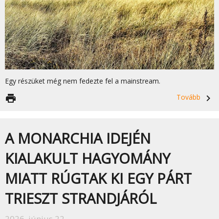
Egy részüket még nem fedezte fel a mainstream.
print
Tovább
navigate_next
A MONARCHIA IDEJÉN
KIALAKULT HAGYOMÁNY
MIATT RÚGTAK KI EGY PÁRT
TRIESZT STRANDJÁRÓL
2026. június 22.