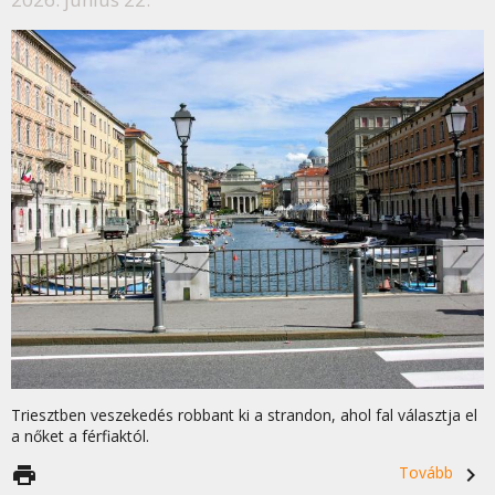
Triesztben veszekedés robbant ki a strandon, ahol fal választja el
a nőket a férfiaktól.
print
Tovább
navigate_next