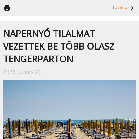
print
Tovább
navigate_next
NAPERNYŐ TILALMAT
VEZETTEK BE TÖBB OLASZ
TENGERPARTON
2026. június 23.