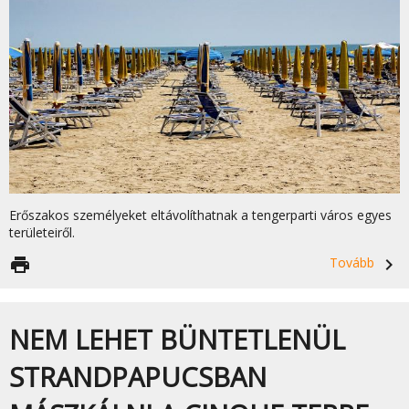
Erőszakos személyeket eltávolíthatnak a tengerparti város egyes
területeiről.
print
Tovább
navigate_next
NEM LEHET BÜNTETLENÜL
STRANDPAPUCSBAN