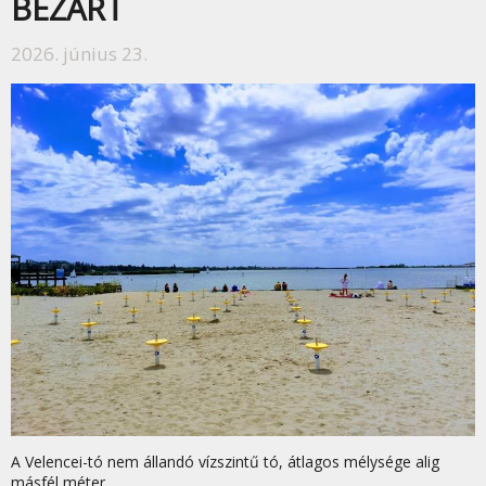
BEZÁRT
2026. június 23.
A Velencei-tó nem állandó vízszintű tó, átlagos mélysége alig
másfél méter.