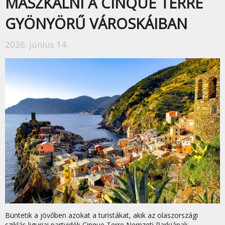
MÁSZKÁLNI A CINQUE TERRE
GYÖNYÖRŰ VÁROSKÁIBAN
2026. június 14.
Büntetik a jövőben azokat a turistákat, akik az olaszországi
sziklás liguriai partvidék Cinque Terre Nemzeti Parkjának