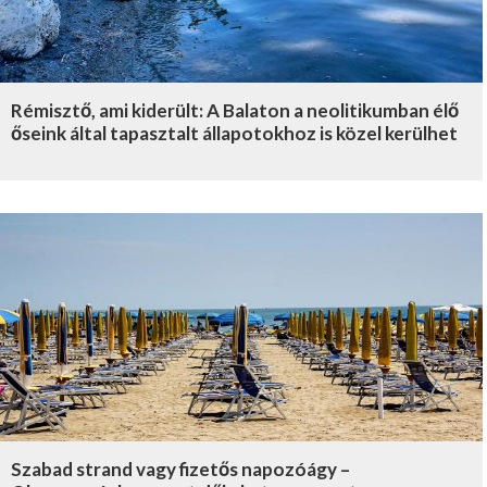
Rémisztő, ami kiderült: A Balaton a neolitikumban élő
őseink által tapasztalt állapotokhoz is közel kerülhet
Szabad strand vagy fizetős napozóágy –