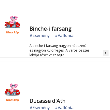
Binche-i farsang
#Esemény
#Vallónia
A binche-i farsang nagyon népszerű
és nagyon különleges. A város összes
navigate_next
lakója részt vesz rajta.
Ducasse d'Ath
#Esemény
#Vallónia