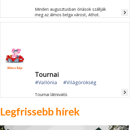
Minden augusztusban óriások szállják
navigate_next
meg az álmos belga várost, Athot.
Tournai
#Vallónia
#Világörökség
navigate_next
Tournai látnivalói.
Legfrissebb hírek