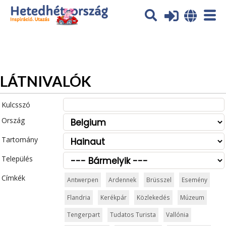
Az oldal sütiket (cookies) használ. További tájékoztatás itt:
Adatvédelmi tájékoztató
Ok
LÁTNIVALÓK
Kulcsszó
Ország
Tartomány
Település
Címkék
Antwerpen
Ardennek
Brüsszel
Esemény
Flandria
Kerékpár
Közlekedés
Múzeum
Tengerpart
Tudatos Turista
Vallónia