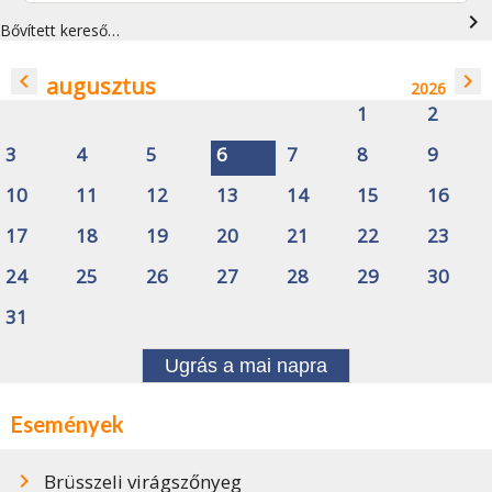
navigate_next
Bővített kereső…
navigate_before
navigate_next
augusztus
2026
1
2
3
4
5
6
7
8
9
10
11
12
13
14
15
16
17
18
19
20
21
22
23
24
25
26
27
28
29
30
31
Ugrás a mai napra
Események
Brüsszeli virágszőnyeg