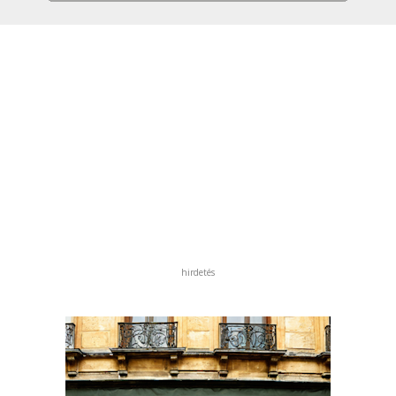
hirdetés