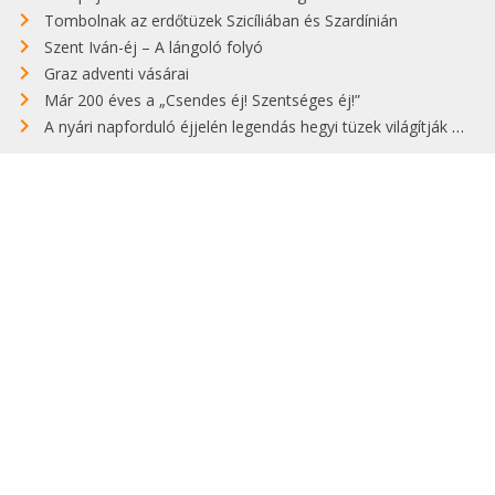
Tombolnak az erdőtüzek Szicíliában és Szardínián
Szent Iván-éj – A lángoló folyó
Graz adventi vásárai
Már 200 éves a „Csendes éj! Szentséges éj!”
A nyári napforduló éjjelén legendás hegyi tüzek világítják meg Zugspitzét