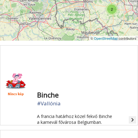
2
©
OpenStreetMap
contributors
Binche
#Vallónia
A francia határhoz közel fekvő Binche
navigate_next
a karnevál fővárosa Belgiumban.