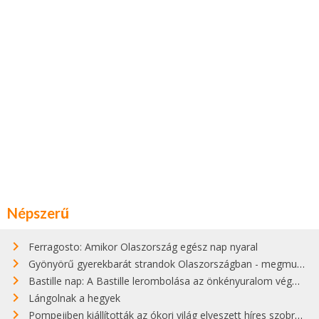
Népszerű
Ferragosto: Amikor Olaszország egész nap nyaral
Gyönyörű gyerekbarát strandok Olaszországban - megmutatjuk a 15 legjobbat
Bastille nap: A Bastille lerombolása az önkényuralom végét jelentette
Lángolnak a hegyek
Pompejiben kiállították az ókori világ elveszett híres szobrának másolatát