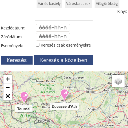
Vár és kastély
Városkalauzok
Világörökség
Kinyit
Kezdődátum:
Záródátum:
Keresés csak eseményekre
Események:
Keresés a közelben
+
−
Ducasse d'Ath
Tournai