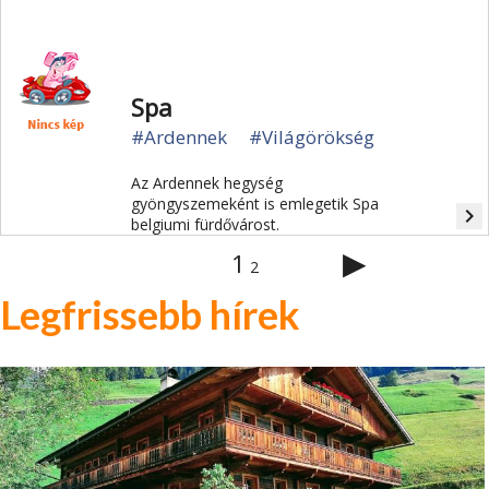
Spa
#Ardennek
#Világörökség
Az Ardennek hegység
gyöngyszemeként is emlegetik Spa
navigate_next
belgiumi fürdővárost.
▶
1
2
Legfrissebb hírek