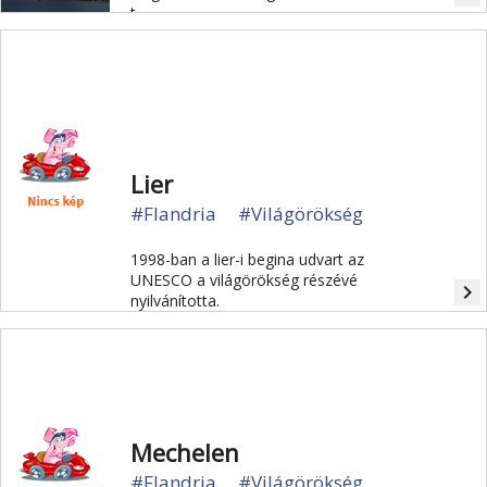
t.
Lier
#Flandria
#Világörökség
1998-ban a lier-i begina udvart az
UNESCO a világörökség részévé
navigate_next
nyilvánította.
Mechelen
#Flandria
#Világörökség