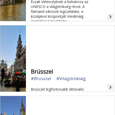
Észak Velencéjének a belvárosa az
UNESCO a világörökség része. A
flamand városok legszebbike, a
navigate_next
középkori központját mindmáig
érintetlenül megőrizte.
Brüsszel
#Brüsszel
#Világörökség
navigate_next
Brüsszel legfontosabb látnivalói.