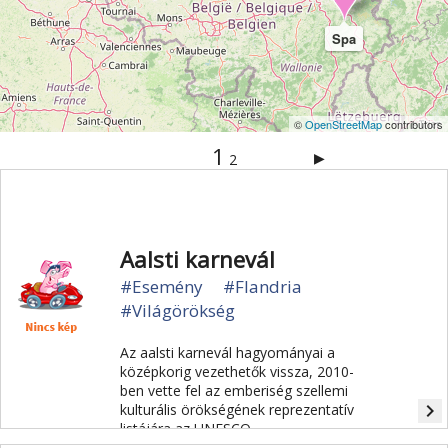
Spa
©
OpenStreetMap
contributors
1
▶
2
Aalsti karnevál
#Esemény
#Flandria
#Világörökség
Az aalsti karnevál hagyományai a
középkorig vezethetők vissza, 2010-
ben vette fel az emberiség szellemi
navigate_next
kulturális örökségének reprezentatív
listájára az UNESCO.