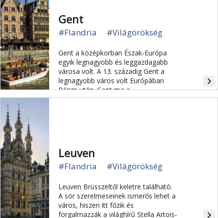
Gent
#Flandria
#Világörökség
Gent a középkorban Észak-Európa
egyik legnagyobb és leggazdagabb
városa volt. A 13. századig Gent a
navigate_next
legnagyobb város volt Európában
Párizs után. Gent ma a
vegetáriánusok fővárosa.
Leuven
#Flandria
#Világörökség
Leuven Brüsszeltől keletre található.
A sör szerelmeseinek ismerős lehet a
város, hiszen itt főzik és
navigate_next
forgalmazzák a világhírű Stella Artois-