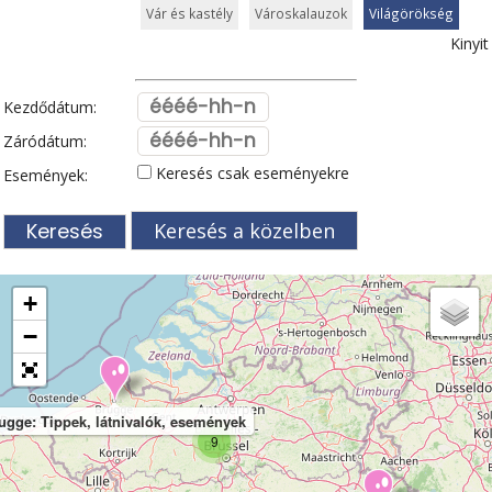
Vár és kastély
Városkalauzok
Világörökség
Kinyit
Kezdődátum:
Záródátum:
Keresés csak eseményekre
Események:
Keresés a közelben
+
−
ugge: Tippek, látnivalók, események
9