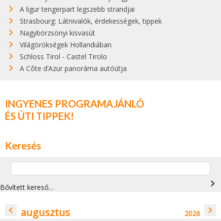
A ligur tengerpart legszebb strandjai
Strasbourg: Látnivalók, érdekességek, tippek
Nagybörzsönyi kisvasút
Világörökségek Hollandiában
Schloss Tirol - Castel Tirolo
A Côte d’Azur panoráma autóútja
INGYENES PROGRAMAJÁNLÓ
ÉS ÚTI TIPPEK!
Keresés
navigate_next
Bővített kereső…
navigate_before
navigate_next
augusztus
2026