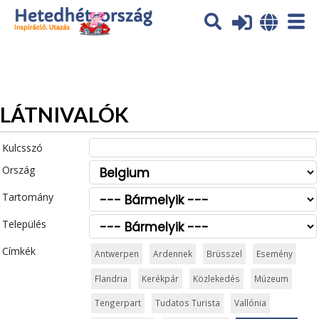
Az oldal sütiket (cookies) használ. További tájékoztatás itt:
Adatvédelmi tájékoztató
Ok
LÁTNIVALÓK
Kulcsszó
Ország
Tartomány
Település
Címkék
Antwerpen
Ardennek
Brüsszel
Esemény
Flandria
Kerékpár
Közlekedés
Múzeum
Tengerpart
Tudatos Turista
Vallónia