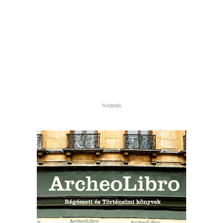
hirdetés