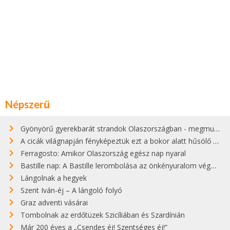
Népszerű
Gyönyörű gyerekbarát strandok Olaszországban - megmutatjuk a 15 legjobbat
A cicák világnapján fényképeztük ezt a bokor alatt hűsölő cicát Kisorosziban
Ferragosto: Amikor Olaszország egész nap nyaral
Bastille nap: A Bastille lerombolása az önkényuralom végét jelentette
Lángolnak a hegyek
Szent Iván-éj – A lángoló folyó
Graz adventi vásárai
Tombolnak az erdőtüzek Szicíliában és Szardínián
Már 200 éves a „Csendes éj! Szentséges éj!”