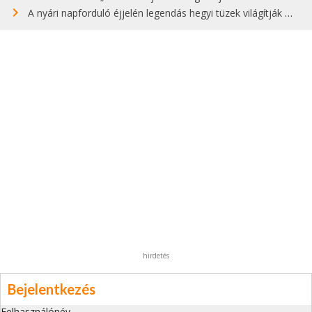
A nyári napforduló éjjelén legendás hegyi tüzek világítják meg Zugspitzét
hirdetés
Bejelentkezés
Felhasználónév