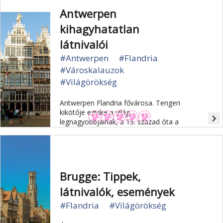
Antwerpen
kihagyhatatlan
látnivalói
#Antwerpen
#Flandria
#Városkalauzok
#Világörökség
Antwerpen Flandria fővárosa. Tengeri
kikötője egyike a világ
navigate_next
legnagyobbjainak, a 15. század óta a
nemzetközi gyémántkereskedelem
központja.
Brugge: Tippek,
látnivalók, események
#Flandria
#Világörökség