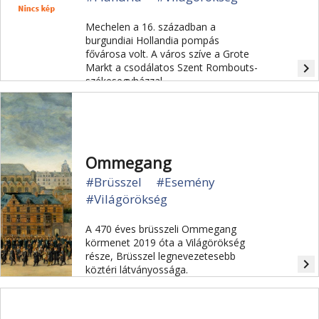
Mechelen a 16. században a
burgundiai Hollandia pompás
fővárosa volt. A város szíve a Grote
navigate_next
Markt a csodálatos Szent Rombouts-
székesegyházzal.
Ommegang
#Brüsszel
#Esemény
#Világörökség
A 470 éves brüsszeli Ommegang
körmenet 2019 óta a Világörökség
része, Brüsszel legnevezetesebb
navigate_next
köztéri látványossága.