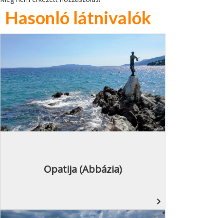
Hasonló látnivalók
Opatija (Abbázia)
navigate_next