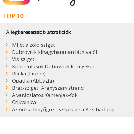
TOP 10
A legkeresettebb attrakciók
Mljet a zöld sziget
Dubrovnik kihagyhatatlan látnivalói
Vis-sziget
Kirándulások Dubrovnik környékén
Rijeka (Fiume)
Opatija (Abbázia)
Brač-szigeti Aranyszarv strand
A varázslatos Kamenjak-fok
Crikvenica
Az Adria lenyűgöző szépsége a Kék-barlang