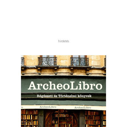
hirdetés