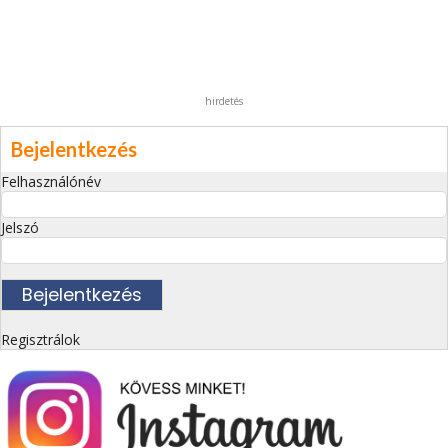
hirdetés
Bejelentkezés
Felhasználónév
Jelszó
Regisztrálok