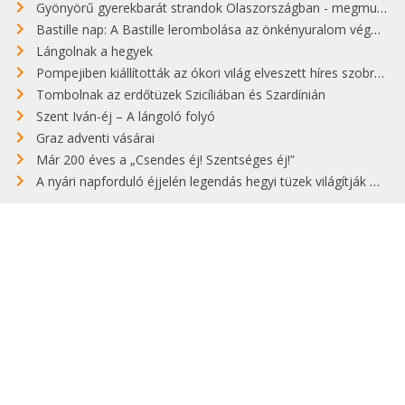
Gyönyörű gyerekbarát strandok Olaszországban - megmutatjuk a 15 legjobbat
Bastille nap: A Bastille lerombolása az önkényuralom végét jelentette
Lángolnak a hegyek
Pompejiben kiállították az ókori világ elveszett híres szobrának másolatát
Tombolnak az erdőtüzek Szicíliában és Szardínián
Szent Iván-éj – A lángoló folyó
Graz adventi vásárai
Már 200 éves a „Csendes éj! Szentséges éj!”
A nyári napforduló éjjelén legendás hegyi tüzek világítják meg Zugspitzét