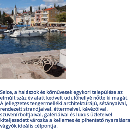
Selce, a halászok és kőművesek egykori települése az
elmúlt száz év alatt kedvelt üdülőhellyé nőtte ki magát.
A jellegzetes tengermelléki architektúrájú, sétányaival,
rendezett strandjaival, éttermeivel, kávézóival,
szuvenírboltjaival, galériáival és luxus üzleteivel
kiteljesedett városka a kellemes és pihentető nyaralásra
vágyók ideális célpontja.