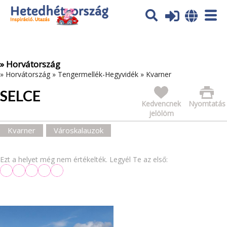
Az oldal sütiket (cookies) használ. További tájékoztatás itt:
Adatvédelmi tájékoztató
Ok
» Horvátország
»
Horvátország
»
Tengermellék-Hegyvidék
»
Kvarner
SELCE
Kedvencnek
Nyomtatás
jelölöm
Kvarner
Városkalauzok
Ezt a helyet még nem értékelték. Legyél Te az első: