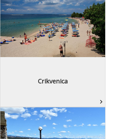
Crikvenica
navigate_next