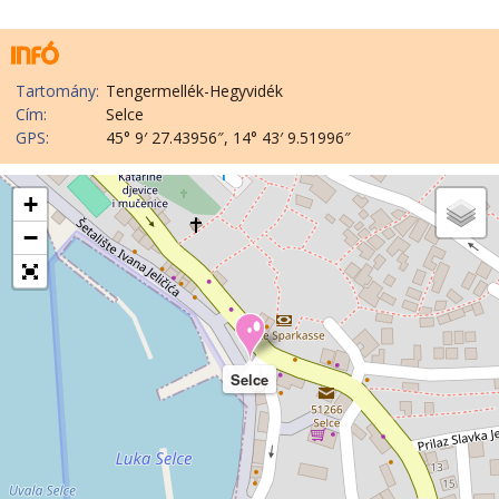
Tartomány:
Tengermellék-Hegyvidék
Cím:
Selce
GPS:
45° 9′ 27.43956″, 14° 43′ 9.51996″
+
−
Selce