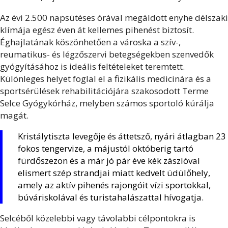
Az évi 2.500 napsütéses órával megáldott enyhe délszaki
klímája egész éven át kellemes pihenést biztosít.
Éghajlatának köszönhetően a városka a szív-,
reumatikus- és légzőszervi betegségekben szenvedők
gyógyításához is ideális feltételeket teremtett.
Különleges helyet foglal el a fizikális medicinára és a
sportsérülések rehabilitációjára szakosodott Terme
Selce Gyógykórház, melyben számos sportoló kúrálja
magát.
Kristálytiszta levegője és áttetsző, nyári átlagban 23
fokos tengervize, a májustól októberig tartó
fürdőszezon és a már jó pár éve kék zászlóval
elismert szép strandjai miatt kedvelt üdülőhely,
amely az aktív pihenés rajongóit vízi sportokkal,
búváriskolával és turistahalászattal hívogatja.
Selcéből közelebbi vagy távolabbi célpontokra is