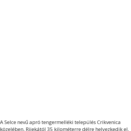
A Selce nevű apró tengermelléki település Crikvenica
közelében, Rijekától 35 kilométerre délre helyezkedik el.