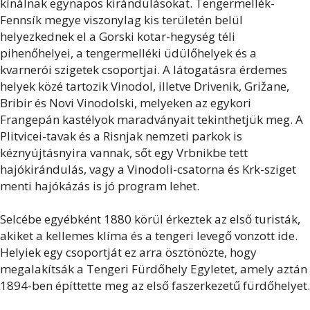
kínálnak egynapos kirándulásokat. Tengermellék-
Fennsík megye viszonylag kis területén belül
helyezkednek el a Gorski kotar-hegység téli
pihenőhelyei, a tengermelléki üdülőhelyek és a
kvarnerói szigetek csoportjai. A látogatásra érdemes
helyek közé tartozik Vinodol, illetve Drivenik, Grižane,
Bribir és Novi Vinodolski, melyeken az egykori
Frangepán kastélyok maradványait tekinthetjük meg. A
Plitvicei-tavak és a Risnjak nemzeti parkok is
kéznyújtásnyira vannak, sőt egy Vrbnikbe tett
hajókirándulás, vagy a Vinodoli-csatorna és Krk-sziget
menti hajókázás is jó program lehet.
Selcébe egyébként 1880 körül érkeztek az első turisták,
akiket a kellemes klíma és a tengeri levegő vonzott ide.
Helyiek egy csoportját ez arra ösztönözte, hogy
megalakítsák a Tengeri Fürdőhely Egyletet, amely aztán
1894-ben építtette meg az első faszerkezetű fürdőhelyet.