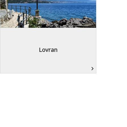
Lovran
navigate_next