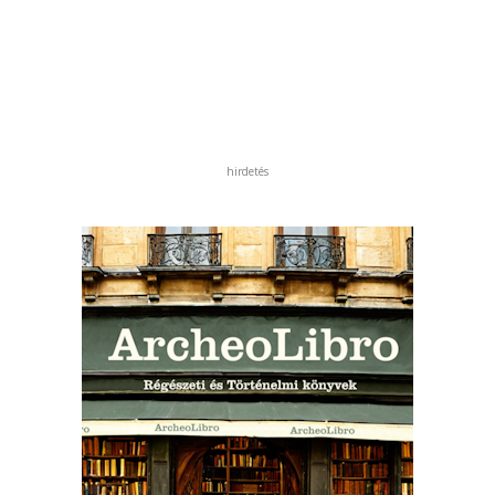
hirdetés