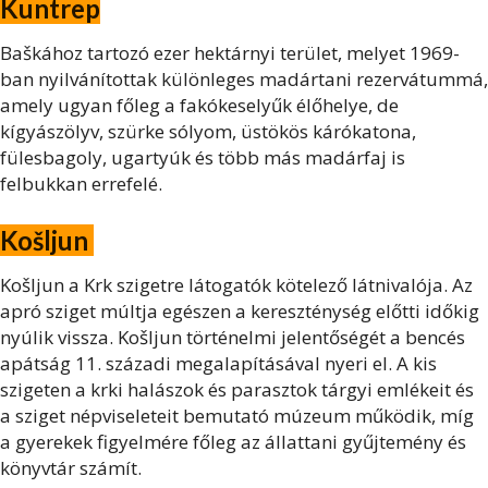
Kuntrep
Baškához tartozó ezer hektárnyi terület, melyet 1969-
ban nyilvánítottak különleges madártani rezervátummá,
amely ugyan főleg a fakókeselyűk élőhelye, de
kígyászölyv, szürke sólyom, üstökös kárókatona,
fülesbagoly, ugartyúk és több más madárfaj is
felbukkan errefelé.
Košljun
Košljun a Krk szigetre látogatók kötelező látnivalója. Az
apró sziget múltja egészen a kereszténység előtti időkig
nyúlik vissza. Košljun történelmi jelentőségét a bencés
apátság 11. századi megalapításával nyeri el. A kis
szigeten a krki halászok és parasztok tárgyi emlékeit és
a sziget népviseleteit bemutató múzeum működik, míg
a gyerekek figyelmére főleg az állattani gyűjtemény és
könyvtár számít.