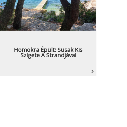
Homokra Épült: Susak Kis
Szigete A Strandjával
navigate_next