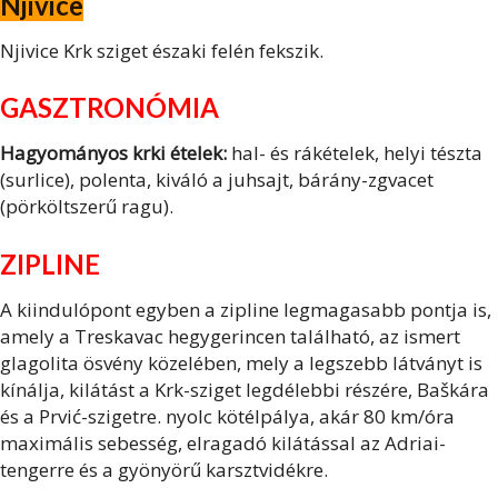
Njivice
Njivice Krk sziget északi felén fekszik.
GASZTRONÓMIA
Hagyományos krki ételek:
hal- és rákételek, helyi tészta
(surlice), polenta, kiváló a juhsajt, bárány-zgvacet
(pörköltszerű ragu).
ZIPLINE
A kiindulópont egyben a zipline legmagasabb pontja is,
amely a Treskavac hegygerincen található, az ismert
glagolita ösvény közelében, mely a legszebb látványt is
kínálja, kilátást a Krk-sziget legdélebbi részére, Baškára
és a Prvić-szigetre. nyolc kötélpálya, akár 80 km/óra
maximális sebesség, elragadó kilátással az Adriai-
tengerre és a gyönyörű karsztvidékre.