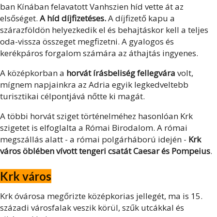
ban Kínában felavatott Vanhszien híd vette át az
elsőséget.
A híd díjfizetéses.
A díjfizető kapu a
szárazföldön helyezkedik el és behajtáskor kell a teljes
oda-vissza összeget megfizetni. A gyalogos és
kerékpáros forgalom számára az áthajtás ingyenes.
A középkorban a
horvát írásbeliség fellegvára
volt,
mígnem napjainkra az Adria egyik legkedveltebb
turisztikai célpontjává nőtte ki magát.
A többi horvát sziget történelméhez hasonlóan Krk
szigetet is elfoglalta a Római Birodalom. A római
megszállás alatt - a római polgárháború idején -
Krk
város öblében vívott tengeri csatát Caesar és Pompeius
.
Krk város
Krk óvárosa megőrizte középkorias jellegét, ma is 15.
századi városfalak veszik körül, szűk utcákkal és