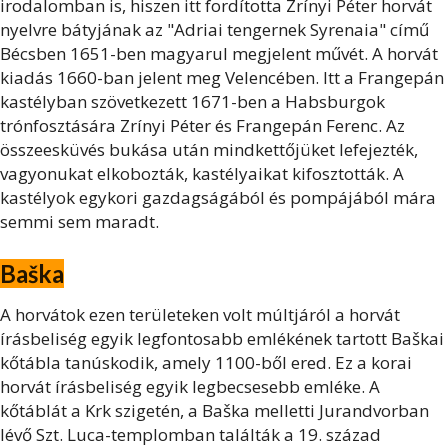
irodalomban is, hiszen itt fordította Zrínyi Péter horvát
nyelvre bátyjának az "Adriai tengernek Syrenaia" című
Bécsben 1651-ben magyarul megjelent művét. A horvát
kiadás 1660-ban jelent meg Velencében. Itt a Frangepán
kastélyban szövetkezett 1671-ben a Habsburgok
trónfosztására Zrínyi Péter és Frangepán Ferenc. Az
összeesküvés bukása után mindkettőjüket lefejezték,
vagyonukat elkobozták, kastélyaikat kifosztották. A
kastélyok egykori gazdagságából és pompájából mára
semmi sem maradt.
Baška
A horvátok ezen területeken volt múltjáról a horvát
írásbeliség egyik legfontosabb emlékének tartott Baškai
kőtábla tanúskodik, amely 1100-ből ered. Ez a korai
horvát írásbeliség egyik legbecsesebb emléke. A
kőtáblát a Krk szigetén, a Baška melletti Jurandvorban
lévő Szt. Luca-templomban találták a 19. század