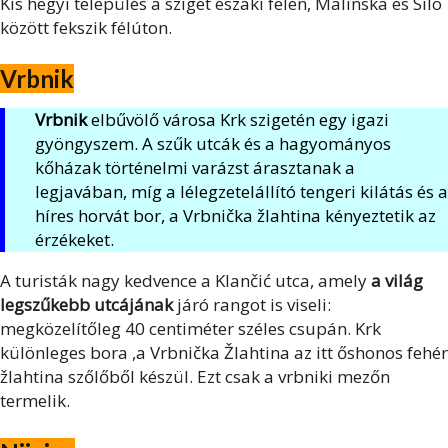
Kis hegyi település a sziget északi felén, Malinska és Silo
között fekszik félúton.
Vrbnik
Vrbnik
elbűvölő városa Krk szigetén egy igazi
gyöngyszem. A szűk utcák és a hagyományos
kőházak történelmi varázst árasztanak a
legjavában, míg a lélegzetelállító tengeri kilátás és a
híres horvát bor, a Vrbnička žlahtina kényeztetik az
érzékeket.
A turisták nagy kedvence a Klančić utca, amely
a világ
legszűkebb utcájának
járó rangot is viseli:
megközelítőleg 40 centiméter széles csupán. Krk
különleges bora ,a Vrbnička Žlahtina az itt őshonos fehér
žlahtina szőlőből készül. Ezt csak a vrbniki mezőn
termelik.