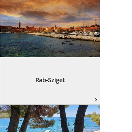
Rab-Sziget
navigate_next