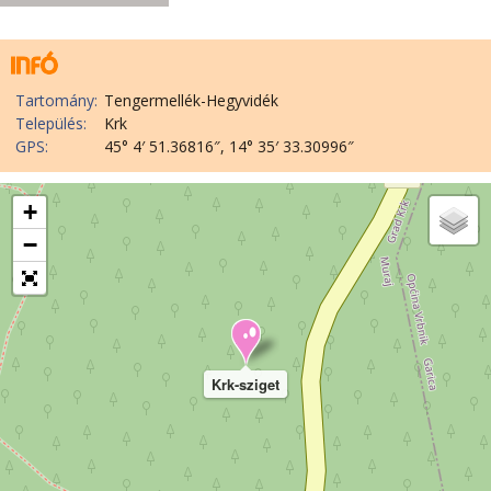
Tartomány:
Tengermellék-Hegyvidék
Település:
Krk
GPS:
45° 4′ 51.36816″, 14° 35′ 33.30996″
+
−
Krk-sziget