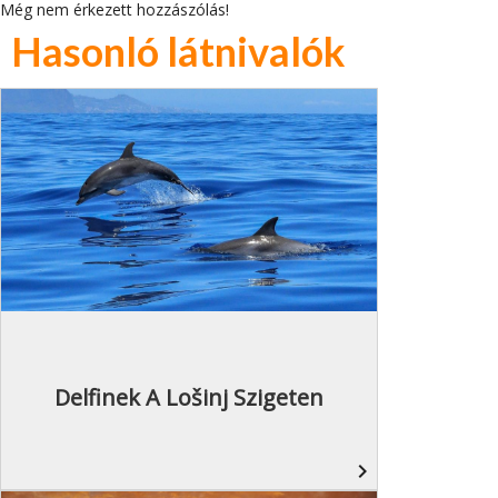
Még nem érkezett hozzászólás!
Hasonló látnivalók
Delfinek A Lošinj Szigeten
navigate_next