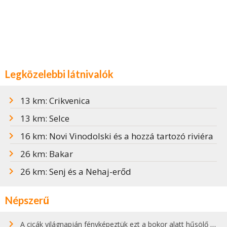
Legközelebbi látnivalók
13 km: Crikvenica
13 km: Selce
16 km: Novi Vinodolski és a hozzá tartozó riviéra
26 km: Bakar
26 km: Senj és a Nehaj-erőd
Népszerű
A cicák világnapján fényképeztük ezt a bokor alatt hűsölő cicát Kisorosziban