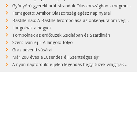
Gyönyörű gyerekbarát strandok Olaszországban - megmutatjuk a 15 legjobbat
Ferragosto: Amikor Olaszország egész nap nyaral
Bastille nap: A Bastille lerombolása az önkényuralom végét jelentette
Lángolnak a hegyek
Tombolnak az erdőtüzek Szicíliában és Szardínián
Szent Iván-éj – A lángoló folyó
Graz adventi vásárai
Már 200 éves a „Csendes éj! Szentséges éj!”
A nyári napforduló éjjelén legendás hegyi tüzek világítják meg Zugspitzét