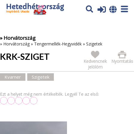
Az oldal sütiket (cookies) használ. További tájékoztatás itt:
Adatvédelmi tájékoztató
Ok
» Horvátország
»
Horvátország
»
Tengermellék-Hegyvidék
»
Szigetek
KRK-SZIGET
Kedvencnek
Nyomtatás
jelölöm
Kvarner
Szigetek
Ezt a helyet még nem értékelték. Legyél Te az első: