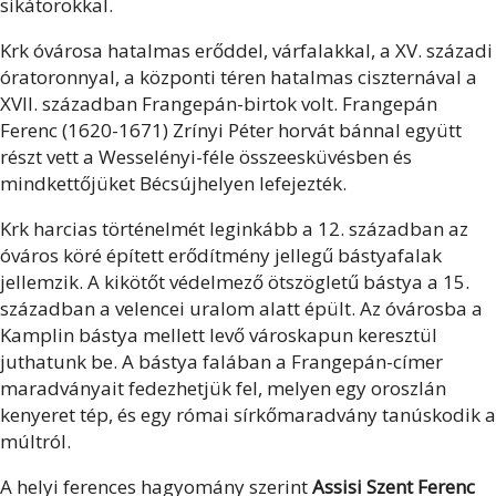
sikátorokkal.
Krk óvárosa hatalmas erőddel, várfalakkal, a XV. századi
óratoronnyal, a központi téren hatalmas ciszternával a
XVII. században Frangepán-birtok volt. Frangepán
Ferenc (1620-1671) Zrínyi Péter horvát bánnal együtt
részt vett a Wesselényi-féle összeesküvésben és
mindkettőjüket Bécsújhelyen lefejezték.
Krk harcias történelmét leginkább a 12. században az
óváros köré épített erődítmény jellegű bástyafalak
jellemzik. A kikötőt védelmező ötszögletű bástya a 15.
században a velencei uralom alatt épült. Az óvárosba a
Kamplin bástya mellett levő városkapun keresztül
juthatunk be. A bástya falában a Frangepán-címer
maradványait fedezhetjük fel, melyen egy oroszlán
kenyeret tép, és egy római sírkőmaradvány tanúskodik a
múltról.
A helyi ferences hagyomány szerint
Assisi Szent Ferenc