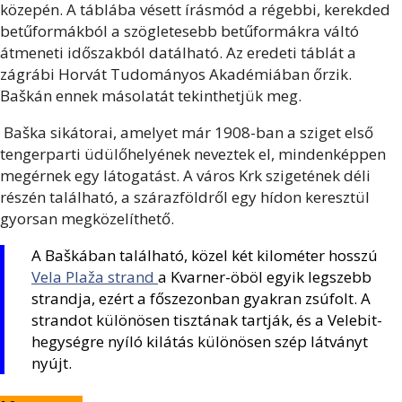
közepén. A táblába vésett írásmód a régebbi, kerekded
betűformákból a szögletesebb betűformákra váltó
átmeneti időszakból datálható. Az eredeti táblát a
zágrábi Horvát Tudományos Akadémiában őrzik.
Baškán ennek másolatát tekinthetjük meg.
Baška sikátorai, amelyet már 1908-ban a sziget első
tengerparti üdülőhelyének neveztek el, mindenképpen
megérnek egy látogatást. A város Krk szigetének déli
részén található, a szárazföldről egy hídon keresztül
gyorsan megközelíthető.
A Baškában található, közel két kilométer hosszú
Vela Plaža strand
a Kvarner-öböl egyik legszebb
strandja, ezért a főszezonban gyakran zsúfolt. A
strandot különösen tisztának tartják, és a Velebit-
hegységre nyíló kilátás különösen szép látványt
nyújt.