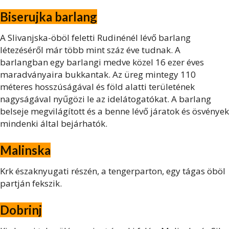
Biserujka barlang
A Slivanjska-öböl feletti Rudinénél lévő barlang
létezéséről már több mint száz éve tudnak. A
barlangban egy barlangi medve közel 16 ezer éves
maradványaira bukkantak. Az üreg mintegy 110
méteres hosszúságával és föld alatti területének
nagyságával nyűgözi le az idelátogatókat. A barlang
belseje megvilágított és a benne lévő járatok és ösvények
mindenki által bejárhatók.
Malinska
Krk északnyugati részén, a tengerparton, egy tágas öböl
partján fekszik.
Dobrinj