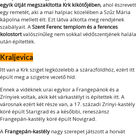
egyik útját megszakította Krk kikötőjében
, ahol észrevett
egy remetét, aki a mai halpiac közelében a Szűz Mária
kápolna mellett élt. Ezt látva alkotta meg rendjének
szabályait. A
Szent Ferenc templom és a ferences
kolostort
valószínűleg nem sokkal védőszentjének halála
után építették.
Kraljevica
Itt van a Krk sziget legközelebb a szárazföldhöz, ezért itt
épült meg a szigetre vezető híd.
Ennek a vidéknek urai egykor a Frangepánok és a
Zrínyiek voltak, akik két várkastélyt is építettek itt. A
városnak ezért két része van, a 17. századi Zrínyi-kastély
köré épült Starigrad és a későbbi, reneszánsz
Frangepán-kastély köré épült Novigrad.
A
Frangepán-kastély
nagy szerepet játszott a horvát