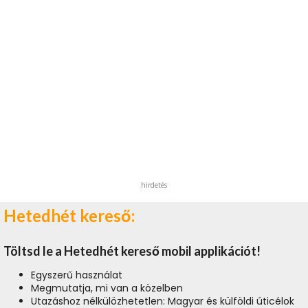
hirdetés
Hetedhét kereső:
Töltsd le a Hetedhét kereső mobil applikációt!
Egyszerű használat
Megmutatja, mi van a közelben
Utazáshoz nélkülözhetetlen: Magyar és külföldi úticélok