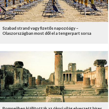
Szabad strand vagy fizetős napozóágy –
Olaszországban most dől el a tengerpart sorsa
Pompejiben kiállították az ókori világ elveszett híres