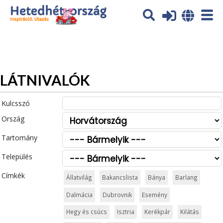
Az oldal sütiket (cookies) használ. További tájékoztatás itt:
Adatvédelmi tájékoztató
Ok
LÁTNIVALÓK
Kulcsszó
Ország
Tartomány
Település
Címkék
Állatvilág
Bakancslista
Bánya
Barlang
Dalmácia
Dubrovnik
Esemény
Hegy és csúcs
Isztria
Kerékpár
Kilátás