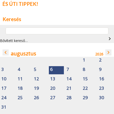
ÉS ÚTI TIPPEK!
Keresés
navigate_next
Bővített kereső…
navigate_before
navigate_next
augusztus
2026
1
2
3
4
5
6
7
8
9
10
11
12
13
14
15
16
17
18
19
20
21
22
23
24
25
26
27
28
29
30
31