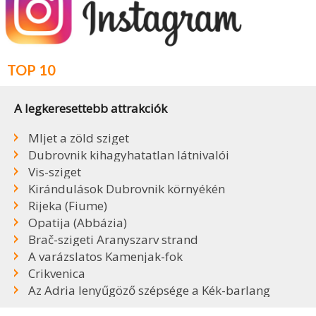
TOP 10
A legkeresettebb attrakciók
Mljet a zöld sziget
Dubrovnik kihagyhatatlan látnivalói
Vis-sziget
Kirándulások Dubrovnik környékén
Rijeka (Fiume)
Opatija (Abbázia)
Brač-szigeti Aranyszarv strand
A varázslatos Kamenjak-fok
Crikvenica
Az Adria lenyűgöző szépsége a Kék-barlang