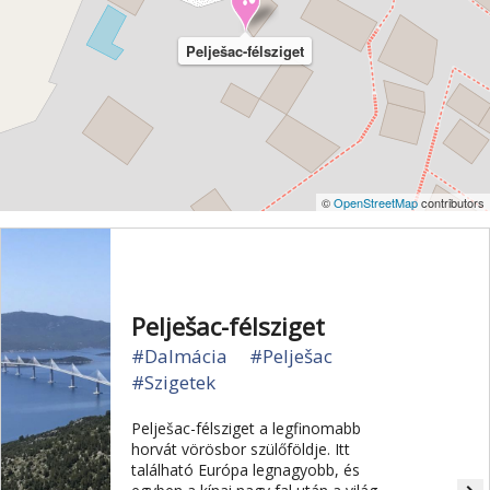
Pelješac-félsziget
©
OpenStreetMap
contributors
Pelješac-félsziget
#Dalmácia
#Pelješac
#Szigetek
Pelješac-félsziget a legfinomabb
horvát vörösbor szülőföldje. Itt
található Európa legnagyobb, és