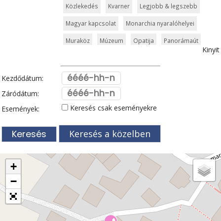
Közlekedés
Kvarner
Legjobb & legszebb
Magyar kapcsolat
Monarchia nyaralóhelyei
Muraköz
Múzeum
Opatija
Panorámaút
Kinyit
Pelješac
Poreč
Pula
Rijeka
Rovinj
Split
Szabadidőpark
Szigetek
Szlavónia
Kezdődátum:
Templom és kolostor
Tengerpart
Záródátum:
Keresés csak eseményekre
Események:
Tengerparti üdülőhely
Természeti szépség
Vár és kastély
Városkalauzok
Vidámpark
Keresés a közelben
Világörökség
Vízipark
Zadar
Zágráb
Zöldturista
+
−