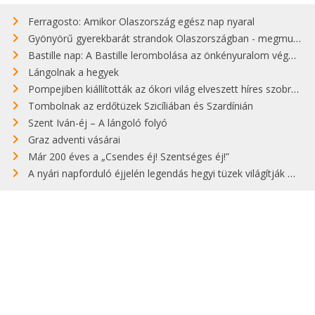
Ferragosto: Amikor Olaszország egész nap nyaral
Gyönyörű gyerekbarát strandok Olaszországban - megmutatjuk a 15 legjobbat
Bastille nap: A Bastille lerombolása az önkényuralom végét jelentette
Lángolnak a hegyek
Pompejiben kiállították az ókori világ elveszett híres szobrának másolatát
Tombolnak az erdőtüzek Szicíliában és Szardínián
Szent Iván-éj – A lángoló folyó
Graz adventi vásárai
Már 200 éves a „Csendes éj! Szentséges éj!”
A nyári napforduló éjjelén legendás hegyi tüzek világítják meg Zugspitzét