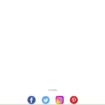
hirdetés