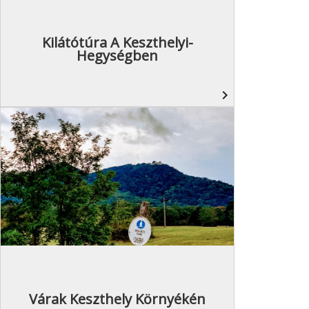
Kilátótúra A Keszthelyi-
Hegységben
navigate_next
Várak Keszthely Környékén