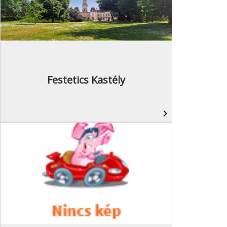
Festetics Kastély
navigate_next