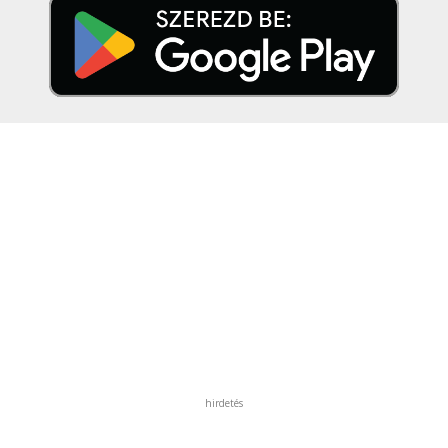
hirdetés