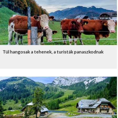
Túl hangosak a tehenek, a turisták panaszkodnak