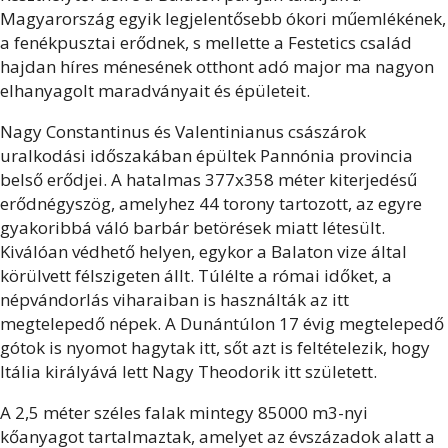
Magyarország egyik legjelentősebb ókori műemlékének,
a fenékpusztai erődnek, s mellette a Festetics család
hajdan híres ménesének otthont adó major ma nagyon
elhanyagolt maradványait és épületeit.
Nagy Constantinus és Valentinianus császárok
uralkodási időszakában épültek Pannónia provincia
belső erődjei. A hatalmas 377x358 méter kiterjedésű
erődnégyszög, amelyhez 44 torony tartozott, az egyre
gyakoribbá váló barbár betörések miatt létesült.
Kiválóan védhető helyen, egykor a Balaton vize által
körülvett félszigeten állt. Túlélte a római időket, a
népvándorlás viharaiban is használták az itt
megtelepedő népek. A Dunántúlon 17 évig megtelepedő
gótok is nyomot hagytak itt, sőt azt is feltételezik, hogy
Itália királyává lett Nagy Theodorik itt született.
A 2,5 méter széles falak mintegy 85000 m3-nyi
kőanyagot tartalmaztak, amelyet az évszázadok alatt a