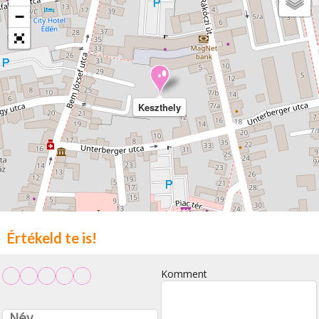
−
Keszthely
Értékeld te is!
Komment