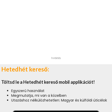
hirdetés
Hetedhét kereső:
Töltsd le a Hetedhét kereső mobil applikációt!
Egyszerű használat
Megmutatja, mi van a közelben
Utazáshoz nélkülözhetetlen: Magyar és külföldi úticélok