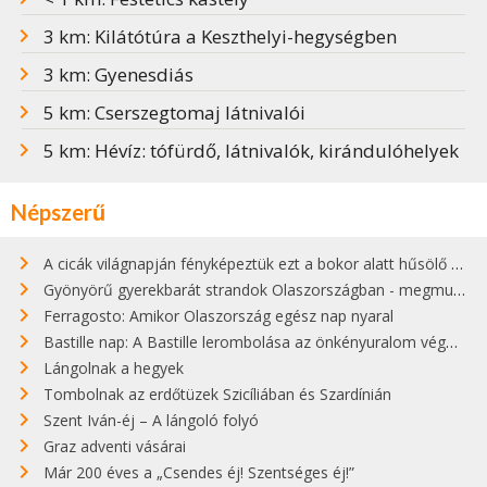
3 km: Kilátótúra a Keszthelyi-hegységben
3 km: Gyenesdiás
5 km: Cserszegtomaj látnivalói
5 km: Hévíz: tófürdő, látnivalók, kirándulóhelyek
Népszerű
A cicák világnapján fényképeztük ezt a bokor alatt hűsölő cicát Kisorosziban
Gyönyörű gyerekbarát strandok Olaszországban - megmutatjuk a 15 legjobbat
Ferragosto: Amikor Olaszország egész nap nyaral
Bastille nap: A Bastille lerombolása az önkényuralom végét jelentette
Lángolnak a hegyek
Tombolnak az erdőtüzek Szicíliában és Szardínián
Szent Iván-éj – A lángoló folyó
Graz adventi vásárai
Már 200 éves a „Csendes éj! Szentséges éj!”