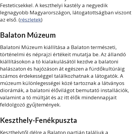
Festeticsekkel. A keszthelyi kastély a negyedik
legnagyobb Magyarországon, látogatottságban viszont
az első. (
részletek
)
Balaton Múzeum
Balatoni Múzeum kiállítása a Balaton természeti,
történelmi és néprajzi értékeit mutatja be. Az állandó
kiállításokon a tó kialakulásától kezdve a balatoni
halászaton és hajózáson át egészen a fürdőkultúráig
számos érdekességgel találkozhatnak a látogatók. A
múzeum különlegességei közé tartoznak a látványos
diorámák, a balatoni élővilágot bemutató installációk,
valamint a tó múltját és az itt élők mindennapjait
feldolgozó gyűjtemények.
Keszthely-Fenékpuszta
Keszthelytől délre a Balaton partján találjuk a