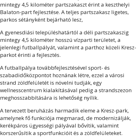
mintegy 4,5 kilométer partszakaszt érint a keszthelyi
Balaton-part fejlesztése. A teljes partszakasz ligetes,
parkos sétányként bejárható lesz,
A gyenesdiási településhatártól a déli partszakaszig
mintegy 4,5 kilométer hosszú vízparti területet, a
jelenlegi futballpályát, valamint a parthoz közeli Kresz-
parkot érinti a fejlesztés.
A futballpálya továbbfejlesztésével sport- és
szabadidőközpontot hoznának létre, ezzel a városi
strand zöldfelületét is növelni tudják, egy
wellnesscentrum kialakításával pedig a strandszezon
meghosszabbítására is lehetőség nyílik.
A tervezett beruházás harmadik eleme a Kresz-park,
amelynek fő funkciója megmarad, de modernizálják,
kerékpáros ügyességi pályával bővítik, valamint
korszerűsítik a sportfunkcióit és a zöldfelületeket.