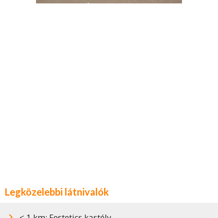
Legközelebbi látnivalók
< 1 km: Festetics kastély