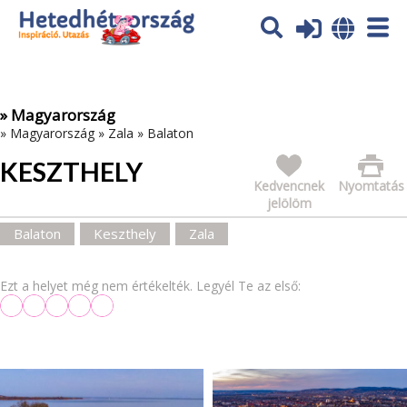
Az oldal sütiket (cookies) használ. További tájékoztatás itt:
Adatvédelmi tájékoztató
Ok
» Magyarország
»
Magyarország
»
Zala
»
Balaton
KESZTHELY
Kedvencnek
Nyomtatás
jelölöm
Balaton
Keszthely
Zala
Ezt a helyet még nem értékelték. Legyél Te az első: