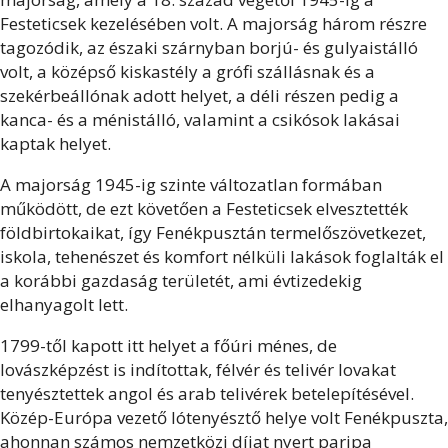
Festeticsek kezelésében volt. A majorság három részre
tagozódik, az északi szárnyban borjú- és gulyaistálló
volt, a középső kiskastély a grófi szállásnak és a
szekérbeállónak adott helyet, a déli részen pedig a
kanca- és a ménistálló, valamint a csikósok lakásai
kaptak helyet.
A majorság 1945-ig szinte változatlan formában
működött, de ezt követően a Festeticsek elvesztették
földbirtokaikat, így Fenékpusztán termelőszövetkezet,
iskola, tehenészet és komfort nélküli lakások foglalták el
a korábbi gazdaság területét, ami évtizedekig
elhanyagolt lett.
1799-től kapott itt helyet a főúri ménes, de
lovászképzést is indítottak, félvér és telivér lovakat
tenyésztettek angol és arab telivérek betelepítésével.
Közép-Európa vezető lótenyésztő helye volt Fenékpuszta,
ahonnan számos nemzetközi díjat nyert paripa