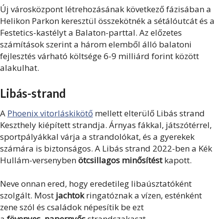
Új városközpont létrehozásának következő fázisában a
Helikon Parkon keresztül összekötnék a sétálóutcát és a
Festetics-kastélyt a Balaton-parttal. Az előzetes
számítások szerint a három elemből álló balatoni
fejlesztés várható költsége 6-9 milliárd forint között
alakulhat.
Libás-strand
A
Phoenix vitorláskikötő
mellett elterülő Libás strand
Keszthely kiépített strandja. Árnyas fákkal, játszótérrel,
sportpályákkal várja a strandolókat, és a gyerekek
számára is biztonságos. A Libás strand 2022-ben a Kék
Hullám-versenyben
ötcsillagos minősítést
kapott.
Neve onnan ered, hogy eredetileg libaúsztatóként
szolgált. Most
jachtok
ringatóznak a vízen, esténként
zene szól és családok népesítik be ezt
a
fövenyes
,
napernyős
strandszakaszt.