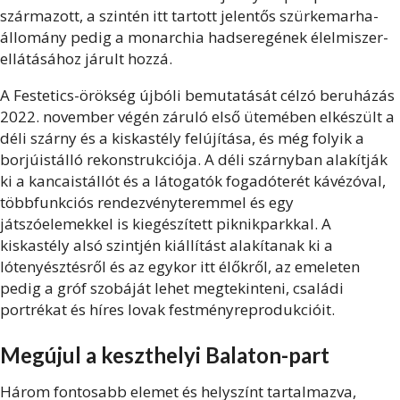
származott, a szintén itt tartott jelentős szürkemarha-
állomány pedig a monarchia hadseregének élelmiszer-
ellátásához járult hozzá.
A Festetics-örökség újbóli bemutatását célzó beruházás
2022. november végén záruló első ütemében elkészült a
déli szárny és a kiskastély felújítása, és még folyik a
borjúistálló rekonstrukciója. A déli szárnyban alakítják
ki a kancaistállót és a látogatók fogadóterét kávézóval,
többfunkciós rendezvényteremmel és egy
játszóelemekkel is kiegészített piknikparkkal. A
kiskastély alsó szintjén kiállítást alakítanak ki a
lótenyésztésről és az egykor itt élőkről, az emeleten
pedig a gróf szobáját lehet megtekinteni, családi
portrékat és híres lovak festményreprodukcióit.
Megújul
a keszthelyi Balaton-part
Három fontosabb elemet és helyszínt tartalmazva,