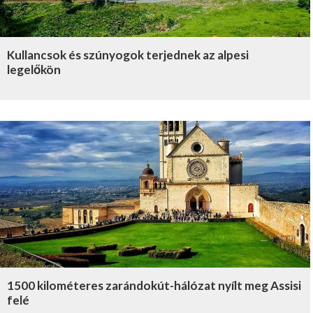
Kullancsok és szúnyogok terjednek az alpesi
legelőkön
1500 kilométeres zarándokút-hálózat nyílt meg Assisi
felé