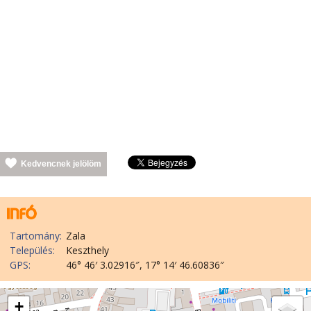
Kedvencnek jelölöm
Tartomány:
Zala
Település:
Keszthely
GPS:
46° 46′ 3.02916″, 17° 14′ 46.60836″
+