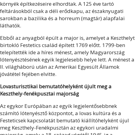
környék építkezéseire elhordtak. A 125 éve tartó
feltárásokból csak a déli erődkapu, az északnyugati
sarokban a bazilika és a horreum (magtár) alapfalai
láthatók.
Ebből az anyagból épült a major is, amelyet a Keszthelyt
birtokló Festetics család épített 1769 előtt. 1799-ben
telepítették ide a híres ménest, amely Magyarország
lótenyésztésének egyik legjelesebb helye lett. A ménest a
II. világháború után az Amerikai Egyesült Államok
jóvátétel fejében elvitte.
Lovasturisztikai bemutatóhelyként újult meg a
Keszthely-fenékpusztai majorság
Az egykor Európában az egyik legjelentősebbnek
számító lótenyésztő központot, a lovas kultúra és a
Festeticsek kapcsolatát bemutató kiállítóhelyként újul
meg Keszthely-Fenékpusztán az egykori uradalmi
majorság, amely a 18. század végétől 1945-ig a