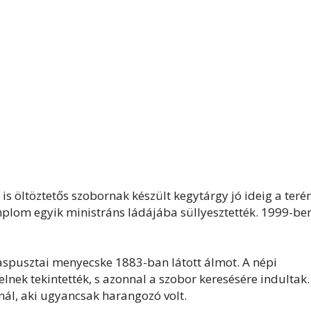
is öltöztetős szobornak készült kegytárgy jó ideig a teré
mplom egyik ministráns ládájába süllyesztették. 1999-be
aspusztai menyecske 1883-ban látott álmot. A népi
lnek tekintették, s azonnal a szobor keresésére indultak.
nál, aki ugyancsak harangozó volt.