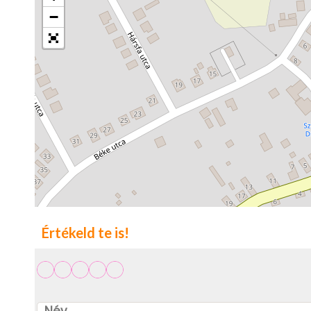
−
Értékeld te is!