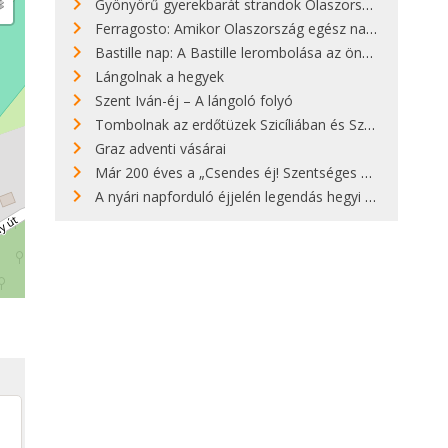
Gyönyörű gyerekbarát strandok Olaszországban - megmutatjuk a 15 legjobbat
Ferragosto: Amikor Olaszország egész nap nyaral
Bastille nap: A Bastille lerombolása az önkényuralom végét jelentette
Lángolnak a hegyek
Szent Iván-éj – A lángoló folyó
Tombolnak az erdőtüzek Szicíliában és Szardínián
Graz adventi vásárai
Már 200 éves a „Csendes éj! Szentséges éj!”
A nyári napforduló éjjelén legendás hegyi tüzek világítják meg Zugspitzét