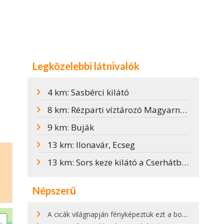
Legközelebbi látnivalók
4 km: Sasbérci kilátó
8 km: Rézparti víztározó Magyarnándorban
9 km: Buják
13 km: Ilonavár, Ecseg
13 km: Sors keze kilátó a Cserhátban
Népszerű
A cicák világnapján fényképeztük ezt a bokor alatt hűsölő cicát Kisorosziban