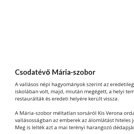
Csodatévő Mária-szobor
A vallásos népi hagyományok szerint az eredetileg 
iskolában volt, majd, miután megégett, a helyi te
restaurálták és eredeti helyére került vissza.
A Mária-szobor méltatlan sorsáról Kis Verona ord
vallásosságban az emberek az álomlátást hiteles je
Meg is lelték azt a mai terényi harangozó dédapjá