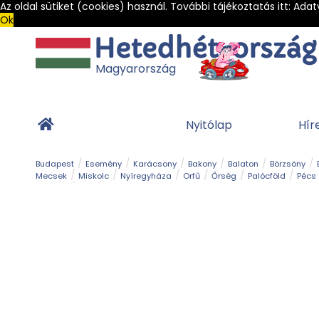
Az oldal sütiket (cookies) használ. További tájékoztatás itt:
Adat
Ok
Magyarország
Nyitólap
Hír
Budapest
Esemény
Karácsony
Bakony
Balaton
Börzsöny
Mecsek
Miskolc
Nyíregyháza
Orfű
Őrség
Palócföld
Pécs
Barlang
Bob
Gyógyfürdő
Hegy és csúcs
Hegyi felvonó
Kerékpár
Templom és kolostor
Vár és kastély
Világörökség