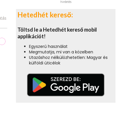
hirdetés
Hetedhét kereső:
tás
Töltsd le a Hetedhét kereső mobil
applikációt!
Egyszerű használat
Megmutatja, mi van a közelben
Utazáshoz nélkülözhetetlen: Magyar és
külföldi úticélok