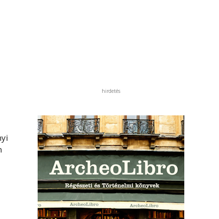
hirdetés
nyi
n