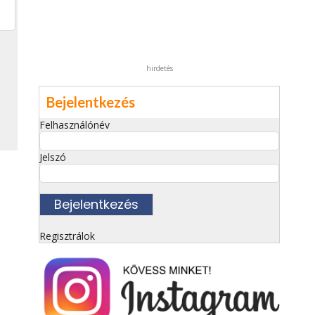
hirdetés
Bejelentkezés
Felhasználónév
Jelszó
Regisztrálok