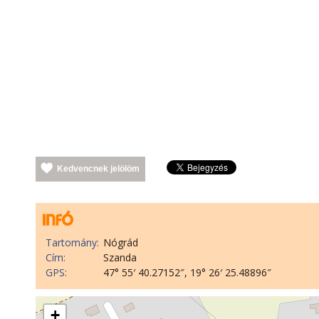
Kedvencnek jelölöm
Tartomány:
Nógrád
Cím:
Szanda
GPS:
47° 55′ 40.27152″, 19° 26′ 25.48896″
+