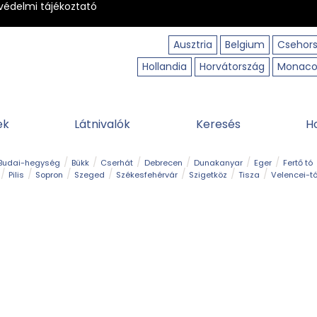
védelmi tájékoztató
Ausztria
Belgium
Csehor
Hollandia
Horvátország
Monac
ek
Látnivalók
Keresés
H
Budai-hegység
Bükk
Cserhát
Debrecen
Dunakanyar
Eger
Fertő tó
Pilis
Sopron
Szeged
Székesfehérvár
Szigetköz
Tisza
Velencei-t
Kilátó
Kirándulóhely
Kisvasút
Kuriózum
Lombkoronasétány
Múzeu