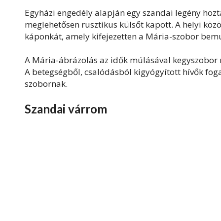
Egyházi engedély alapján egy szandai legény hozta
meglehetősen rusztikus külsőt kapott. A helyi közö
káponkát, amely kifejezetten a Mária-szobor bemu
A Mária-ábrázolás az idők múlásával kegyszobor r
A betegségből, csalódásból kigyógyított hívők fo
szobornak.
Szandai várrom