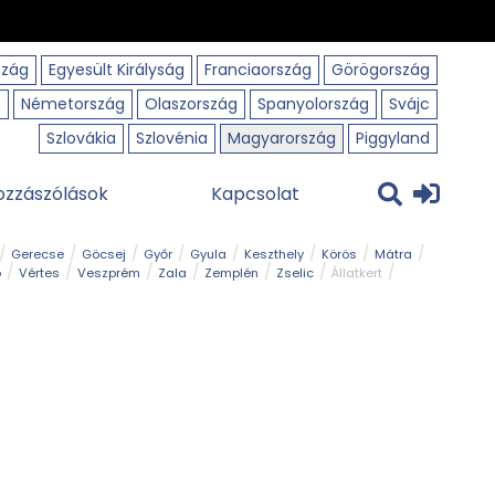
szág
Egyesült Királyság
Franciaország
Görögország
o
Németország
Olaszország
Spanyolország
Svájc
Szlovákia
Szlovénia
Magyarország
Piggyland
ozzászólások
Kapcsolat
Gerecse
Göcsej
Győr
Gyula
Keszthely
Körös
Mátra
ó
Vértes
Veszprém
Zala
Zemplén
Zselic
Állatkert
m
Nemzeti Park
Szabadstrand
Szurdok
Tanösvény
Tavak