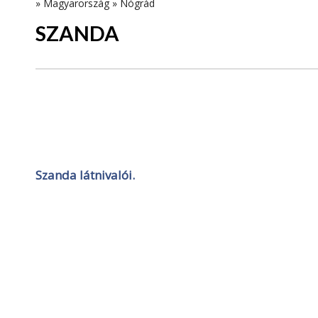
»
Magyarország
»
Nógrád
SZANDA
Szanda látnivalói.