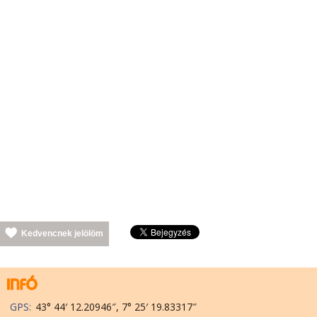
Kedvencnek jelölöm
GPS:
43° 44′ 12.20946″, 7° 25′ 19.83317″