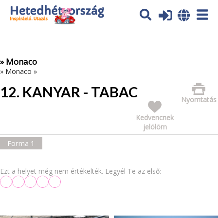
Az oldal sütiket (cookies) használ. További tájékoztatás itt:
Adatvédelmi tájékoztató
Ok
» Monaco
»
Monaco
»
12. KANYAR - TABAC
Nyomtatás
Kedvencnek
jelölöm
Forma 1
Ezt a helyet még nem értékelték. Legyél Te az első: