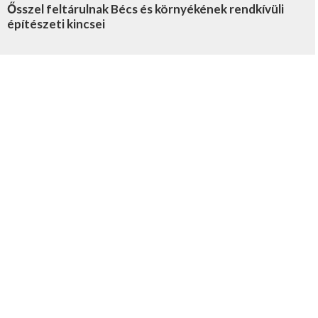
Ősszel feltárulnak Bécs és környékének rendkívüli
építészeti kincsei