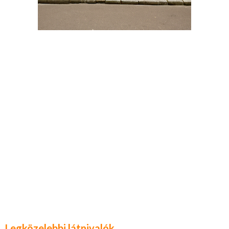
Legközelebbi látnivalók