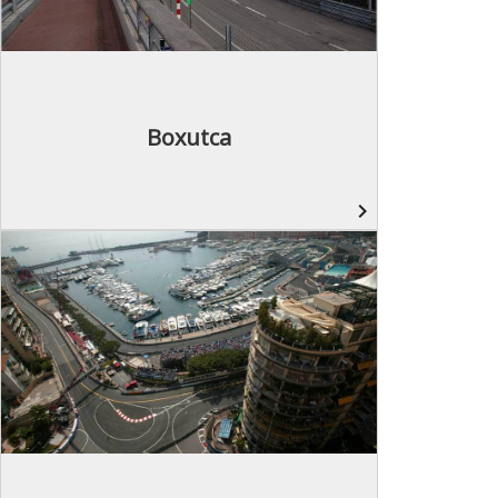
Boxutca
navigate_next