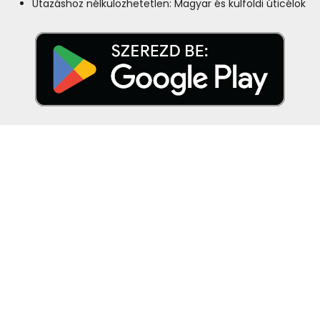
Utazáshoz nélkülözhetetlen: Magyar és külföldi úticélok