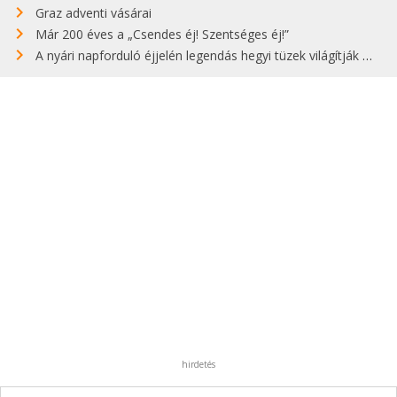
Graz adventi vásárai
Már 200 éves a „Csendes éj! Szentséges éj!”
A nyári napforduló éjjelén legendás hegyi tüzek világítják meg Zugspitzét
hirdetés