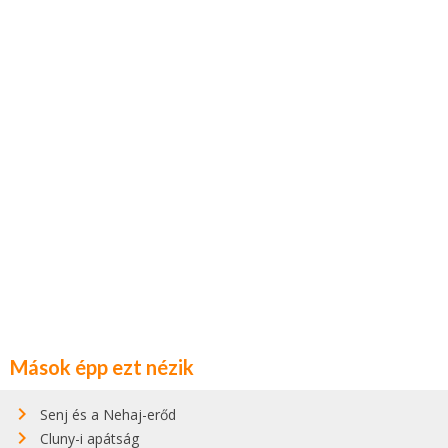
Mások épp ezt nézik
Senj és a Nehaj-erőd
Cluny-i apátság