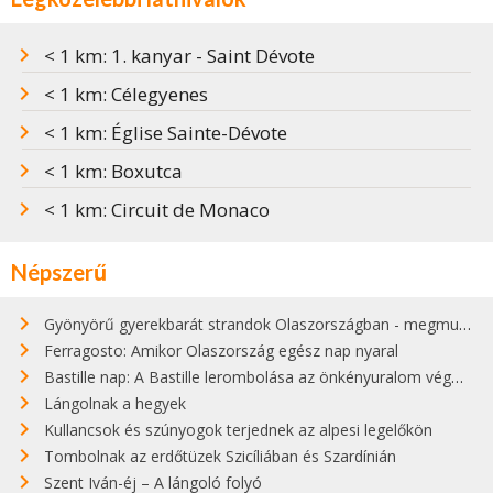
< 1 km: 1. kanyar - Saint Dévote
< 1 km: Célegyenes
< 1 km: Église Sainte-Dévote
< 1 km: Boxutca
< 1 km: Circuit de Monaco
Népszerű
Gyönyörű gyerekbarát strandok Olaszországban - megmutatjuk a 15 legjobbat
Ferragosto: Amikor Olaszország egész nap nyaral
Bastille nap: A Bastille lerombolása az önkényuralom végét jelentette
Lángolnak a hegyek
Kullancsok és szúnyogok terjednek az alpesi legelőkön
Tombolnak az erdőtüzek Szicíliában és Szardínián
Szent Iván-éj – A lángoló folyó