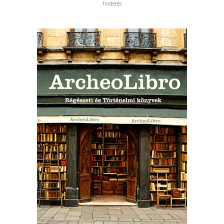
hirdetés