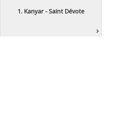
1. Kanyar - Saint Dévote
navigate_next