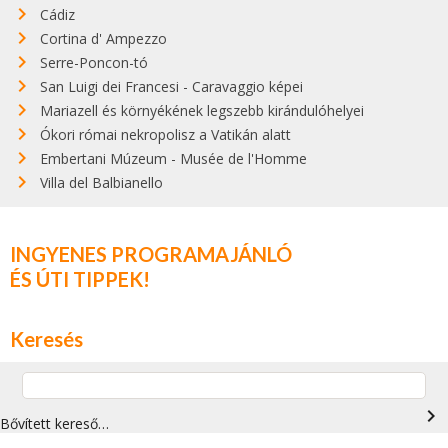
Cádiz
Cortina d' Ampezzo
Serre-Poncon-tó
San Luigi dei Francesi - Caravaggio képei
Mariazell és környékének legszebb kirándulóhelyei
Ókori római nekropolisz a Vatikán alatt
Embertani Múzeum - Musée de l'Homme
Villa del Balbianello
INGYENES PROGRAMAJÁNLÓ
ÉS ÚTI TIPPEK!
Keresés
navigate_next
Bővített kereső…