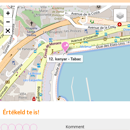
+
−
12. kanyar - Tabac
Értékeld te is!
Komment