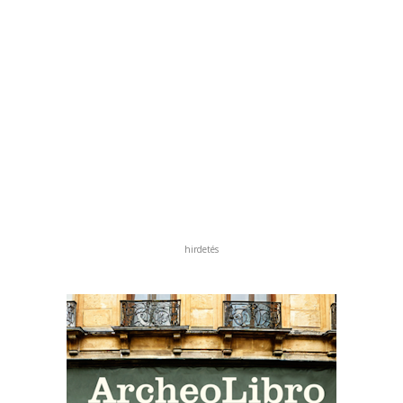
hirdetés