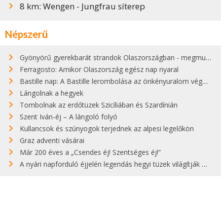
8 km: Wengen - Jungfrau síterep
Népszerű
Gyönyörű gyerekbarát strandok Olaszországban - megmutatjuk a 15 legjobbat
Ferragosto: Amikor Olaszország egész nap nyaral
Bastille nap: A Bastille lerombolása az önkényuralom végét jelentette
Lángolnak a hegyek
Tombolnak az erdőtüzek Szicíliában és Szardínián
Szent Iván-éj – A lángoló folyó
Kullancsok és szúnyogok terjednek az alpesi legelőkön
Graz adventi vásárai
Már 200 éves a „Csendes éj! Szentséges éj!”
A nyári napforduló éjjelén legendás hegyi tüzek világítják meg Zugspitzét