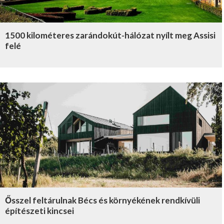
1500 kilométeres zarándokút-hálózat nyílt meg Assisi
felé
Ősszel feltárulnak Bécs és környékének rendkívüli
építészeti kincsei