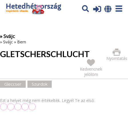
Az oldal sütiket (cookies) használ. További tájékoztatás itt:
Adatvédelmi tájékoztató
Ok
» Svájc
»
Svájc
»
Bern
GLETSCHERSCHLUCHT
Nyomtatás
Kedvencnek
jelölöm
Gleccser
Szurdok
Ezt a helyet még nem értékelték. Legyél Te az első: