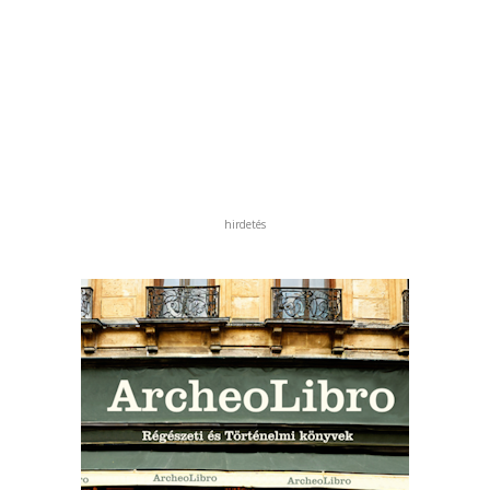
hirdetés