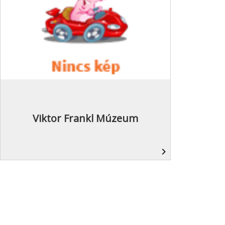
Viktor Frankl Múzeum
navigate_next