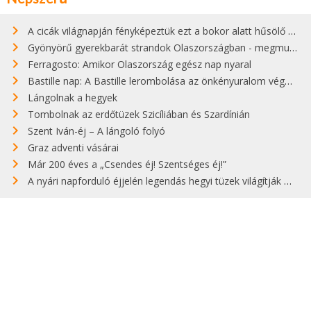
A cicák világnapján fényképeztük ezt a bokor alatt hűsölő cicát Kisorosziban
Gyönyörű gyerekbarát strandok Olaszországban - megmutatjuk a 15 legjobbat
Ferragosto: Amikor Olaszország egész nap nyaral
Bastille nap: A Bastille lerombolása az önkényuralom végét jelentette
Lángolnak a hegyek
Tombolnak az erdőtüzek Szicíliában és Szardínián
Szent Iván-éj – A lángoló folyó
Graz adventi vásárai
Már 200 éves a „Csendes éj! Szentséges éj!”
A nyári napforduló éjjelén legendás hegyi tüzek világítják meg Zugspitzét