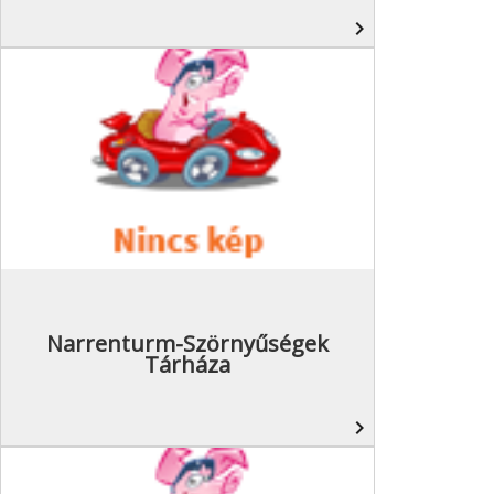
navigate_next
Narrenturm-Szörnyűségek
Tárháza
navigate_next