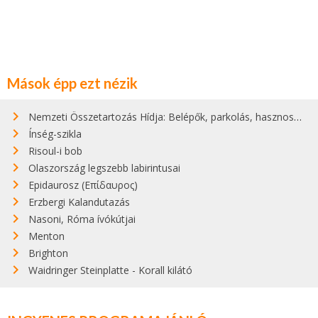
Mások épp ezt nézik
Nemzeti Összetartozás Hídja: Belépők, parkolás, hasznos infók
Ínség-szikla
Risoul-i bob
Olaszország legszebb labirintusai
Epidaurosz (Επίδαυρος)
Erzbergi Kalandutazás
Nasoni, Róma ívókútjai
Menton
Brighton
Waidringer Steinplatte - Korall kilátó