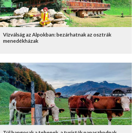
Vízválság az Alpokban: bezárhatnak az osztrák
menedékházak
Túl hangosak a tehenek, a turisták panaszkodnak