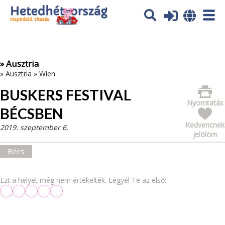
Az oldal sütiket (cookies) használ. További tájékoztatás itt:
Adatvédelmi tájékoztató
Ok
» Ausztria
»
Ausztria
»
Wien
BUSKERS FESTIVAL
Nyomtatás
BÉCSBEN
Kedvencnek
2019. szeptember 6.
jelölöm
Bécs
Ezt a helyet még nem értékelték. Legyél Te az első: