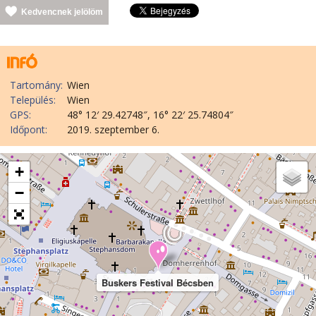
Kedvencnek jelölöm
Tartomány:
Wien
Település:
Wien
GPS:
48° 12′ 29.42748″, 16° 22′ 25.74804″
Időpont:
2019. szeptember 6.
+
−
Buskers Festival Bécsben