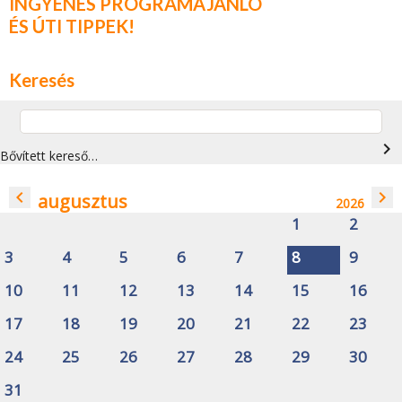
INGYENES PROGRAMAJÁNLÓ
ÉS ÚTI TIPPEK!
Keresés
navigate_next
Bővített kereső…
navigate_before
navigate_next
augusztus
2026
1
2
3
4
5
6
7
8
9
10
11
12
13
14
15
16
17
18
19
20
21
22
23
24
25
26
27
28
29
30
31