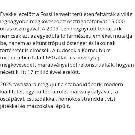
Évekkel ezelőtt a Fossilienwelt területén feltárták a világ
legnagyobb megkövesedett osztrigazátonyát 15 000
óriás osztrigával. A 2009-ben megnyitott témapark
nemcsak ezt az egyedülálló természeti emléket mutatja
be, hanem az eltűnt trópusi őstenger és lakóinak
történetét is elmeséli. A tudósok a Korneuburg-
medencében talált 650 állat- és növényfaj
megkövesedett maradványaiból rekonstruálták, hogyan
nézett ki itt 17 millió évvel ezelőtt.
2025 tavaszára megújult a szabadidőpark: modern
kiállítótér, egy kültéri terület márványpályával, fa
őscápával, csúszdákkal, homokos stranddal, vízi
játékkal és mászókával épült.