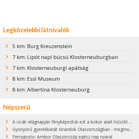
Legközelebbi látnivalók
5 km: Burg Kreuzenstein
7 km: Lipót napi búcsú Klosterneuburgban
7 km: Klosterneuburgi apátság
8 km: Essl Museum
8 km: Albertina Klosterneuburg
Népszerű
A cicák világnapján fényképeztük ezt a bokor alatt hűsölő cicát Kisorosziban
Gyönyörű gyerekbarát strandok Olaszországban - megmutatjuk a 15 legjobbat
Ferragosto: Amikor Olaszország egész nap nyaral