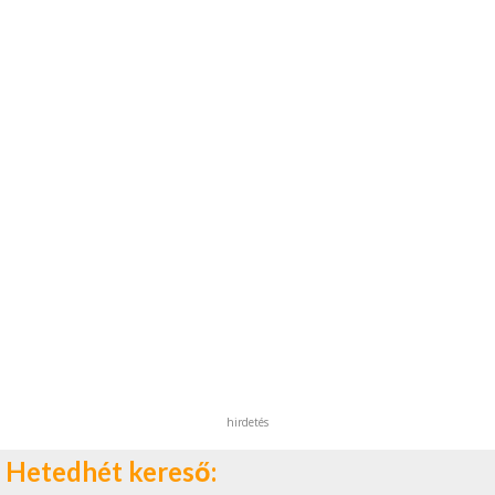
hirdetés
Hetedhét kereső: