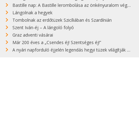
Bastille nap: A Bastille lerombolása az önkényuralom végét jelentette
Lángolnak a hegyek
Tombolnak az erdőtüzek Szicíliában és Szardínián
Szent Iván-éj – A lángoló folyó
Graz adventi vásárai
Már 200 éves a „Csendes éj! Szentséges éj!”
A nyári napforduló éjjelén legendás hegyi tüzek világítják meg Zugspitzét