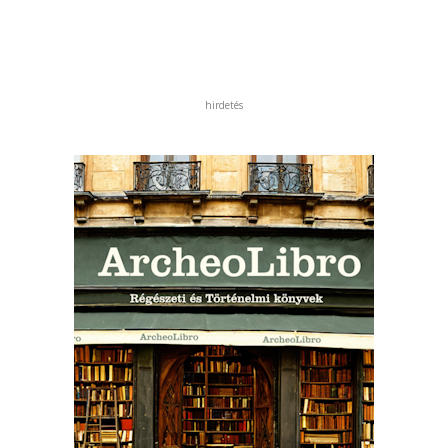
hirdetés