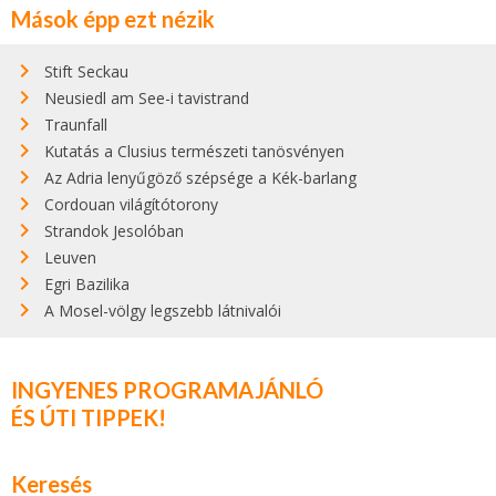
Mások épp ezt nézik
Stift Seckau
Neusiedl am See-i tavistrand
Traunfall
Kutatás a Clusius természeti tanösvényen
Az Adria lenyűgöző szépsége a Kék-barlang
Cordouan világítótorony
Strandok Jesolóban
Leuven
Egri Bazilika
A Mosel-völgy legszebb látnivalói
INGYENES PROGRAMAJÁNLÓ
ÉS ÚTI TIPPEK!
Keresés