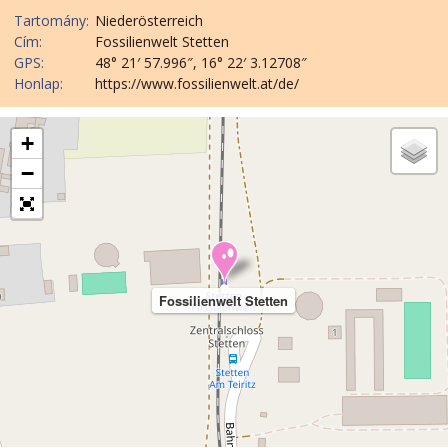
Tartomány:
Niederösterreich
Cím:
Fossilienwelt Stetten
GPS:
48° 21′ 57.996″, 16° 22′ 3.12708″
Honlap:
https://www.fossilienwelt.at/de/
+
−
Fossilienwelt Stetten