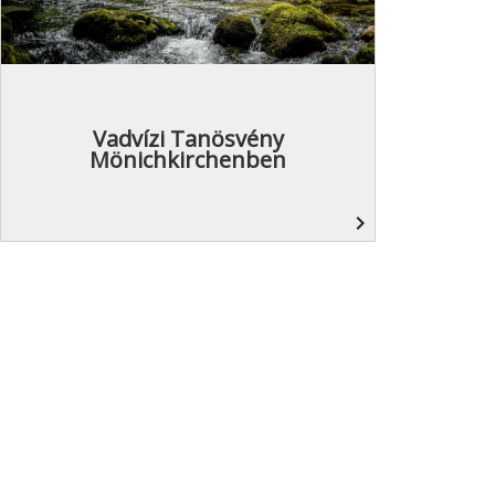
Vadvízi Tanösvény
Mönichkirchenben
navigate_next