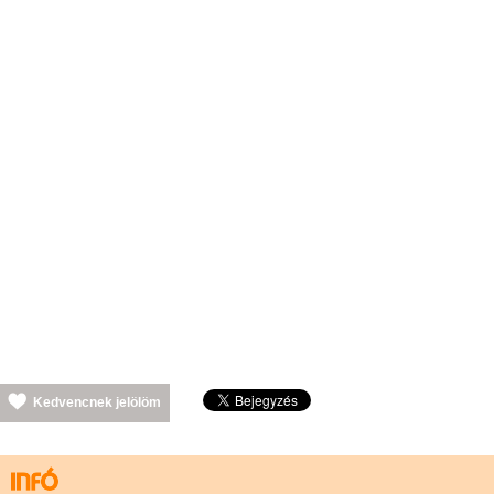
Kedvencnek jelölöm