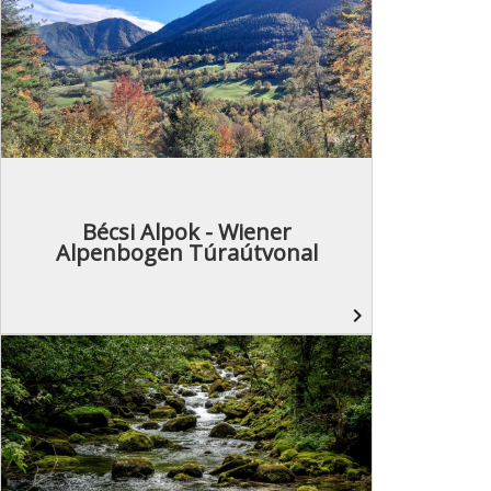
Bécsi Alpok - Wiener
Alpenbogen Túraútvonal
navigate_next