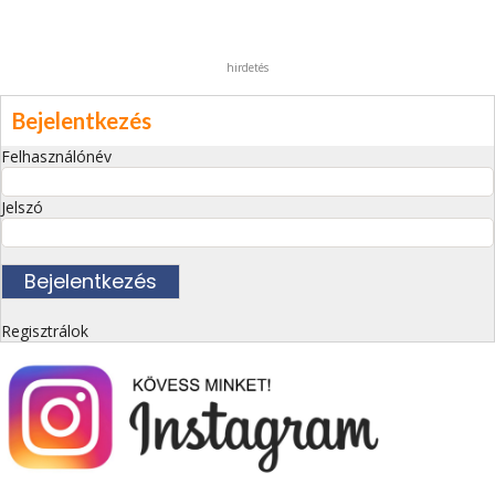
hirdetés
Bejelentkezés
Felhasználónév
Jelszó
Regisztrálok