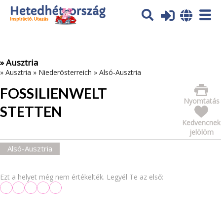
Az oldal sütiket (cookies) használ. További tájékoztatás itt:
Adatvédelmi tájékoztató
Ok
» Ausztria
»
Ausztria
»
Niederösterreich
»
Alsó-Ausztria
FOSSILIENWELT
Nyomtatás
STETTEN
Kedvencnek
jelölöm
Alsó-Ausztria
Ezt a helyet még nem értékelték. Legyél Te az első: