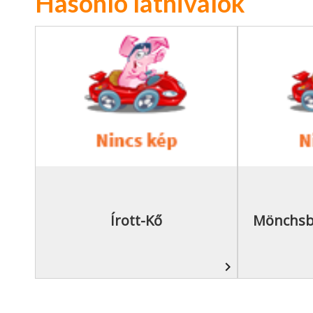
Hasonló látnivalók
Írott-Kő
Mönchsb
navigate_next