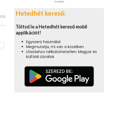
hirdetés
Hetedhét kereső:
tás
Töltsd le a Hetedhét kereső mobil
applikációt!
Egyszerű használat
Megmutatja, mi van a közelben
Utazáshoz nélkülözhetetlen: Magyar és
külföldi úticélok