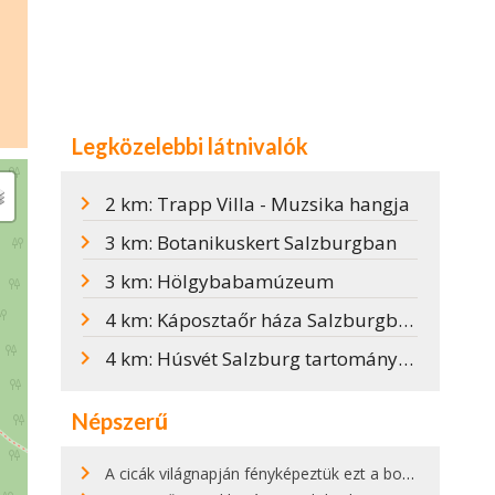
Legközelebbi látnivalók
2 km: Trapp Villa - Muzsika hangja
3 km: Botanikuskert Salzburgban
3 km: Hölgybabamúzeum
4 km: Káposztaőr háza Salzburgban
4 km: Húsvét Salzburg tartományban
Népszerű
A cicák világnapján fényképeztük ezt a bokor alatt hűsölő cicát Kisorosziban