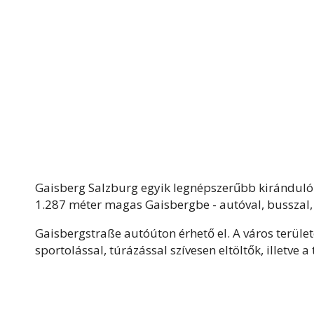
Gaisberg Salzburg egyik legnépszerűbb kirándulóh
1.287 méter magas Gaisbergbe - autóval, busszal,
Gaisbergstraße autóúton érhető el. A város terül
sportolással, túrázással szívesen eltöltők, illetve 