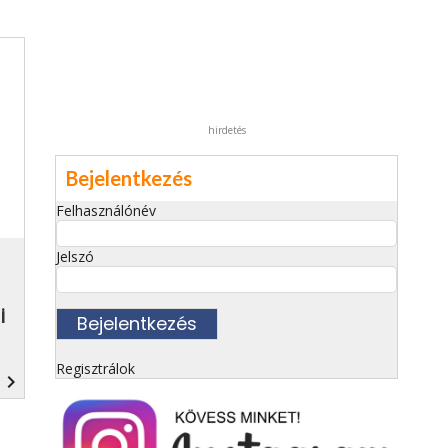
hirdetés
Bejelentkezés
Felhasználónév
Jelszó
i
Regisztrálok
navigate_next