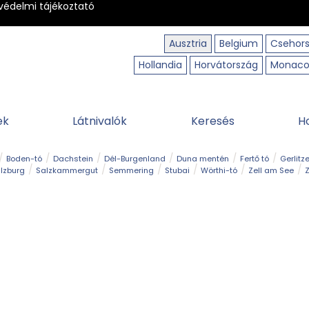
védelmi tájékoztató
Ausztria
Belgium
Csehor
Hollandia
Horvátország
Monac
ek
Látnivalók
Keresés
H
Boden-tó
Dachstein
Dél-Burgenland
Duna mentén
Fertő tó
Gerlitz
lzburg
Salzkammergut
Semmering
Stubai
Wörthi-tó
Zell am See
Z
úraút
Határélmény
Hegy és csúcs
Hegyi gyerekvilág
Húsvét
Kaland
Régiók
Sisi nyomában
Strand és fürdő
Szabadidőpark
Szurdok
T