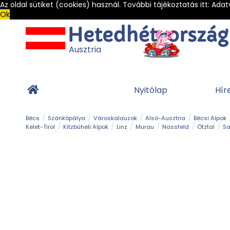
Az oldal sütiket (cookies) használ. További tájékoztatás itt:
Adat
Ok
Ausztria
Nyitólap
Hír
Bécs
Szánkópálya
Városkalauzok
Alsó-Ausztria
Bécsi Alpok
Kelet-Tirol
Kitzbüheli Alpok
Linz
Murau
Nassfeld
Ötztal
Sa
Alpesi út
Ásványok & Kristályok
Barlang
Bob
Csúszda
Esemény
Gleccser
Gyerek t
Múzeum
Óriásroller és mountaincart
Osztrák ételek
Park és kert
Túra
Vár és kastély
Világörökség
Vízesés
Zöldturista