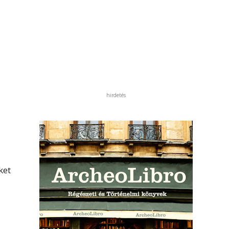
hirdetés
ket