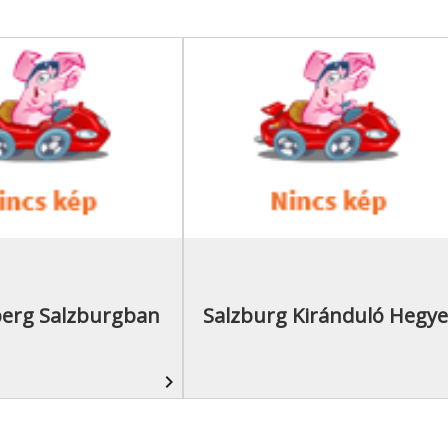
erg Salzburgban
Salzburg Kiránduló Hegye
navigate_next