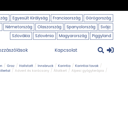
szág
Egyesült Királyság
Franciaország
Görögország
o
Németország
Olaszország
Spanyolország
Svájc
Szlovákia
Szlovénia
Magyarország
Piggyland
ozzászólások
Kapcsolat
en
Graz
Hallstatt
Innsbruck
Karintia
Karintiai tavak
illertal
Advent és karácsony
Állatkert
Alpesi gyógyterápia
park
Kerékpár
Kilátó
Korcsolyapálya
Magyar kapcsolat
avak
Tél
Téli túrázás
Templom és kolostor
Természeti park