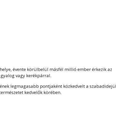
elye, évente körülbelül másfél millió ember érkezik az
 gyalog vagy kerékpárral.
etének legmagasabb pontjaként közkedvelt a szabadidejü
a természetet kedvelők körében.