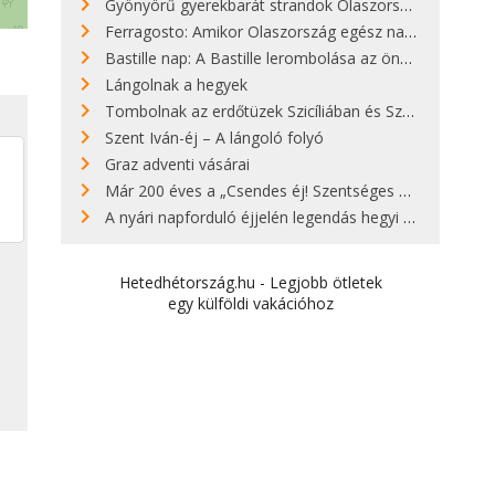
Gyönyörű gyerekbarát strandok Olaszországban - megmutatjuk a 15 legjobbat
Ferragosto: Amikor Olaszország egész nap nyaral
Bastille nap: A Bastille lerombolása az önkényuralom végét jelentette
Lángolnak a hegyek
Tombolnak az erdőtüzek Szicíliában és Szardínián
Szent Iván-éj – A lángoló folyó
Graz adventi vásárai
Már 200 éves a „Csendes éj! Szentséges éj!”
A nyári napforduló éjjelén legendás hegyi tüzek világítják meg Zugspitzét
Hetedhétország.hu - Legjobb ötletek
egy külföldi vakációhoz