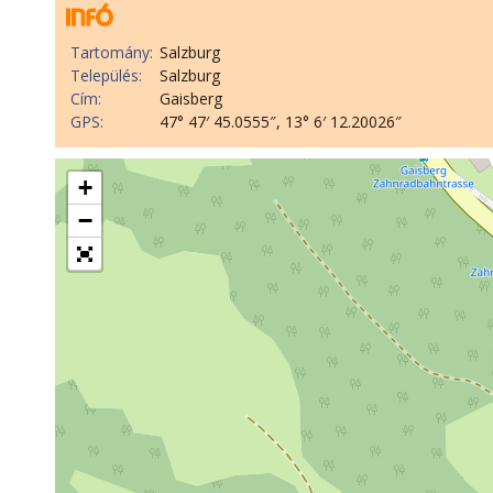
Tartomány:
Salzburg
Település:
Salzburg
Cím:
Gaisberg
GPS:
47° 47′ 45.0555″, 13° 6′ 12.20026″
+
−