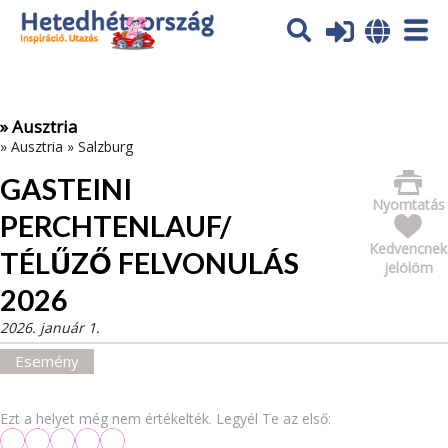
Az oldal sütiket (cookies) használ. További tájékoztatás itt:
Adatvédelmi tájékoztató
Ok
» Ausztria
»
Ausztria
»
Salzburg
GASTEINI
Nyomtatás
PERCHTENLAUF/
Kedvencnek
TÉLŰZŐ FELVONULÁS
jelölöm
2026
2026. január 1.
Esemény
Ezt a helyet még nem értékelték. Legyél Te az első: