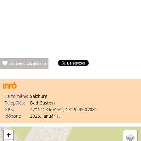
Kedvencnek jelölöm
Tartomány:
Salzburg
Település:
Bad Gastein
GPS:
47° 5′ 13.60464″, 13° 9′ 39.0708″
Időpont:
2026. január 1.
+