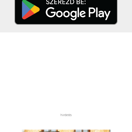
hirdetés