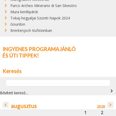
Parco Archeo Minerario di San Silvestro
Mura kerékpárút
Tokaj-hegyaljai Szüreti Napok 2024
Gourdon
Brentenjoch Kufsteinban
INGYENES PROGRAMAJÁNLÓ
ÉS ÚTI TIPPEK!
Keresés
navigate_next
Bővített kereső…
navigate_before
navigate_next
augusztus
2026
1
2