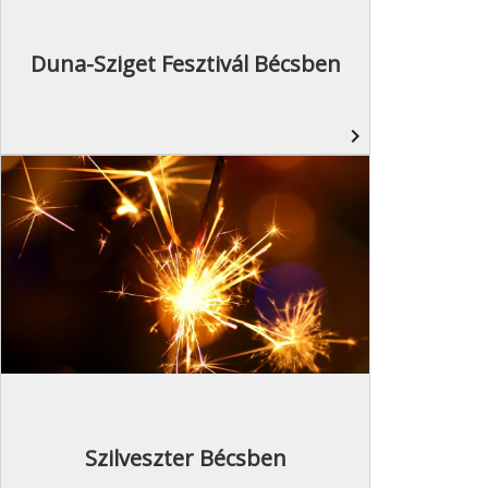
Duna-Sziget Fesztivál Bécsben
navigate_next
Szilveszter Bécsben