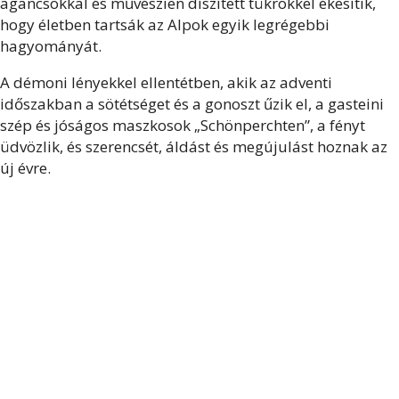
agancsokkal és művészien díszített tükrökkel ékesítik,
hogy életben tartsák az Alpok egyik legrégebbi
hagyományát.
A démoni lényekkel ellentétben, akik az adventi
időszakban a sötétséget és a gonoszt űzik el, a gasteini
szép és jóságos maszkosok „Schönperchten”, a fényt
üdvözlik, és szerencsét, áldást és megújulást hoznak az
új évre.