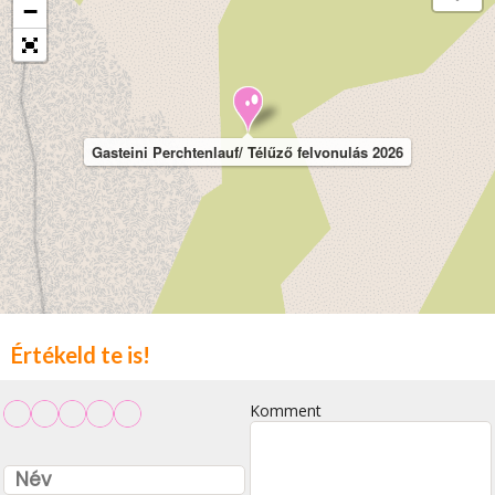
−
Gasteini Perchtenlauf/ Télűző felvonulás 2026
Értékeld te is!
Komment