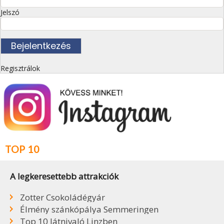
Jelszó
Regisztrálok
TOP 10
A legkeresettebb attrakciók
Zotter Csokoládégyár
Élmény szánkópálya Semmeringen
Top 10 látnivaló Linzben