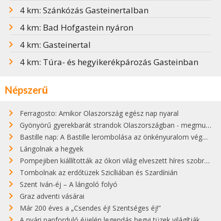
4 km: Szánkózás Gasteinertalban
4 km: Bad Hofgastein nyáron
4 km: Gasteinertal
4 km: Túra- és hegyikerékpározás Gasteinban
Népszerű
Ferragosto: Amikor Olaszország egész nap nyaral
Gyönyörű gyerekbarát strandok Olaszországban - megmutatjuk a 15 legjobbat
Bastille nap: A Bastille lerombolása az önkényuralom végét jelentette
Lángolnak a hegyek
Pompejiben kiállították az ókori világ elveszett híres szobrának másolatát
Tombolnak az erdőtüzek Szicíliában és Szardínián
Szent Iván-éj – A lángoló folyó
Graz adventi vásárai
Már 200 éves a „Csendes éj! Szentséges éj!”
A nyári napforduló éjjelén legendás hegyi tüzek világítják meg Zugspitzét