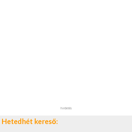
hirdetés
Hetedhét kereső: