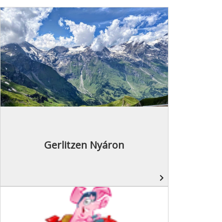
Gerlitzen Nyáron
navigate_next