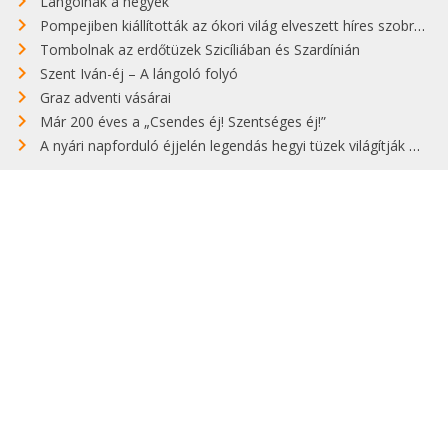
Lángolnak a hegyek
Pompejiben kiállították az ókori világ elveszett híres szobrának másolatát
Tombolnak az erdőtüzek Szicíliában és Szardínián
Szent Iván-éj – A lángoló folyó
Graz adventi vásárai
Már 200 éves a „Csendes éj! Szentséges éj!”
A nyári napforduló éjjelén legendás hegyi tüzek világítják meg Zugspitzét