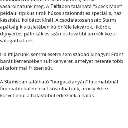
vásárolhatunk meg. A
Telfs
ben található "Speck Mair"
például tipikus tiroli húsos szalonnát és speciális, házi
készítésű kolbászt kínál. A csodálatosan szép Stams
apátság kis üzletében különféle lekvárok, likőrök,
díjnyertes pálinkák és számos további termék közül
válogathatunk.
Ha itt járunk, semmi esetre sem szabad kihagyni Franz
barát kemencében sült kenyerét, amelyet hetente több
alkalommal frissen süt.
A
Stams
ban található "horgásztanyán" finomabbnál
finomabb halételeket kóstolhatunk, amelyekhez
közvetlenül a halastóból érkeznek a halak.