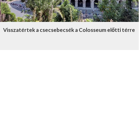
Visszatértek a csecsebecsék a Colosseum előtti térre