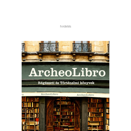
hirdetés