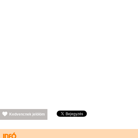
Kedvencnek jelölöm