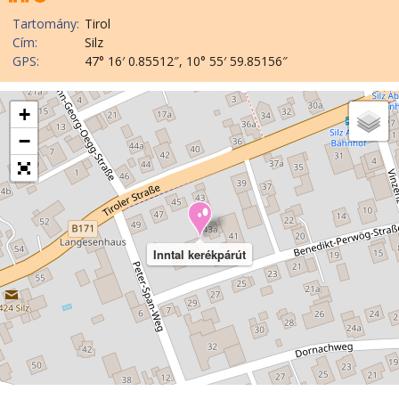
Tartomány:
Tirol
Cím:
Silz
GPS:
47° 16′ 0.85512″, 10° 55′ 59.85156″
+
−
Inntal kerékpárút