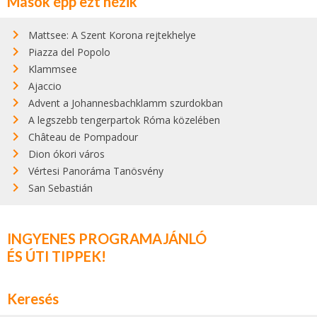
Mások épp ezt nézik
Mattsee: A Szent Korona rejtekhelye
Piazza del Popolo
Klammsee
Ajaccio
Advent a Johannesbachklamm szurdokban
A legszebb tengerpartok Róma közelében
Château de Pompadour
Dion ókori város
Vértesi Panoráma Tanösvény
San Sebastián
INGYENES PROGRAMAJÁNLÓ
ÉS ÚTI TIPPEK!
Keresés