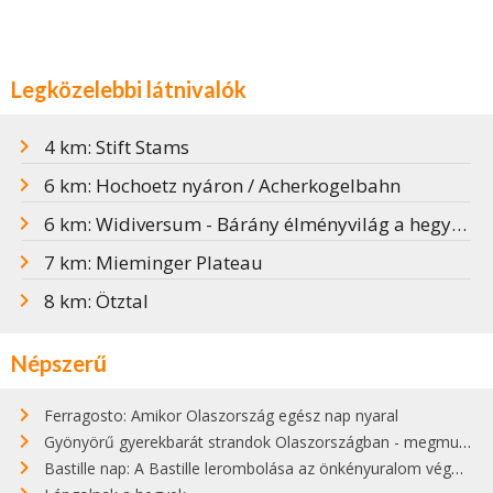
Legközelebbi látnivalók
4 km: Stift Stams
6 km: Hochoetz nyáron / Acherkogelbahn
6 km: Widiversum - Bárány élményvilág a hegyen
7 km: Mieminger Plateau
8 km: Ötztal
Népszerű
Ferragosto: Amikor Olaszország egész nap nyaral
Gyönyörű gyerekbarát strandok Olaszországban - megmutatjuk a 15 legjobbat
Bastille nap: A Bastille lerombolása az önkényuralom végét jelentette