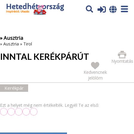
Az oldal sütiket (cookies) használ. További tájékoztatás itt:
Adatvédelmi tájékoztató
Ok
» Ausztria
»
Ausztria
»
Tirol
INNTAL KERÉKPÁRÚT
Nyomtatás
Kedvencnek
jelölöm
Kerékpár
Ezt a helyet még nem értékelték. Legyél Te az első: