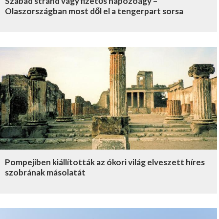
Szabad strand vagy fizetős napozóágy –
Olaszországban most dől el a tengerpart sorsa
Pompejiben kiállították az ókori világ elveszett híres
szobrának másolatát