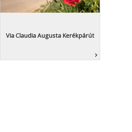
Via Claudia Augusta Kerékpárút
navigate_next