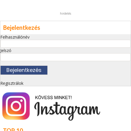
hirdetés
Bejelentkezés
Felhasználónév
Jelszó
Regisztrálok
TOP 10