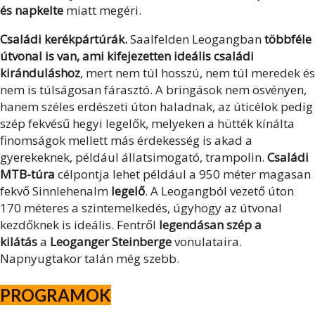
és napkelte
miatt megéri.
Családi kerékpártúrák.
Saalfelden Leogangban
többféle
útvonal is van, ami kifejezetten ideális családi
kiránduláshoz
, mert nem túl hosszú, nem túl meredek és
nem is túlságosan fárasztó. A bringások nem ösvényen,
hanem széles erdészeti úton haladnak, az úticélok pedig
szép fekvésű hegyi legelők, melyeken a hütték kínálta
finomságok mellett más érdekesség is akad a
gyerekeknek, például állatsimogató, trampolin.
Családi
MTB-túra
célpontja lehet például a 950 méter magasan
fekvő Sinnlehenalm
legelő
. A Leogangból vezető úton
170 méteres a szintemelkedés, úgyhogy az útvonal
kezdőknek is ideális. Fentről
legendásan szép a
kilátás
a
Leoganger Steinberge
vonulataira.
Napnyugtakor talán még szebb.
PROGRAMOK