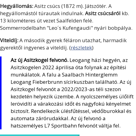
Hegyállomás:
Asitz csúcs (1872 m). Játszótér. A
hegyállomástól túrautak indulnak.
Asitz csúcsáról
kb.
13 kilométeres út vezet Saalfelden felé.
Sommerrodelbahn "Leo´s Kufengaudi" nyári bobpálya.
Viteldíj:
A második gyerek féláron utazhat, harmadik
gyerektől ingyenes a viteldíj. (
részletek
)
Az új Asitzkogel felvonó.
Leogang házi hegyén, az
Asitzkogelen 2022 áprilisa óta folynak az építési
munkálatok. A falu a Saalbach Hinterglemm
Leogang Fieberbrunn sícirkuszban található. Az új
Asitzkogel felvonót a 2022/2023-as téli szezon
kezdetén helyezik üzembe. A nyolcszemélyes ülőlift
lerövidíti a várakozási időt és nagyfokú kényelmet
biztosít. Rendelkezik ülésfűtéssel, védőburokkal és
automata zárórudakkal. Az új felvonó a
hatszemélyes L7 Sportbahn felvonót váltja fel.