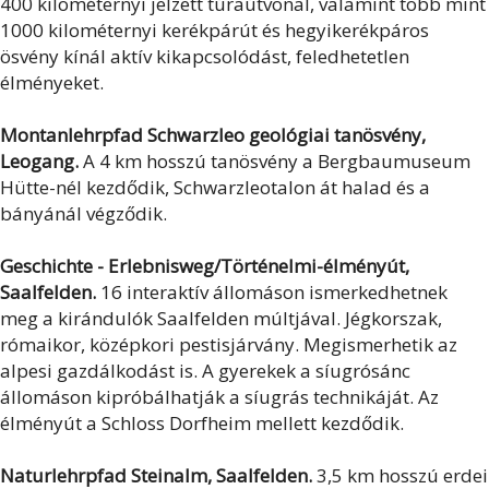
400 kilométernyi jelzett túraútvonal, valamint több mint
1000 kilométernyi kerékpárút és hegyikerékpáros
ösvény kínál aktív kikapcsolódást, feledhetetlen
élményeket.
Montanlehrpfad Schwarzleo geológiai tanösvény,
Leogang.
A 4 km hosszú tanösvény a Bergbaumuseum
Hütte-nél kezdődik, Schwarzleotalon át halad és a
bányánál végződik.
Geschichte - Erlebnisweg/Történelmi-élményút,
Saalfelden.
16 interaktív állomáson ismerkedhetnek
meg a kirándulók Saalfelden múltjával. Jégkorszak,
rómaikor, középkori pestisjárvány. Megismerhetik az
alpesi gazdálkodást is. A gyerekek a síugrósánc
állomáson kipróbálhatják a síugrás technikáját. Az
élményút a Schloss Dorfheim mellett kezdődik.
Naturlehrpfad Steinalm, Saalfelden.
3,5 km hosszú erdei