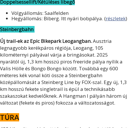
Doppelsessellift/Kétüléses libegő
Völgyállomás: Saalfelden
Hegyállomás: Biberg. Itt nyári bobpálya. (
részletek
)
Steinbergbahn
Új trail-ek az Epic Bikepark Leogangban.
Ausztria
legnagyobb kerékpáros régiója, Leogang, 105
kilométernyi pályával várja a bringásokat. 2025
nyarától új, 1,3 km hosszú piros freeride pálya nyílik a
Valis Hölle és Bongo Bongo között. Továbbá egy 600
méteres kék vonal köti össze a Steinbergbahn
középállomását a Steinberg Line by FOX-szal. Egy új, 1,3
km hosszú fekete singletrail is épül a technikásabb
szakaszokat kedvelőknek. A Hangman I pályán három új
változat (fekete és piros) fokozza a változatosságot.
TÚRA