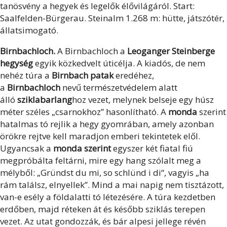
tanösvény a hegyek és legelők élővilágáról. Start:
Saalfelden-Bürgerau. Steinalm 1.268 m: hütte, játszótér,
állatsimogató.
Birnbachloch.
A Birnbachloch a
Leoganger Steinberge
hegység
egyik közkedvelt úticélja. A kiadós, de nem
nehéz túra a
Birnbach patak
eredéhez,
a
Birnbachloch
nevű természetvédelem alatt
álló
sziklabarlang
hoz vezet, melynek belseje egy húsz
méter széles „csarnokhoz” hasonlítható. A
monda
szerint
hatalmas tó rejlik a hegy gyomrában, amely azonban
örökre rejtve kell maradjon emberi tekintetek elől.
Ugyancsak a
monda szerint
egyszer két fiatal fiú
megpróbálta feltárni, mire egy hang szólalt meg a
mélyből: „Gründst du mi, so schlünd i di“, vagyis „ha
rám találsz, elnyellek”. Mind a mai napig nem tisztázott,
van-e esély a földalatti tó létezésére. A túra kezdetben
erdőben, majd réteken át és később sziklás terepen
vezet. Az utat gondozzák, és bár alpesi jellege révén