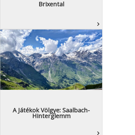
Brixental
navigate_next
A Játékok Völgye: Saalbach-
Hinterglemm
navigate_next