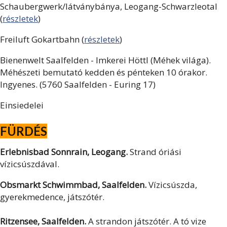
Schaubergwerk/látványbánya, Leogang-Schwarzleotal
(
részletek
)
Freiluft Gokartbahn (
részletek
)
Bienenwelt Saalfelden - Imkerei Höttl (Méhek világa).
Méhészeti bemutató kedden és pénteken 10 órakor.
Ingyenes. (5760 Saalfelden - Euring 17)
Einsiedelei
FÜRDÉS
Erlebnisbad Sonnrain, Leogang.
Strand óriási
vízicsúszdával.
Obsmarkt Schwimmbad, Saalfelden.
Vízicsúszda,
gyerekmedence, játszótér.
Ritzensee, Saalfelden.
A strandon játszótér. A tó vize