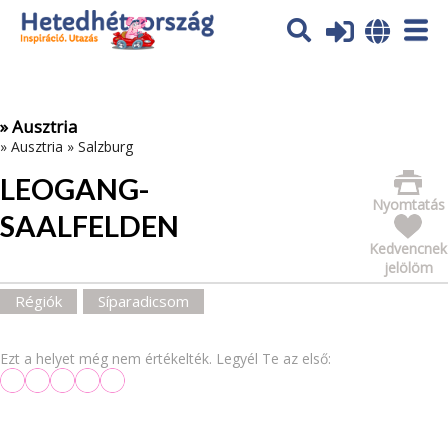
Az oldal sütiket (cookies) használ. További tájékoztatás itt:
Adatvédelmi tájékoztató
Ok
» Ausztria
»
Ausztria
»
Salzburg
LEOGANG-
Nyomtatás
SAALFELDEN
Kedvencnek
jelölöm
Régiók
Síparadicsom
Ezt a helyet még nem értékelték. Legyél Te az első: