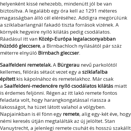
helyenként kissé nehezebb, mindenütt jól be van
biztosítva. A legalább egy óra kell az 1291 méteres
magasságban álló cél eléréséhez. Addigra megörülünk
a sziklabarlangnál fakadó tiszta források vizének. A
környék hegyeire nyíló kilátás pedig csodálatos.
Ráadásul itt van
Közép-Európa legalacsonyabban
húzódó gleccsere
, a Birnbachloch nyílásától pár száz
méterre elnyúló
Birnbach gleccser
.
Saalfeldeni remetelak.
A
Bürgerau
nevű parkolótól
kellemes, félórás sétaút vezet egy a
sziklafalba
épített
kis kápolnához és remetelakhoz. Már csak
a
Saalfeldeni-medencére nyíló csodálatos kilátás
miatt
is érdemes feljönni. Régen az itt lakó remete fontos
feladata volt, hogy harangkongatással riassza a
lakosságot, ha tüzet látott valahol a völgyben.
Napjainkban is él fönn egy
remete
, alig egy-két éve, hogy
némi keresés útján megtalálták az új jelöltet. Stan
Vanuytrecht, a jelenlegi remete csuhát és hosszú szakállt