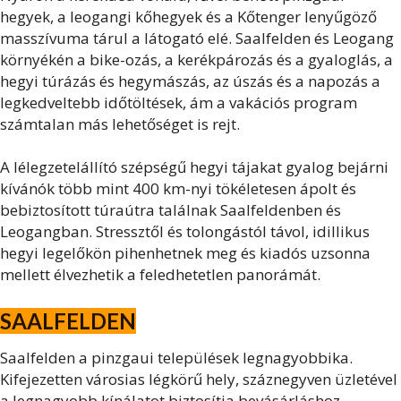
hegyek, a leogangi kőhegyek és a Kőtenger lenyűgöző
masszívuma tárul a látogató elé. Saalfelden és Leogang
környékén a bike-ozás, a kerékpározás és a gyaloglás, a
hegyi túrázás és hegymászás, az úszás és a napozás a
legkedveltebb időtöltések, ám a vakációs program
számtalan más lehetőséget is rejt.
A lélegzetelállító szépségű hegyi tájakat gyalog bejárni
kívánók több mint 400 km-nyi tökéletesen ápolt és
bebiztosított túraútra találnak Saalfeldenben és
Leogangban. Stressztől és tolongástól távol, idillikus
hegyi legelőkön pihenhetnek meg és kiadós uzsonna
mellett élvezhetik a feledhetetlen panorámát.
SAALFELDEN
Saalfelden a pinzgaui települések legnagyobbika.
Kifejezetten városias légkörű hely, száznegyven üzletével
a legnagyobb kínálatot biztosítja bevásárláshoz.