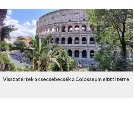
Visszatértek a csecsebecsék a Colosseum előtti térre