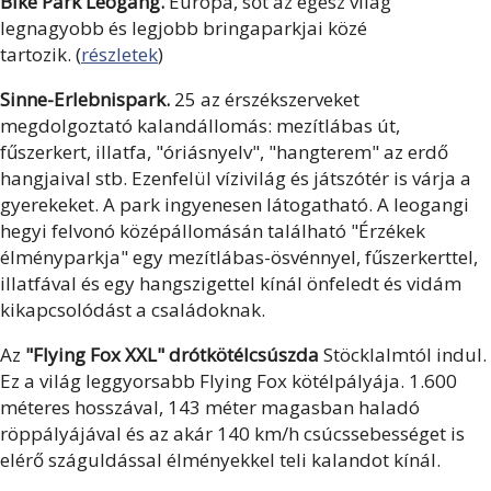
Bike Park Leogang.
Európa, sőt az egész világ
legnagyobb és legjobb bringaparkjai közé
tartozik.
(
részletek
)
Sinne-Erlebnispark.
25 az érszékszerveket
megdolgoztató kalandállomás: mezítlábas út,
fűszerkert, illatfa, "óriásnyelv", "hangterem" az erdő
hangjaival stb. Ezenfelül vízivilág és játszótér is várja a
gyerekeket. A park ingyenesen látogatható. A leogangi
hegyi felvonó középállomásán található "Érzékek
élményparkja" egy mezítlábas-ösvénnyel, fűszerkerttel,
illatfával és egy hangszigettel kínál önfeledt és vidám
kikapcsolódást a családoknak.
Az
"Flying Fox XXL" drótkötélcsúszda
Stöcklalmtól indul.
Ez a világ leggyorsabb Flying Fox kötélpályája. 1.600
méteres hosszával, 143 méter magasban haladó
röppályájával és az akár 140 km/h csúcssebességet is
elérő száguldással élményekkel teli kalandot kínál.