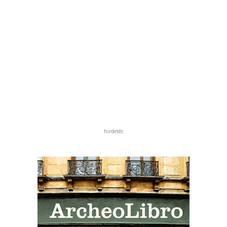
hirdetés