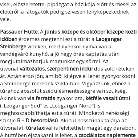
visel, előszeretettel pipázgat a házikója előtt és mesél az
életéről, a látogatók pedig szívesen fényképezkednek
vele.
Passauer Hütte.
A
június közepe és október közepe közti
időben
érdemes megtenni ezt a túrát a
Leoganger
Steinberge
vidékén, mert ilyenkor nyitva van a
vendégváró kunyhó, a jó négy órás kaptatás után
megjutalmazhatjuk magunkat egy sörrel. Az
útvonal
változatos, szerpentinen indul
dús zöld réteken
át. Aztán erdő jön, amiből kilépve el lehet gyönyörködni
a Steinberge meredek szikláiban. Vigyázzunk, ehhez a
túrához abszolút szédülésmentességre van szükség.
Akinek van
via ferratás
gyakorlata,
kétféle vasalt út
tal
(„Leoganger Süd“ és „Leoganger Nord“) is
meghosszabbíthatja ezt a túrát. Mindkettő nehézségi
szintje
B – D besorolású
. Aki túl hosszúnak találja az
útvonalat,
túrataxi
val is felvitetheti magát egy darabon.
A hüttében éjszakázni is lehet, a
csodálatos naplemente