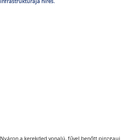
infrastruktúrája híres.
Nyáron a kerekded vonalú, fűvel benőtt pinzgaui