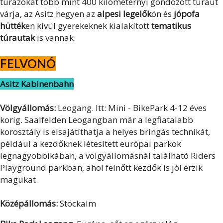
túrázókat több mint 400 kilométernyi gondozott túraút
várja, az Asitz hegyen az
alpesi
legelők
ön
és
jópofa
hütték
en kívül gyerekeknek kialakított
tematikus
túrautak
is vannak.
FELVONÓ
Asitz Kabinenbahn
Völgyállomás:
Leogang. Itt: Mini - BikePark 4-12 éves
korig. Saalfelden Leogangban már a legfiatalabb
korosztály is elsajátíthatja a helyes bringás technikát,
például a kezdőknek létesített európai parkok
legnagyobbikában, a völgyállomásnál található Riders
Playground parkban, ahol felnőtt kezdők is jól érzik
magukat.
Középállomás:
Stöckalm