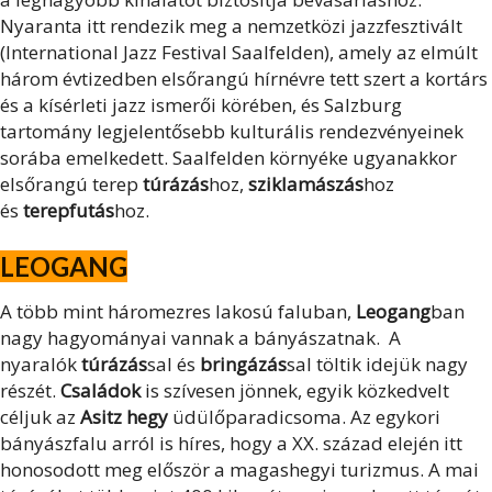
Nyaranta itt rendezik meg a nemzetközi jazzfesztivált
(International Jazz Festival Saalfelden), amely az elmúlt
három évtizedben elsőrangú hírnévre tett szert a kortárs
és a kísérleti jazz ismerői körében, és Salzburg
tartomány legjelentősebb kulturális rendezvényeinek
sorába emelkedett. Saalfelden környéke ugyanakkor
elsőrangú terep
túrázás
hoz,
sziklamászás
hoz
és
terepfutás
hoz.
LEOGANG
A több mint háromezres lakosú faluban,
Leogang
ban
nagy hagyományai vannak a bányászatnak. A
nyaralók
túrázás
sal és
bringázás
sal töltik idejük nagy
részét.
Családok
is szívesen jönnek, egyik közkedvelt
céljuk az
Asitz hegy
üdülőparadicsoma. Az egykori
bányászfalu arról is híres, hogy a XX. század elején itt
honosodott meg először a magashegyi turizmus. A mai