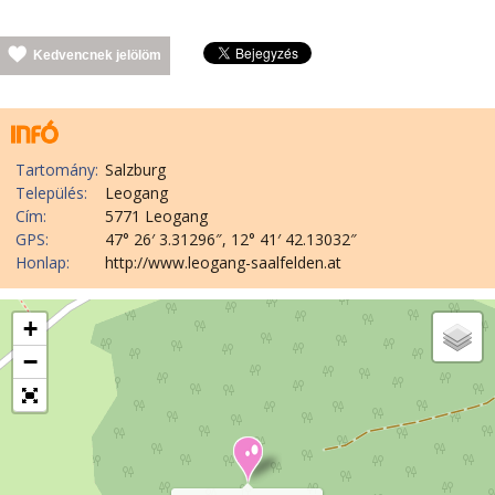
Kedvencnek jelölöm
Tartomány:
Salzburg
Település:
Leogang
Cím:
5771 Leogang
GPS:
47° 26′ 3.31296″, 12° 41′ 42.13032″
Honlap:
http://www.leogang-saalfelden.at
+
−