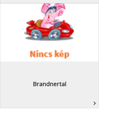
Brandnertal
navigate_next