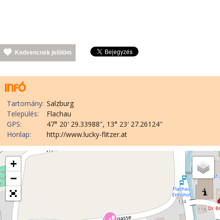
Kedvencnek jelölöm
Tartomány:
Salzburg
Település:
Flachau
GPS:
47° 20′ 29.33988″, 13° 23′ 27.26124″
Honlap:
http://www.lucky-flitzer.at
+
−