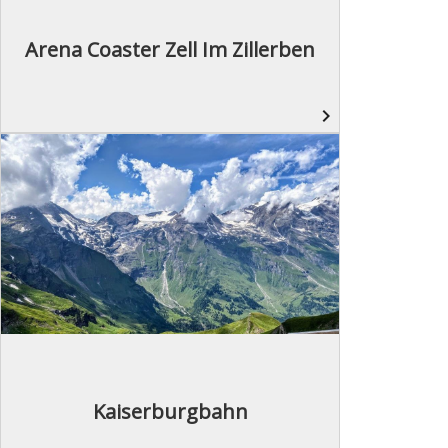
Arena Coaster Zell Im Zillerben
navigate_next
Kaiserburgbahn