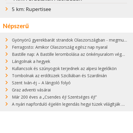
5 km: Rupertisee
Népszerű
Gyönyörű gyerekbarát strandok Olaszországban - megmutatjuk a 15 legjobbat
Ferragosto: Amikor Olaszország egész nap nyaral
Bastille nap: A Bastille lerombolása az önkényuralom végét jelentette
Lángolnak a hegyek
Kullancsok és szúnyogok terjednek az alpesi legelőkön
Tombolnak az erdőtüzek Szicíliában és Szardínián
Szent Iván-éj – A lángoló folyó
Graz adventi vásárai
Már 200 éves a „Csendes éj! Szentséges éj!”
A nyári napforduló éjjelén legendás hegyi tüzek világítják meg Zugspitzét