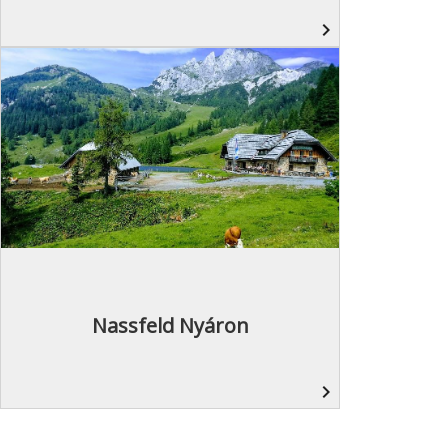
navigate_next
Nassfeld Nyáron
navigate_next