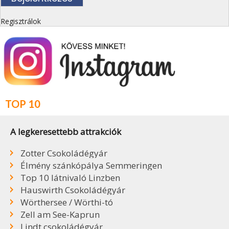
Regisztrálok
TOP 10
A legkeresettebb attrakciók
Zotter Csokoládégyár
Élmény szánkópálya Semmeringen
Top 10 látnivaló Linzben
Hauswirth Csokoládégyár
Wörthersee / Wörthi-tó
Zell am See-Kaprun
Lindt csokoládégyár