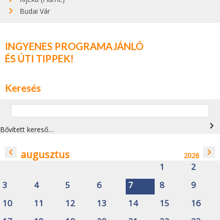
Budai Vár
INGYENES PROGRAMAJÁNLÓ
ÉS ÚTI TIPPEK!
Keresés
navigate_next
Bővített kereső…
navigate_before
navigate_next
augusztus
2026
1
2
3
4
5
6
7
8
9
10
11
12
13
14
15
16