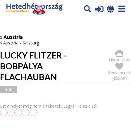
Az oldal sütiket (cookies) használ. További tájékoztatás itt:
Adatvédelmi tájékoztató
Ok
» Ausztria
»
Ausztria
»
Salzburg
LUCKY FLITZER -
Nyomtatás
BOBPÁLYA
Kedvencnek
FLACHAUBAN
jelölöm
Bob
Ezt a helyet még nem értékelték. Legyél Te az első: