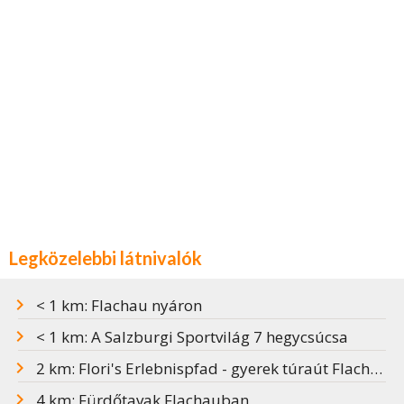
Legközelebbi látnivalók
< 1 km: Flachau nyáron
< 1 km: A Salzburgi Sportvilág 7 hegycsúcsa
2 km: Flori's Erlebnispfad - gyerek túraút Flachauban
4 km: Fürdőtavak Flachauban