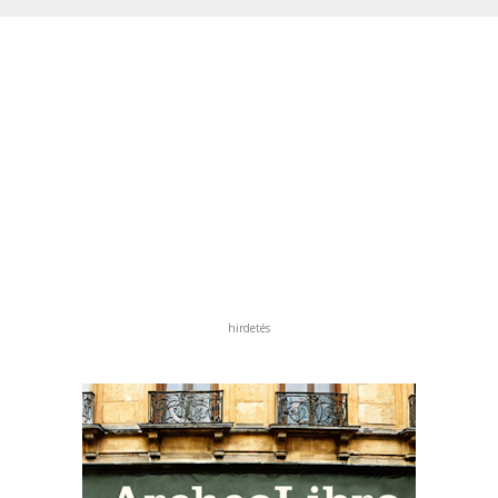
hirdetés