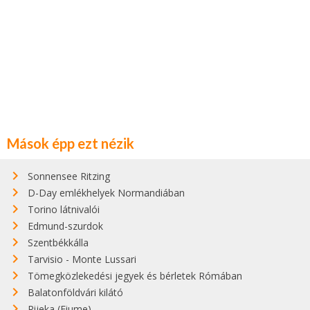
Mások épp ezt nézik
Sonnensee Ritzing
D-Day emlékhelyek Normandiában
Torino látnivalói
Edmund-szurdok
Szentbékkálla
Tarvisio - Monte Lussari
Tömegközlekedési jegyek és bérletek Rómában
Balatonföldvári kilátó
Rijeka (Fiume)