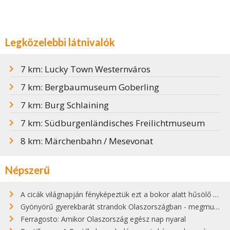
Legközelebbi látnivalók
7 km: Lucky Town Westernváros
7 km: Bergbaumuseum Goberling
7 km: Burg Schlaining
7 km: Südburgenländisches Freilichtmuseum
8 km: Märchenbahn / Mesevonat
Népszerű
A cicák világnapján fényképeztük ezt a bokor alatt hűsölő cicát Kisorosziban
Gyönyörű gyerekbarát strandok Olaszországban - megmutatjuk a 15 legjobbat
Ferragosto: Amikor Olaszország egész nap nyaral