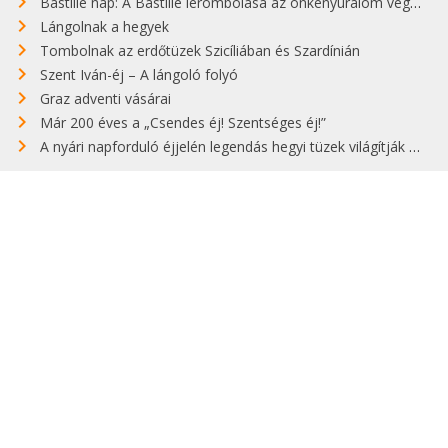
Bastille nap: A Bastille lerombolása az önkényuralom végét jelentette
Lángolnak a hegyek
Tombolnak az erdőtüzek Szicíliában és Szardínián
Szent Iván-éj – A lángoló folyó
Graz adventi vásárai
Már 200 éves a „Csendes éj! Szentséges éj!”
A nyári napforduló éjjelén legendás hegyi tüzek világítják meg Zugspitzét