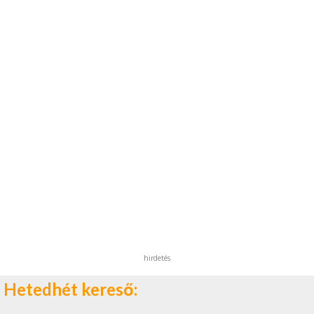
hirdetés
Hetedhét kereső: