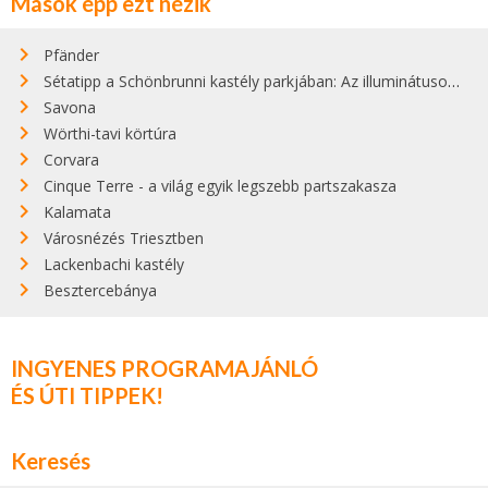
Mások épp ezt nézik
Pfänder
Sétatipp a Schönbrunni kastély parkjában: Az illuminátusok titkainak felfedezése
Savona
Wörthi-tavi körtúra
Corvara
Cinque Terre - a világ egyik legszebb partszakasza
Kalamata
Városnézés Triesztben
Lackenbachi kastély
Besztercebánya
INGYENES PROGRAMAJÁNLÓ
ÉS ÚTI TIPPEK!
Keresés