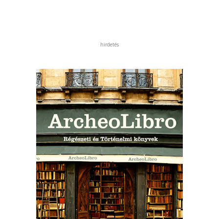
hirdetés