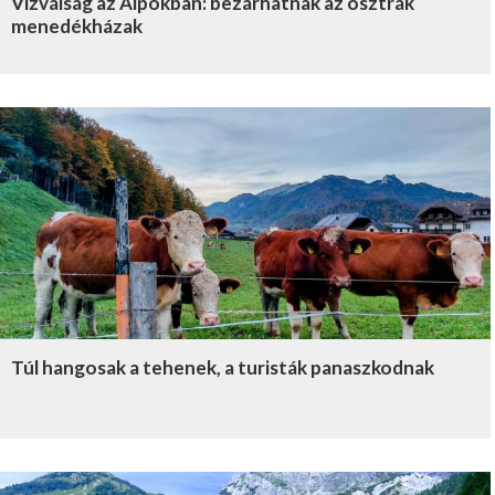
Vízválság az Alpokban: bezárhatnak az osztrák
menedékházak
Túl hangosak a tehenek, a turisták panaszkodnak