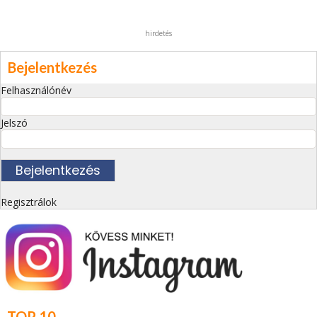
hirdetés
Bejelentkezés
Felhasználónév
Jelszó
Regisztrálok
TOP 10