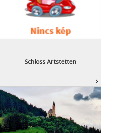
Schloss Artstetten
navigate_next