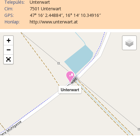
Település:
Unterwart
Cím:
7501 Unterwart
GPS:
47° 16′ 2.44884″, 16° 14′ 10.34916″
Honlap:
http://www.unterwart.at
+
−
Unterwart