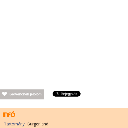
Kedvencnek jelölöm
Tartomány:
Burgenland