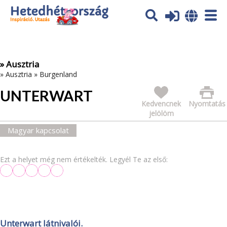
Az oldal sütiket (cookies) használ. További tájékoztatás itt:
Adatvédelmi tájékoztató
Ok
» Ausztria
»
Ausztria
»
Burgenland
UNTERWART
Kedvencnek
Nyomtatás
jelölöm
Magyar kapcsolat
Ezt a helyet még nem értékelték. Legyél Te az első:
Unterwart látnivalói.