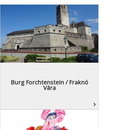
Burg Forchtenstein / Fraknó
Vára
navigate_next