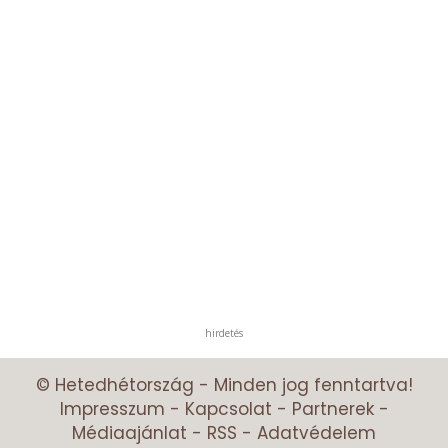
hirdetés
© Hetedhétország - Minden jog fenntartva!
Impresszum
-
Kapcsolat
-
Partnerek
-
Médiaajánlat
-
RSS
-
Adatvédelem