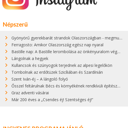
Népszerű
Gyönyörű gyerekbarát strandok Olaszországban - megmutatjuk a 15 legjobbat
Ferragosto: Amikor Olaszország egész nap nyaral
Bastille nap: A Bastille lerombolása az önkényuralom végét jelentette
Lángolnak a hegyek
Kullancsok és szúnyogok terjednek az alpesi legelőkön
Tombolnak az erdőtüzek Szicíliában és Szardínián
Szent Iván-éj – A lángoló folyó
Ősszel feltárulnak Bécs és környékének rendkívüli építészeti kincsei
Graz adventi vásárai
Már 200 éves a „Csendes éj! Szentséges éj!”