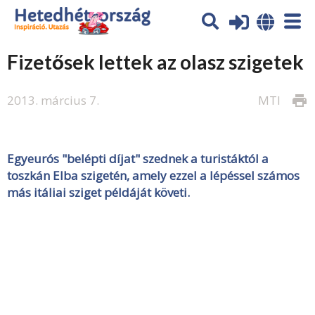
Fizetősek lettek az olasz szigetek
2013. március 7.
MTI
print
Egyeurós "belépti díjat" szednek a turistáktól a
toszkán Elba szigetén, amely ezzel a lépéssel számos
más itáliai sziget péld
áját követi.