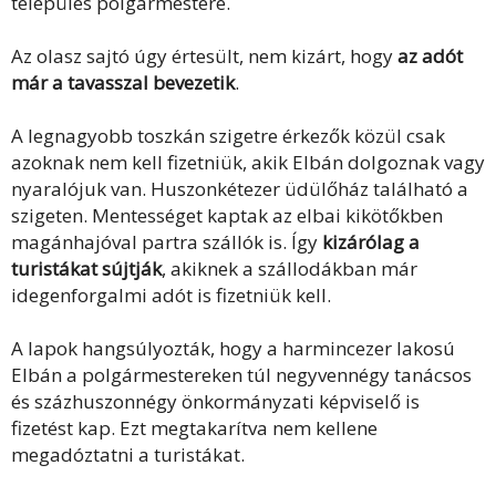
település polgármestere.
Az olasz sajtó úgy értesült, nem kizárt, hogy
az adót
már a tavasszal bevezetik
.
A legnagyobb toszkán szigetre érkezők közül csak
azoknak nem kell fizetniük, akik Elbán dolgoznak vagy
nyaralójuk van. Huszonkétezer üdülőház található a
szigeten. Mentességet kaptak az elbai kikötőkben
magánhajóval partra szállók is. Így
kizárólag a
turistákat sújtják
, akiknek a szállodákban már
idegenforgalmi adót is fizetniük kell.
A lapok hangsúlyozták, hogy a harmincezer lakosú
Elbán a polgármestereken túl negyvennégy tanácsos
és százhuszonnégy önkormányzati képviselő is
fizetést kap. Ezt megtakarítva nem kellene
megadóztatni a turistákat.