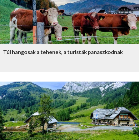
Túl hangosak a tehenek, a turisták panaszkodnak