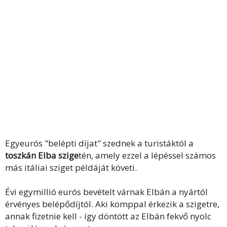
Egyeurós "belépti díjat" szednek a turistáktól a
toszkán Elba szige
tén, amely ezzel a lépéssel számos
más itáliai sziget példáját követi.
Évi egymillió eurós bevételt várnak Elbán a nyártól
érvényes belépődíjtól. Aki komppal érkezik a szigetre,
annak fizetnie kell - így döntött az Elbán fekvő nyolc