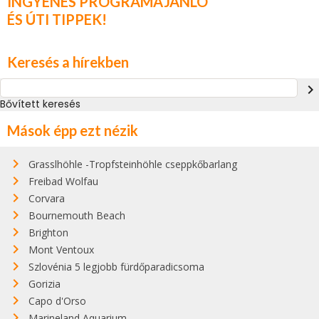
INGYENES PROGRAMAJÁNLÓ
ÉS ÚTI TIPPEK!
Keresés a hírekben
navigate_next
Bővített keresés
Mások épp ezt nézik
Grasslhöhle -Tropfsteinhöhle cseppkőbarlang
Freibad Wolfau
Corvara
Bournemouth Beach
Brighton
Mont Ventoux
Szlovénia 5 legjobb fürdőparadicsoma
Gorizia
Capo d'Orso
Marineland Aquarium