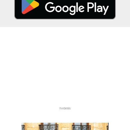
hirdetés