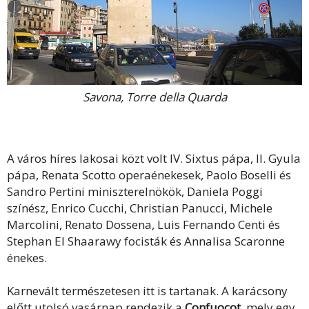
Savona, Torre della Quarda
A város híres lakosai közt volt IV. Sixtus pápa, II. Gyula
pápa, Renata Scotto operaénekesek, Paolo Boselli és
Sandro Pertini miniszterelnökök, Daniela Poggi
színész, Enrico Cucchi, Christian Panucci, Michele
Marcolini, Renato Dossena, Luis Fernando Centi és
Stephan El Shaarawy focisták és Annalisa Scaronne
énekes.
Karnevált természetesen itt is tartanak. A karácsony
előtt utolsó vasárnap rendezik a
Confuocot
, mely egy