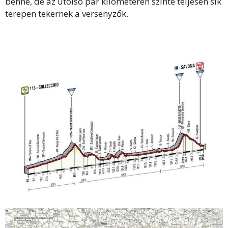
benne, de az utolsó pár kilométeren szinte teljesen sík
terepen tekernek a versenyzők.