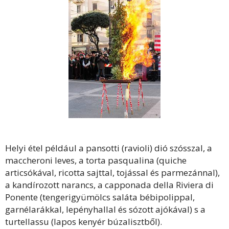
Helyi étel például a pansotti (ravioli) dió szósszal, a
maccheroni leves, a torta pasqualina (quiche
articsókával, ricotta sajttal, tojással és parmezánnal),
a kandírozott narancs, a capponada della Riviera di
Ponente (tengerigyümölcs saláta bébipolippal,
garnélarákkal, lepényhallal és sózott ajókával) s a
turtellassu (lapos kenyér búzalisztből).