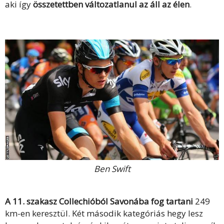
aki így
összetettben változatlanul az áll az élen
.
Ben Swift
A 11. szakasz Collechióból Savonába fog tartani
249
km-en keresztül. Két második kategóriás hegy lesz