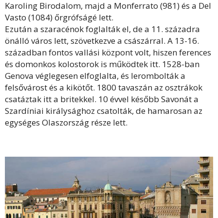
Karoling Birodalom, majd a Monferrato (981) és a Del
Vasto (1084) őrgrófságé lett.
Ezután a szaracénok foglalták el, de a 11. századra
önálló város lett, szövetkezve a császárral. A 13-16.
században fontos vallási központ volt, hiszen ferences
és domonkos kolostorok is működtek itt. 1528-ban
Genova véglegesen elfoglalta, és lerombolták a
felsővárost és a kikötőt. 1800 tavaszán az osztrákok
csatáztak itt a britekkel. 10 évvel később Savonát a
Szardíniai királysághoz csatolták, de hamarosan az
egységes Olaszország része lett.