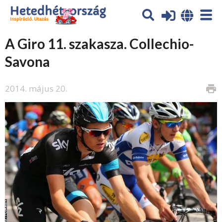
A Giro 11. szakasza. Collechio-
Savona
2014. május 20.
print