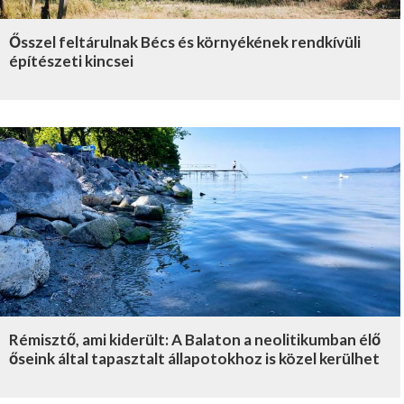
Ősszel feltárulnak Bécs és környékének rendkívüli
építészeti kincsei
Rémisztő, ami kiderült: A Balaton a neolitikumban élő
őseink által tapasztalt állapotokhoz is közel kerülhet