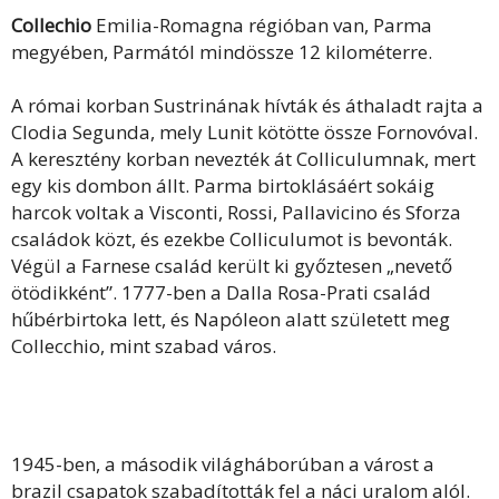
Collechio
Emilia-Romagna régióban van, Parma
megyében, Parmától mindössze 12 kilométerre.
A római korban Sustrinának hívták és áthaladt rajta a
Clodia Segunda, mely Lunit kötötte össze Fornovóval.
A keresztény korban nevezték át Colliculumnak, mert
egy kis dombon állt. Parma birtoklásáért sokáig
harcok voltak a Visconti, Rossi, Pallavicino és Sforza
családok közt, és ezekbe Colliculumot is bevonták.
Végül a Farnese család került ki győztesen „nevető
ötödikként”. 1777-ben a Dalla Rosa-Prati család
hűbérbirtoka lett, és Napóleon alatt született meg
Collecchio, mint szabad város.
1945-ben, a második világháborúban a várost a
brazil csapatok szabadították fel a náci uralom alól.