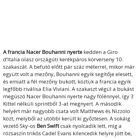
A francia Nacer Bouhanni nyerte
kedden a Giro
d’Italia olasz országúti kerékpáros körverseny 10.
szakaszát. A befutó előtt pár száz méterrel, mikor már
együtt volt a mezőny, Bouhanni egyik segítője elesett,
és emiatt a fél mezőny bukott, köztük a francia egyik
legfőbb riválisa Elia Viviani. A szakaszt végül a bukást
megúszó Nacer Bouhanni nyerte nagy fölénnyel, így 3
Kittel nélküli sprintből 3-at megnyert. A második
helyért már nagyobb csata volt Matthews és Nizzolo
közt, melyből az utóbbi került ki győztesen. A sokáig
vezető Sky-os
Ben Swift
csak nyolcadik lett, míg a
rózsaszín trikós Cadel Evans kilencedik helyre jött be,