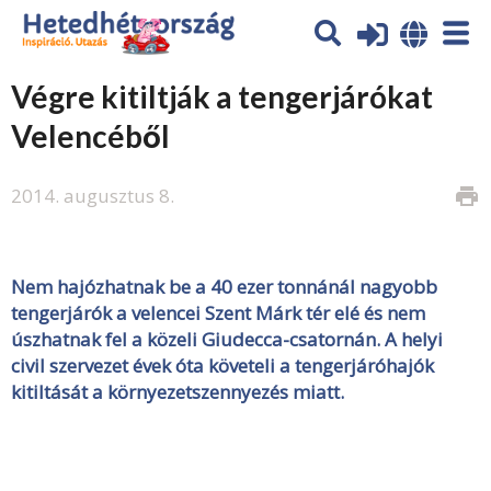
Végre kitiltják a tengerjárókat
Velencéből
2014. augusztus 8.
print
Nem hajózhatnak be a 40 ezer tonnánál nagyobb
tengerjárók a velencei Szent Márk tér elé és nem
úszhatnak fel a közeli Giudecca-csatornán. A helyi
civil szervezet évek óta követeli a tengerjáróhajók
kitiltását a környezetszennyezés miatt.