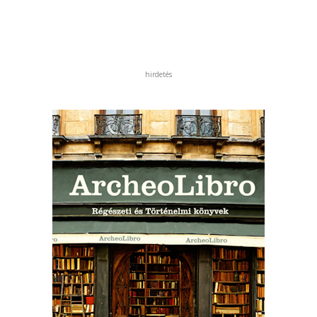
hirdetés