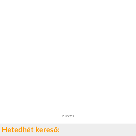
hirdetés
Hetedhét kereső: