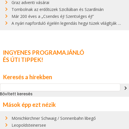
Graz adventi vásárai
Tombolnak az erdőtüzek Szicíliában és Szardínián
Már 200 éves a „Csendes éj! Szentséges éj!”
A nyári napforduló éjjelén legendás hegyi tüzek világítják meg Zugspitzét
INGYENES PROGRAMAJÁNLÓ
ÉS ÚTI TIPPEK!
Keresés a hírekben
navigate_next
Bővített keresés
Mások épp ezt nézik
Mönichkirchner Schwaig / Sonnenbahn libegő
Leopoldsteinersee