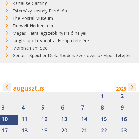
Kartause Gaming
Esterházy-kastély Fertődön
The Postal Museum
Tierwelt Herberstein
Magas-Tátra legszebb nyaraló helyei
Jungfraujoch: vonattal Európa tetejére
Mörbisch am See
Gerlos - Speicher Durlaßboden: Szörfözés az Alpok tetején
navigate_before
navigate_next
augusztus
2026
1
2
3
4
5
6
7
8
9
10
11
12
13
14
15
16
17
18
19
20
21
22
23