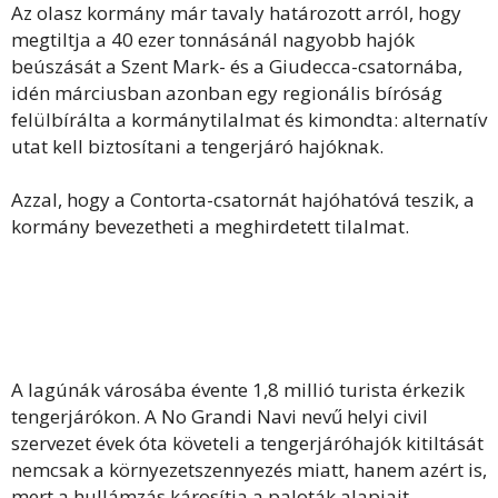
Az olasz kormány már tavaly határozott arról, hogy
megtiltja a 40 ezer tonnásánál nagyobb hajók
beúszását a Szent Mark- és a Giudecca-csatornába,
idén márciusban azonban egy regionális bíróság
felülbírálta a kormánytilalmat és kimondta: alternatív
utat kell biztosítani a tengerjáró hajóknak.
Azzal, hogy a Contorta-csatornát hajóhatóvá teszik, a
kormány bevezetheti a meghirdetett tilalmat.
A lagúnák városába évente 1,8 millió turista érkezik
tengerjárókon. A No Grandi Navi nevű helyi civil
szervezet évek óta követeli a tengerjáróhajók kitiltását
nemcsak a környezetszennyezés miatt, hanem azért is,
mert a hullámzás károsítja a paloták alapjait.