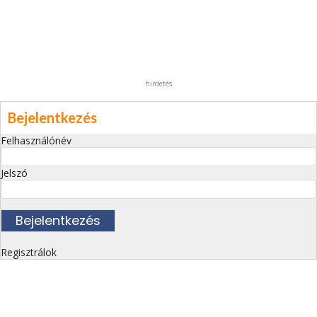
hirdetés
Bejelentkezés
Felhasználónév
Jelszó
Regisztrálok