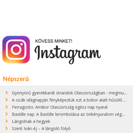
Népszerű
Gyönyörű gyerekbarát strandok Olaszországban - megmutatjuk a 15 legjobbat
A cicák világnapján fényképeztük ezt a bokor alatt hűsölő cicát Kisorosziban
Ferragosto: Amikor Olaszország egész nap nyaral
Bastille nap: A Bastille lerombolása az önkényuralom végét jelentette
Lángolnak a hegyek
Szent Iván-éj – A lángoló folyó