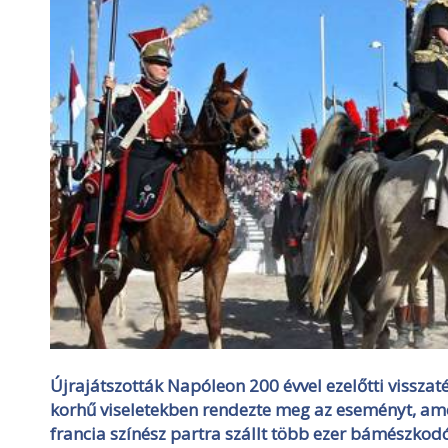
Újrajátszották Napóleon 200 évvel ezelőtti vissz
korhű viseletekben rendezte meg az eseményt, a
francia színész partra szállt több ezer bámészkodó