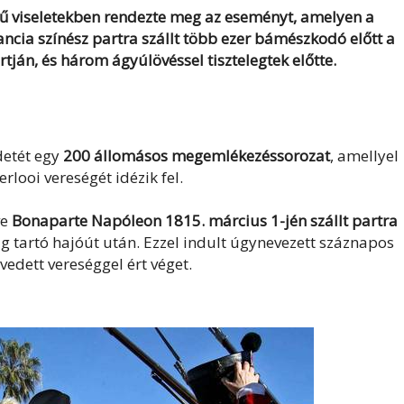
 viseletekben rendezte meg az eseményt, amelyen a
cia színész partra szállt több ezer bámészkodó előtt a
tján, és három ágyúlövéssel tisztelegtek előtte.
detét egy
200 állomásos megemlékezéssorozat
, amellyel
looi vereségét idézik fel.
ve
Bonaparte Napóleon 1815. március 1-jén szállt partra
 tartó hajóút után. Ezzel indult úgynevezett száznapos
edett vereséggel ért véget.