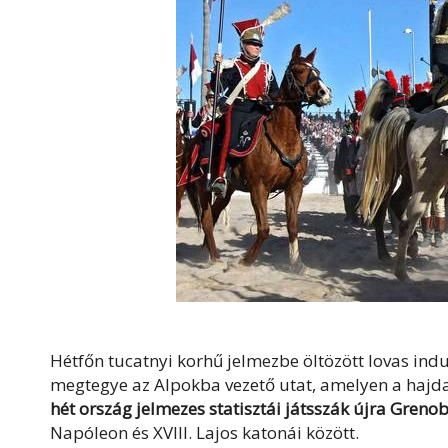
Hétfőn tucatnyi korhű jelmezbe öltözött lovas ind
megtegye az Alpokba vezető utat, amelyen a hajdan
hét ország jelmezes statisztái játsszák újra Grenob
Napóleon és XVIII. Lajos katonái között.