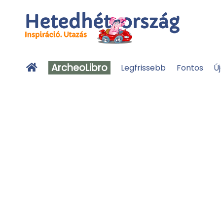
ArcheoLibro
Legfrissebb
Fontos
Ú