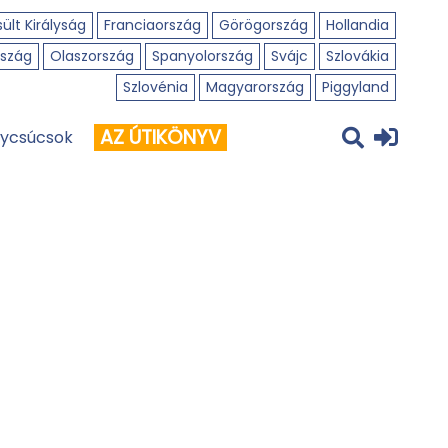
ült Királyság
Franciaország
Görögország
Hollandia
szág
Olaszország
Spanyolország
Svájc
Szlovákia
Szlovénia
Magyarország
Piggyland
AZ ÚTIKÖNYV
ycsúcsok