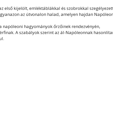
 első kijelölt, emléktáblákkal és szobrokkal szegélyezet
ugyanazon az útvonalon halad, amelyen hajdan Napóleon
rt a napóleoni hagyományok őrzőinek rendezvényén,
férfinak. A szabályok szerint az ál-Napóleonnak hasonlíta
ul.