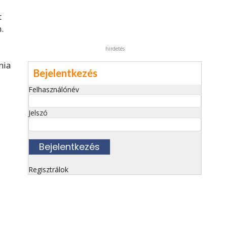
t
.
hirdetés
nia
Bejelentkezés
Felhasználónév
Jelszó
Regisztrálok