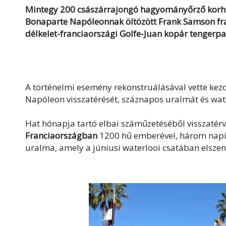
Mintegy 200 császárrajongó hagyományőrző korhű
Bonaparte Napóleonnak öltözött Frank Samson fran
délkelet-franciaországi Golfe-Juan kopár tengerpar
A történelmi esemény rekonstruálásával vette kez
Napóleon visszatérését, száznapos uralmát és water
Hat hónapja tartó elbai száműzetéséből visszatér
Franciaországban
1200 hű emberével, három napig
uralma, amely a júniusi waterlooi csatában elszenv