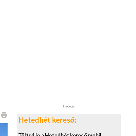
hirdetés
print
Hetedhét kereső:
Töltsd le a Hetedhét kereső mobil