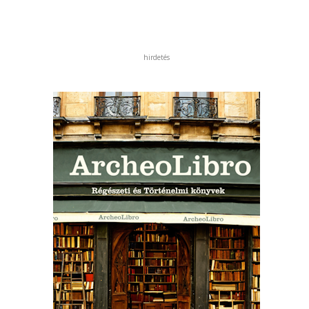
hirdetés