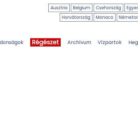
Ausztria
Belgium
Csehország
Egyes
Horvátország
Monaco
Németor
Régészet
jdonságok
Archívum
Vízpartok
Heg