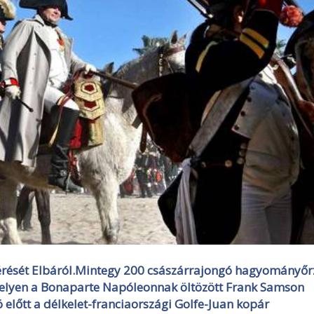
atérését Elbáról.Mintegy 200 császárrajongó hagyományőr
melyen a Bonaparte Napóleonnak öltözött Frank Samson
 előtt a délkelet-franciaországi Golfe-Juan kopár