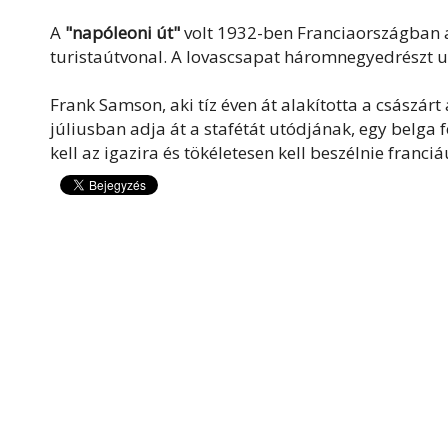
A
"napóleoni út"
volt 1932-ben Franciaországban az
turistaútvonal. A lovascsapat háromnegyedrészt 
Frank Samson, aki tíz éven át alakította a császá
júliusban adja át a stafétát utódjának, egy belga 
kell az igazira és tökéletesen kell beszélnie franciá