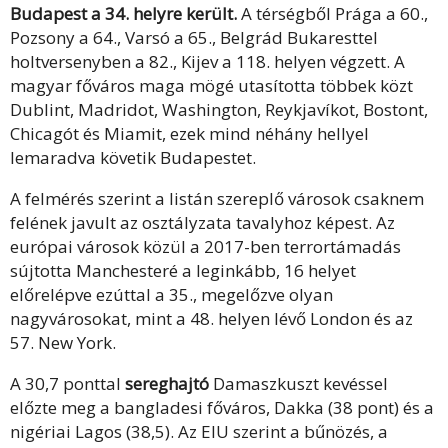
Budapest a 34. helyre került.
A térségből Prága a 60.,
Pozsony a 64., Varsó a 65., Belgrád Bukaresttel
holtversenyben a 82., Kijev a 118. helyen végzett. A
magyar főváros maga mögé utasította többek közt
Dublint, Madridot, Washington, Reykjavíkot, Bostont,
Chicagót és Miamit, ezek mind néhány hellyel
lemaradva követik Budapestet.
A felmérés szerint a listán szereplő városok csaknem
felének javult az osztályzata tavalyhoz képest. Az
európai városok közül a 2017-ben terrortámadás
sújtotta Manchesteré a leginkább, 16 helyet
előrelépve ezúttal a 35., megelőzve olyan
nagyvárosokat, mint a 48. helyen lévő London és az
57. New York.
A 30,7 ponttal
sereghajtó
Damaszkuszt kevéssel
előzte meg a bangladesi főváros, Dakka (38 pont) és a
nigériai Lagos (38,5). Az EIU szerint a bűnözés, a