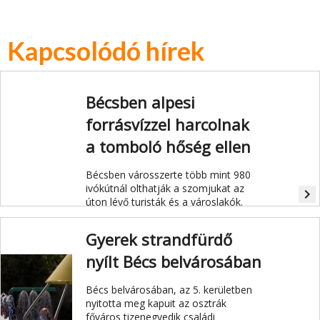
Kapcsolódó hírek
Bécsben alpesi
forrásvízzel harcolnak
a tomboló hőség ellen
Bécsben városszerte több mint 980
ivókútnál olthatják a szomjukat az
navigate_next
úton lévő turisták és a
városlakók.
Gyerek strandfürdő
nyílt Bécs belvárosában
Bécs belvárosában, az 5. kerületben
nyitotta meg kapuit az osztrák
főváros tizenegyedik családi