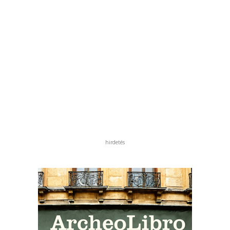
hirdetés