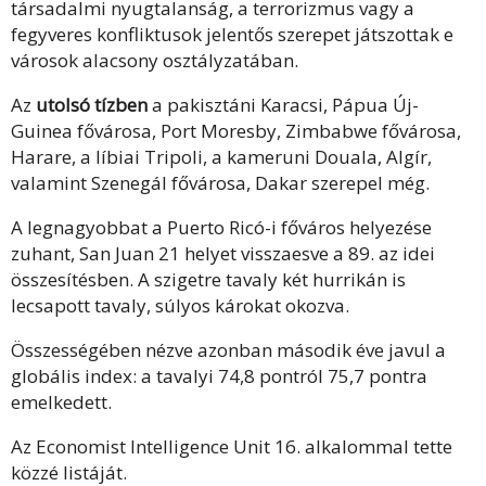
társadalmi nyugtalanság, a terrorizmus vagy a
fegyveres konfliktusok jelentős szerepet játszottak e
városok alacsony osztályzatában.
Az
utolsó tízben
a pakisztáni Karacsi, Pápua Új-
Guinea fővárosa, Port Moresby, Zimbabwe fővárosa,
Harare, a líbiai Tripoli, a kameruni Douala, Algír,
valamint Szenegál fővárosa, Dakar szerepel még.
A legnagyobbat a Puerto Ricó-i főváros helyezése
zuhant, San Juan 21 helyet visszaesve a 89. az idei
összesítésben. A szigetre tavaly két hurrikán is
lecsapott tavaly, súlyos károkat okozva.
Összességében nézve azonban második éve javul a
globális index: a tavalyi 74,8 pontról 75,7 pontra
emelkedett.
Az Economist Intelligence Unit 16. alkalommal tette
közzé listáját.