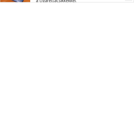
a
cigarettacsikkekkel.