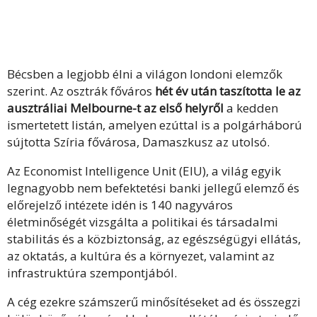
Bécsben a legjobb élni a világon londoni elemzők
szerint. Az osztrák főváros
hét év után taszította le az
ausztráliai Melbourne-t az első helyről
a kedden
ismertetett listán, amelyen ezúttal is a polgárháború
sújtotta Szíria fővárosa, Damaszkusz az utolsó.
Az Economist Intelligence Unit (EIU), a világ egyik
legnagyobb nem befektetési banki jellegű elemző és
előrejelző intézete idén is 140 nagyváros
életminőségét vizsgálta a politikai és társadalmi
stabilitás és a közbiztonság, az egészségügyi ellátás,
az oktatás, a kultúra és a környezet, valamint az
infrastruktúra szempontjából.
A cég ezekre számszerű minősítéseket ad és összegzi