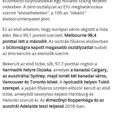
különböző súlyozásokkal egy nullától százig terjedő
indexben. A zéró osztályzat az EIU meghatározása
szerint "elviselhetetlen", a 100-as "ideális"
életkörülményeket jelöl.
Ez az első alkalom, hogy európai város végzett a lista
élén. Bécs 99,1 pontot szerzett,
Melbourne 98,4
ponttal lett a második
. Az osztrák főváros elsősorban
a
biztonságra kapott magasabb osztályzattal
tudott
az élre kerülni az elemzők szerint.
Bekerült az első tízbe, sőt, 97,7 ponttal rögtön a
harmadik helyre Oszaka
, amelyet
a kanadai Calgary,
az ausztráliai Sydney, majd ismét két kanadai város,
Vancouver és Toronto követ
. A
nyolcadik helyen Tokió
szerepel
, a japán főváros szintén először került az első
tízbe, amelyből tavalyhoz képest Hamburg és
Helsinki szorult ki. Az
élmezőnyt Koppenhága és az
ausztrál Adelaide teszi teljessé
2018-ban.