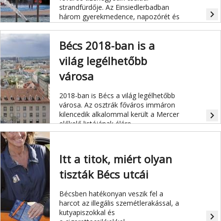
strandfürdője. Az Einsiedlerbadban
navigate_next
három gyerekmedence, napozórét és
ingyenes belépés várja a fiatal
vendégeket. Felnőttek csak gyerekek
Bécs 2018-ban is a
kísérőjeként mehetnek be.
világ legélhetőbb
városa
2018-ban is Bécs a világ legélhetőbb
városa. Az osztrák főváros immáron
kilencedik alkalommal került a Mercer
navigate_next
előkelő listájának élére.
Itt a titok, miért olyan
tiszták Bécs utcái
Bécsben hatékonyan veszik fel a
harcot
az illegális szemétlerakással, a
kutyapiszokkal és
navigate_next