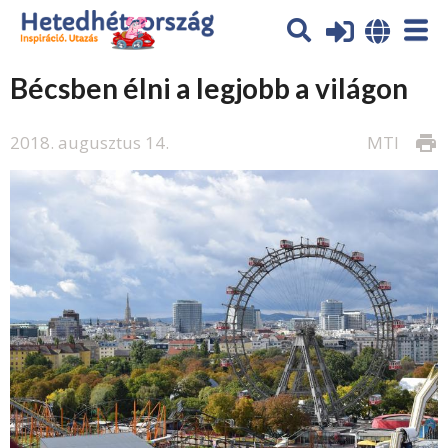
Bécsben élni a legjobb a világon
2018. augusztus 14.
MTI
print