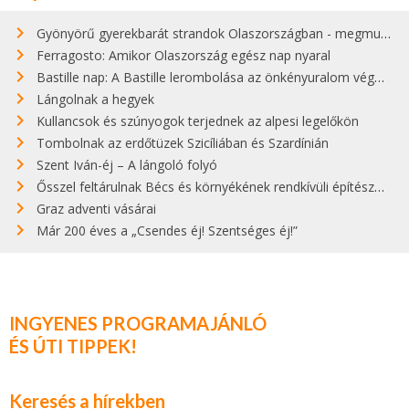
Gyönyörű gyerekbarát strandok Olaszországban - megmutatjuk a 15 legjobbat
Ferragosto: Amikor Olaszország egész nap nyaral
Bastille nap: A Bastille lerombolása az önkényuralom végét jelentette
Lángolnak a hegyek
Kullancsok és szúnyogok terjednek az alpesi legelőkön
Tombolnak az erdőtüzek Szicíliában és Szardínián
Szent Iván-éj – A lángoló folyó
Ősszel feltárulnak Bécs és környékének rendkívüli építészeti kincsei
Graz adventi vásárai
Már 200 éves a „Csendes éj! Szentséges éj!”
INGYENES PROGRAMAJÁNLÓ
ÉS ÚTI TIPPEK!
Keresés a hírekben