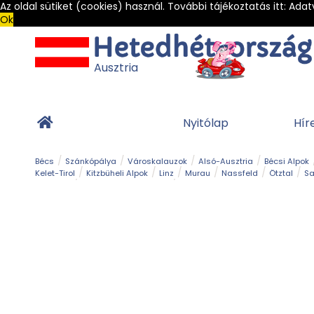
Az oldal sütiket (cookies) használ. További tájékoztatás itt:
Adat
Ok
Ausztria
Nyitólap
Hír
Bécs
Szánkópálya
Városkalauzok
Alsó-Ausztria
Bécsi Alpok
Kelet-Tirol
Kitzbüheli Alpok
Linz
Murau
Nassfeld
Ötztal
Sa
Alpesi út
Ásványok & Kristályok
Barlang
Bob
Csúszda
Esemény
Gleccser
Gyerek t
Múzeum
Óriásroller és mountaincart
Osztrák ételek
Park és kert
Túra
Vár és kastély
Világörökség
Vízesés
Zöldturista