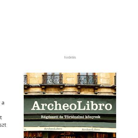
hirdetés
 a
t
szt