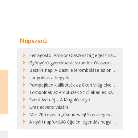
Népszerű
Ferragosto: Amikor Olaszország egész nap nyaral
Gyönyörű gyerekbarát strandok Olaszországban - megmutatjuk a 15 legjobbat
Bastille nap: A Bastille lerombolása az önkényuralom végét jelentette
Lángolnak a hegyek
Pompejiben kiállították az ókori világ elveszett híres szobrának másolatát
Tombolnak az erdőtüzek Szicíliában és Szardínián
Szent Iván-éj – A lángoló folyó
Graz adventi vásárai
Már 200 éves a „Csendes éj! Szentséges éj!”
A nyári napforduló éjjelén legendás hegyi tüzek világítják meg Zugspitzét