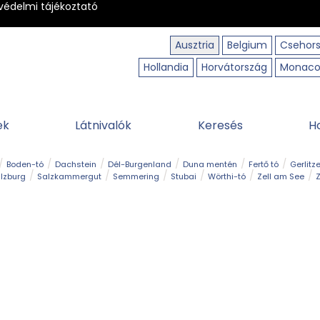
védelmi tájékoztató
Ausztria
Belgium
Csehor
Hollandia
Horvátország
Monac
ek
Látnivalók
Keresés
H
Boden-tó
Dachstein
Dél-Burgenland
Duna mentén
Fertő tó
Gerlitz
lzburg
Salzkammergut
Semmering
Stubai
Wörthi-tó
Zell am See
Z
úraút
Határélmény
Hegy és csúcs
Hegyi gyerekvilág
Húsvét
Kaland
Régiók
Sisi nyomában
Strand és fürdő
Szabadidőpark
Szurdok
T