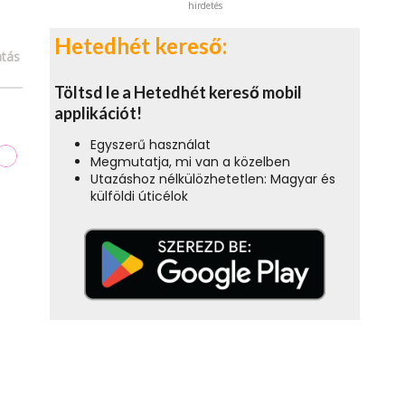
hirdetés
Hetedhét kereső:
tás
Töltsd le a Hetedhét kereső mobil
applikációt!
Egyszerű használat
Megmutatja, mi van a közelben
Utazáshoz nélkülözhetetlen: Magyar és
külföldi úticélok