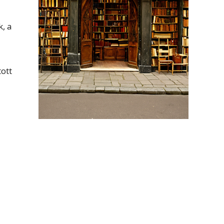
, a
ott