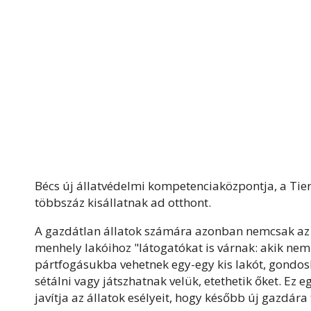
Bécs új állatvédelmi kompetenciaközpontja, a Ti
többszáz kisállatnak ad otthont.
A gazdátlan állatok számára azonban nemcsak az e
menhely lakóihoz "látogatókat is várnak: akik ne
pártfogásukba vehetnek egy-egy kis lakót, gondosk
sétálni vagy játszhatnak velük, etethetik őket. Ez 
javítja az állatok esélyeit, hogy később új gazdára 