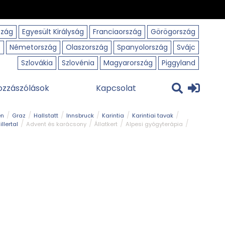
szág
Egyesült Királyság
Franciaország
Görögország
o
Németország
Olaszország
Spanyolország
Svájc
Szlovákia
Szlovénia
Magyarország
Piggyland
ozzászólások
Kapcsolat
en
Graz
Hallstatt
Innsbruck
Karintia
Karintiai tavak
illertal
Advent és karácsony
Állatkert
Alpesi gyógyterápia
park
Kerékpár
Kilátó
Korcsolyapálya
Magyar kapcsolat
avak
Tél
Téli túrázás
Templom és kolostor
Természeti park