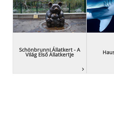
Schönbrunni Állatkert - A
Haus
Világ Első Állatkertje
navigate_next