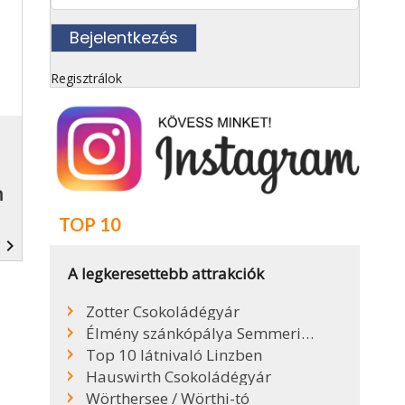
Regisztrálok
n
TOP 10
navigate_next
A legkeresettebb attrakciók
Zotter Csokoládégyár
Élmény szánkópálya Semmeringen
Top 10 látnivaló Linzben
Hauswirth Csokoládégyár
Wörthersee / Wörthi-tó