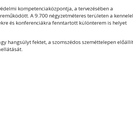
édelmi kompetenciaközpontja, a tervezésében a
zreműködött. A 9.700 négyzetméteres területen a kennelek
kre és konferenciákra fenntartott különterem is helyet
y hangsúlyt fektet, a szomszédos szeméttelepen előállít
ellátását.