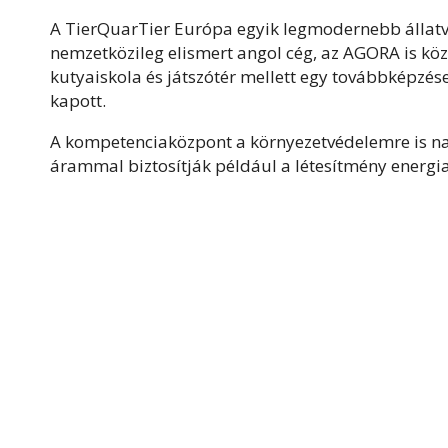
A TierQuarTier Európa egyik legmodernebb állatv
nemzetközileg elismert angol cég, az AGORA is kö
kutyaiskola és játszótér mellett egy továbbképzése
kapott.
A kompetenciaközpont a környezetvédelemre is nag
árammal biztosítják például a létesítmény energia