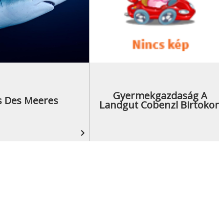
Gyermekgazdaság A
 Des Meeres
Landgut Cobenzl Birtoko
navigate_next