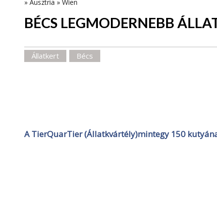
»
Ausztria
»
Wien
BÉCS LEGMODERNEBB ÁLLA
Állatkert
Bécs
A TierQuarTier (Állatkvártély)mintegy 150 kutyán