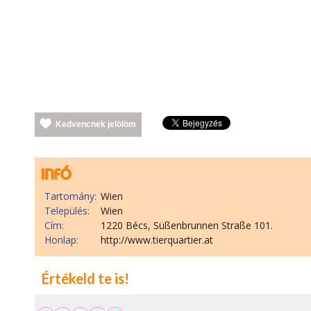
Kedvencnek jelölöm
Tartomány:
Wien
Település:
Wien
Cím:
1220 Bécs, Süßenbrunnen Straße 101.
Honlap:
http://www.tierquartier.at
Értékeld te is!