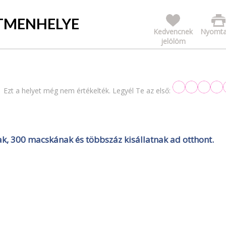
TMENHELYE
Kedvencnek
Nyomta
jelölöm
Ezt a helyet még nem értékelték. Legyél Te az első:
ak, 300 macskának és többszáz kisállatnak ad otthont.