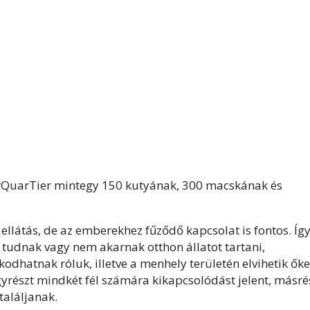
erQuarTier mintegy 150 kutyának, 300 macskának és
llátás, de az emberekhez fűződő kapcsolat is fontos. Így
m tudnak vagy nem akarnak otthon állatot tartani,
odhatnak róluk, illetve a menhely területén elvihetik őke
egyrészt mindkét fél számára kikapcsolódást jelent, másré
találjanak.