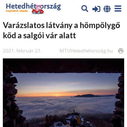
Varázslatos látvány a hömpölygő
köd a salgói vár alatt
2021. február 21.
MTI/Hetedhétország.hu
print