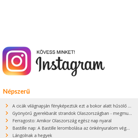
Népszerű
A cicák világnapján fényképeztük ezt a bokor alatt hűsölő cicát Kisorosziban
Gyönyörű gyerekbarát strandok Olaszországban - megmutatjuk a 15 legjobbat
Ferragosto: Amikor Olaszország egész nap nyaral
Bastille nap: A Bastille lerombolása az önkényuralom végét jelentette
Lángolnak a hegyek