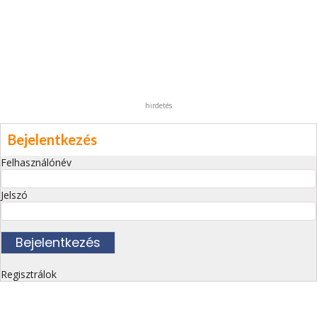
hirdetés
Bejelentkezés
Felhasználónév
Jelszó
Regisztrálok