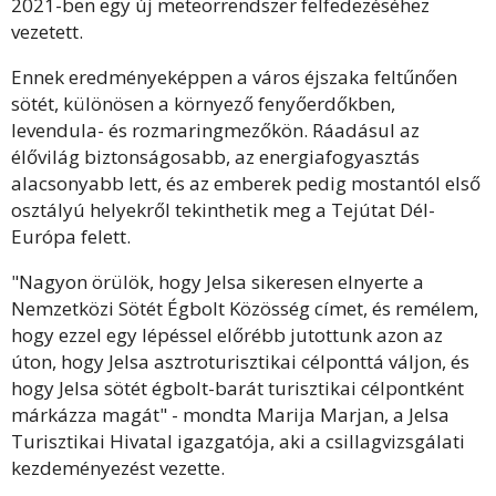
2021-ben egy új meteorrendszer felfedezéséhez
vezetett.
Ennek eredményeképpen a város éjszaka feltűnően
sötét, különösen a környező fenyőerdőkben,
levendula- és rozmaringmezőkön. Ráadásul az
élővilág biztonságosabb, az energiafogyasztás
alacsonyabb lett, és az emberek pedig mostantól első
osztályú helyekről tekinthetik meg a Tejútat Dél-
Európa felett.
"Nagyon örülök, hogy Jelsa sikeresen elnyerte a
Nemzetközi Sötét Égbolt Közösség címet, és remélem,
hogy ezzel egy lépéssel előrébb jutottunk azon az
úton, hogy Jelsa asztroturisztikai célponttá váljon, és
hogy Jelsa sötét égbolt-barát turisztikai célpontként
márkázza magát" - mondta Marija Marjan, a Jelsa
Turisztikai Hivatal igazgatója, aki a csillagvizsgálati
kezdeményezést vezette.