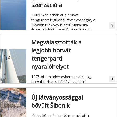
szenzációja
Július 1-én adták át a horvát
tengerpart legújabb látványosságát, a
Skywak Biokovo kilátót Makarska
navigate_next
felett. A kilátó üvegből készült és 12
méterre nyúlik ki a hegy sziklájáról,
alatta 100 méteres mélység terül el.
Megválasztották a
legjobb horvát
tengerparti
nyaralóhelyet
1975 óta minden évben teszteli egy
navigate_next
horvát turisztikai újság az adriai
tengerpart nyaralóhelyeit. Az idei
legjobbnak választott Lumbarda,
Új látványossággal
Korčula szigetén található.
bővült Šibenik
Június közepén ismét megnyitotta