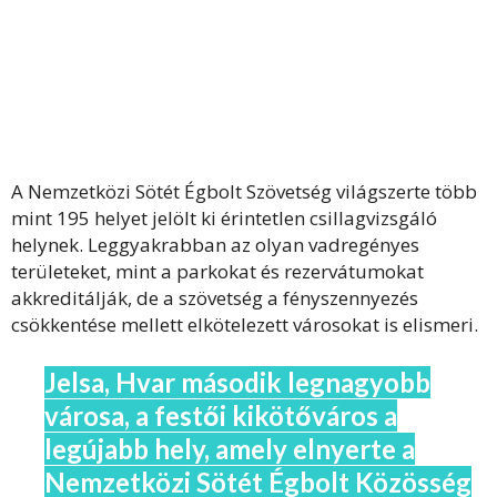
A Nemzetközi Sötét Égbolt Szövetség világszerte több
mint 195 helyet jelölt ki érintetlen csillagvizsgáló
helynek. Leggyakrabban az olyan vadregényes
területeket, mint a parkokat és rezervátumokat
akkreditálják, de a szövetség a fényszennyezés
csökkentése mellett elkötelezett városokat is elismeri.
Jelsa, Hvar második legnagyobb
városa, a festői kikötőváros a
legújabb hely, amely elnyerte a
Nemzetközi Sötét Égbolt Közösség