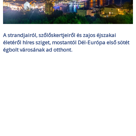
A strandjairól, szőlőskertjeiről és zajos éjszakai
életéről híres sziget, mostantól Dél-Európa első sötét
égbolt városának ad otthont.