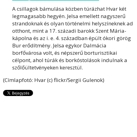
A csillagok bámulása közben túrázhat Hvar két
legmagasabb hegyén. Jelsa emellett nagyszerű
strandoknak és olyan történelmi helyszíneknek ad
otthont, mint a 17. századi barokk Szent Mária-
kápolna és az i. e. 4. században épült ókori görög
Bur erődítmény. Jelsa egykor Dalmácia
borfővárosa volt, és népszerű borturisztikai
célpont, ahol túrák és borkóstolások indulnak a
szőlőültetvényeken keresztül.
(Címlapfotó: Hvar (c) flickr/Sergii Gulenok)