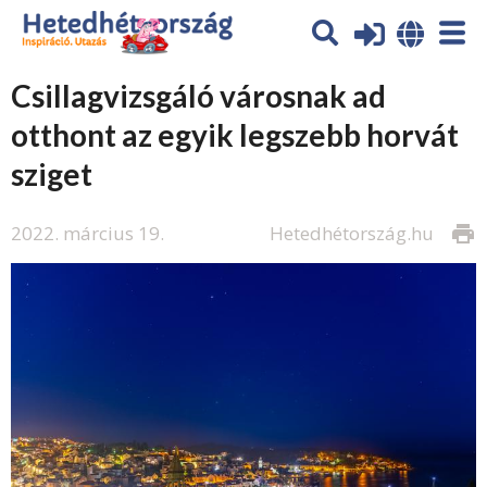
Csillagvizsgáló városnak ad
otthont az egyik legszebb horvát
sziget
2022. március 19.
Hetedhétország.hu
print