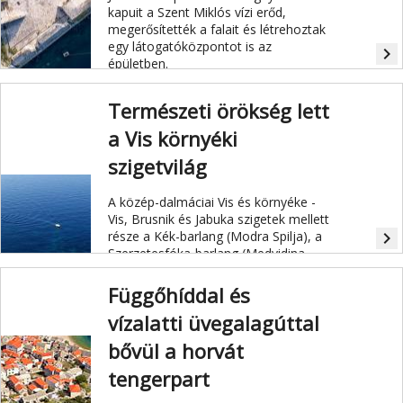
kapuit a Szent Miklós vízi erőd,
megerősítették a falait és létrehoztak
egy látogatóközpontot is az
navigate_next
épületben.
Természeti örökség lett
a Vis környéki
szigetvilág
A közép-dalmáciai Vis és környéke -
Vis, Brusnik és Jabuka szigetek mellett
része a Kék-barlang (Modra Spilja), a
navigate_next
Szerzetesfóka-barlang (Medvidina
Spilja), Ravnik-sziget és annak
barlangja, a Zöld-barlang, valamint a
Függőhíddal és
Stiniva-öböl - idén elnyerte az
vízalatti üvegalagúttal
UNESCO-tól a globális geopark
minősítést.
bővül a horvát
tengerpart