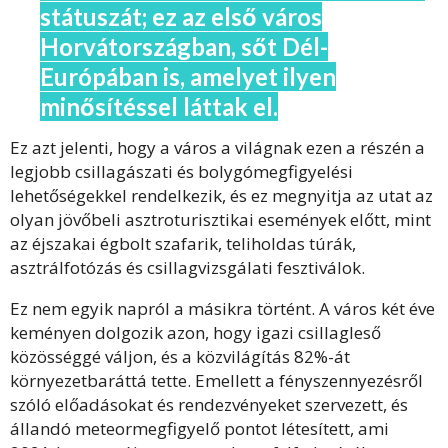
státuszát; ez az első város
Horvátországban, sőt Dél-
Európában is, amelyet ilyen
minősítéssel láttak el.
Ez azt jelenti, hogy a város a világnak ezen a részén a
legjobb csillagászati és bolygómegfigyelési
lehetőségekkel rendelkezik, és ez megnyitja az utat az
olyan jövőbeli asztroturisztikai események előtt, mint
az éjszakai égbolt szafarik, teliholdas túrák,
asztrálfotózás és csillagvizsgálati fesztiválok.
Ez nem egyik napról a másikra történt. A város két éve
keményen dolgozik azon, hogy igazi csillagleső
közösséggé váljon, és a közvilágítás 82%-át
környezetbaráttá tette. Emellett a fényszennyezésről
szóló előadásokat és rendezvényeket szervezett, és
állandó meteormegfigyelő pontot létesített, ami