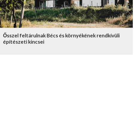
Ősszel feltárulnak Bécs és környékének rendkívüli
építészeti kincsei