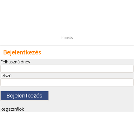
hirdetés
Bejelentkezés
Felhasználónév
Jelszó
Regisztrálok