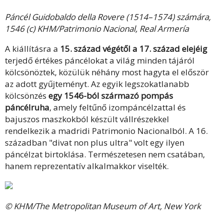
Páncél Guidobaldo della Rovere (1514–1574) számára,
1546 (c) KHM/Patrimonio Nacional, Real Armería
A kiállításra a
15. század végétől a 17. század elejéig
terjedő értékes páncélokat a világ minden tájáról
kölcsönöztek, közülük néhány most hagyta el először
az adott gyűjteményt. Az egyik legszokatlanabb
kölcsönzés
egy 1546-ból származó pompás
páncélruha
, amely feltűnő izompáncélzattal és
bajuszos maszkokból készült vállrészekkel
rendelkezik a madridi Patrimonio Nacionalból. A 16.
században "divat non plus ultra" volt egy ilyen
páncélzat birtoklása. Természetesen nem csatában,
hanem reprezentatív alkalmakkor viselték.
© KHM/The Metropolitan Museum of Art, New York