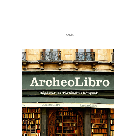
hirdetés