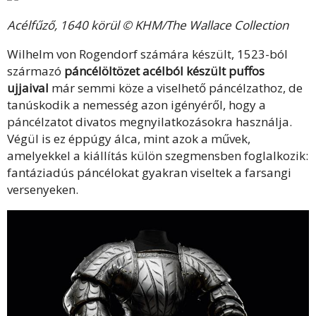
Acélfűző, 1640 körül © KHM/The Wallace Collection
Wilhelm von Rogendorf számára készült, 1523-ból
származó
páncélöltözet acélból készült puffos
ujjaival
már semmi köze a viselhető páncélzathoz, de
tanúskodik a nemesség azon igényéről, hogy a
páncélzatot divatos megnyilatkozásokra használja.
Végül is ez éppúgy álca, mint azok a művek,
amelyekkel a kiállítás külön szegmensben foglalkozik:
fantáziadús páncélokat gyakran viseltek a farsangi
versenyeken.