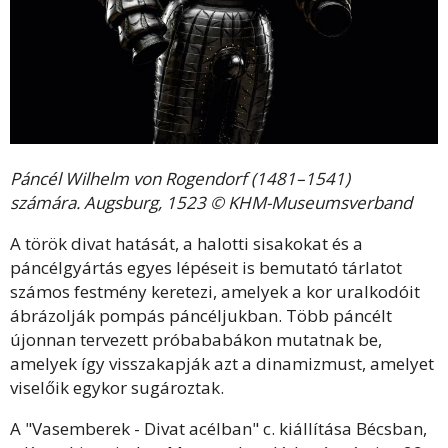
Páncél Wilhelm von Rogendorf (1481–1541)
számára. Augsburg, 1523 © KHM-Museumsverband
A török divat hatását, a halotti sisakokat és a
páncélgyártás egyes lépéseit is bemutató tárlatot
számos festmény keretezi, amelyek a kor uralkodóit
ábrázolják pompás páncéljukban. Több páncélt
újonnan tervezett próbababákon mutatnak be,
amelyek így visszakapják azt a dinamizmust, amelyet
viselőik egykor sugároztak.
A "Vasemberek - Divat acélban" c. kiállítása Bécsban,