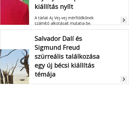
kiállítás nyílt
A tárlat Aj Vej-vej mérföldkőnek
navigate_next
számító alkotásait mutatja be.
Salvador Dalí és
Sigmund Freud
szürreális találkozása
egy új bécsi kiállítás
témája
navigate_next
Salvador Dalí és Sigmund Freud. A
Belvedere kiállítása egy bonyolult
kapcsolat és egy művészi
megszállottság kérdését járja körül.