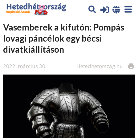
Vasemberek a kifutón: Pompás
lovagi páncélok egy bécsi
divatkiállításon
2022. március 30.
Hetedhétország.hu
print