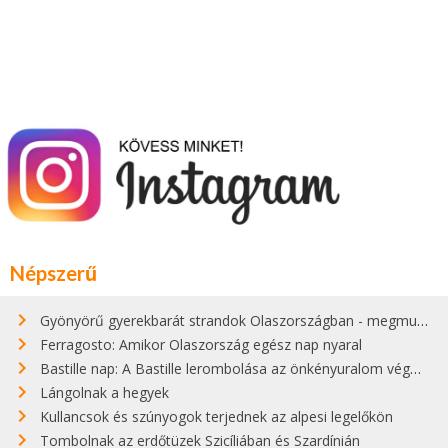
Népszerű
Gyönyörű gyerekbarát strandok Olaszországban - megmutatjuk a 15 legjobbat
Ferragosto: Amikor Olaszország egész nap nyaral
Bastille nap: A Bastille lerombolása az önkényuralom végét jelentette
Lángolnak a hegyek
Kullancsok és szúnyogok terjednek az alpesi legelőkön
Tombolnak az erdőtüzek Szicíliában és Szardínián