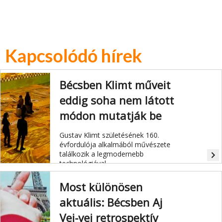
Kapcsolódó hírek
Bécsben Klimt műveit
eddig soha nem látott
módon mutatják be
Gustav Klimt születésének 160.
évfordulója alkalmából művészete
találkozik a legmodernebb
navigate_next
technológiával.
Most különösen
aktuális: Bécsben Aj
Vej-vej retrospektív