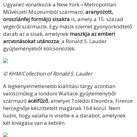
Ugyanez vonatkozik a New York-i Metropolitan
Művészeti Múzeumból származó,
aranyozott,
oroszlánfej formájú sisakra
is, amely a 15. század
végéről származik. Egy másik szemet gyönyörködtető
darab az a sisak, amelynek
maszkja az emberi
arcvonásokat utánozza
; a Ronald S. Lauder
gyűjteményéből kölcsönözték.
© KHM/Collection of Ronald S. Lauder
A legkényelmetlenebb kiállítási tárgy azonban
valószínűleg a londoni Wallace-gyűjteményből
származó
acélfűző
, amelyet Toledói Eleonóra, Firenze
hercegnője készíttetett magának 164 körül. Nem
tudni, hogy valaha is viselte-e a darabot, amelynek
két kivágása van a keblén.