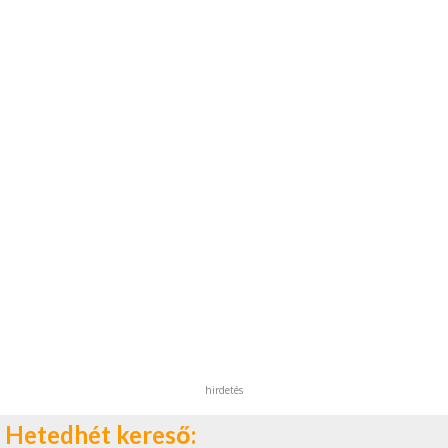
hirdetés
Hetedhét kereső: