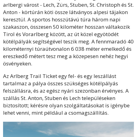
arlbergi várost - Lech, Zürs, Stuben, St. Christoph és St.
Anton - körtúrán köti össze látványos alpesi tájakon
keresztül. A sportos hosszútávú túra három napi
szakaszon, összesen 50 kilométer hosszan váltakozik
Tirol és Vorarlberg között, az út közel egyötödét
kötélpályák segítségével teszik meg. A fennmaradó 40
kilométernyi túraútvonalon 6 038 méter emelkedő és
ereszkedő métert tesz meg a közepesen nehéz hegyi
ösvényeken.
Az Arlberg Trail Ticket egy fel- és egy leszállást
tartalmaz a pálya összes szükséges kötélpályás
felszállásra, és az egész nyári szezonban érvényes. A
szállás St. Anton, Stuben és Lech településeken
biztosított; kérésre olyan szolgáltatásokat is igénybe
lehet venni, mint például a csomagszállítás.