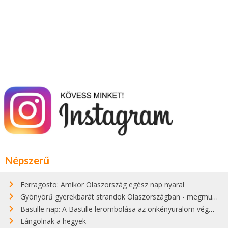
Népszerű
Ferragosto: Amikor Olaszország egész nap nyaral
Gyönyörű gyerekbarát strandok Olaszországban - megmutatjuk a 15 legjobbat
Bastille nap: A Bastille lerombolása az önkényuralom végét jelentette
Lángolnak a hegyek