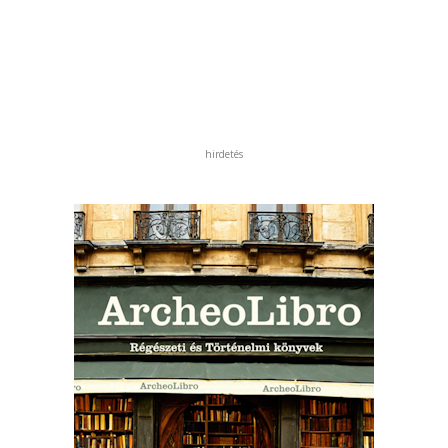
hirdetés