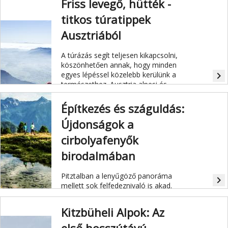
Friss levegő, hütték -
titkos túratippek
Ausztriából
A túrázás segít teljesen kikapcsolni,
köszönhetően annak, hogy minden
egyes lépéssel közelebb kerülünk a
navigate_next
természethez. Ausztria alpesi és
távtúraútvonalai a természetbarátok
mellett az ínyenceknek is számtalan
Építkezés és száguldás:
meglepetést tartogatnak.
Újdonságok a
cirbolyafenyők
birodalmában
Pitztalban a lenyűgöző panoráma
navigate_next
mellett sok felfedeznivaló is akad.
Kitzbüheli Alpok: Az