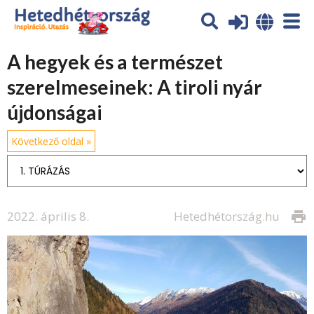
A hegyek és a természet
szerelmeseinek: A tiroli nyár
újdonságai
Következő oldal »
2022. április 8.
Hetedhétország.hu
print