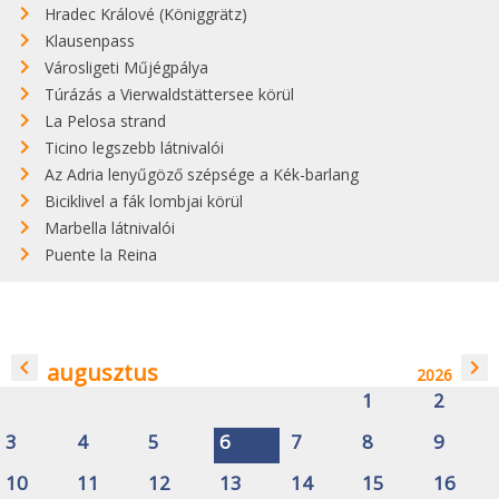
Hradec Králové (Königgrätz)
Klausenpass
Városligeti Műjégpálya
Túrázás a Vierwaldstättersee körül
La Pelosa strand
Ticino legszebb látnivalói
Az Adria lenyűgöző szépsége a Kék-barlang
Biciklivel a fák lombjai körül
Marbella látnivalói
Puente la Reina
navigate_before
navigate_next
augusztus
2026
1
2
3
4
5
6
7
8
9
10
11
12
13
14
15
16