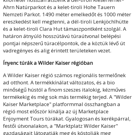
Ahrn Natúrparkot és a kelet-tiroli Hohe Tauern
Nemzeti Parkot. 1490 méter emelkedőt és 1000 méter
ereszkedést kell megtenni, a dél-tiroli Lenkjöchlhütte
és a kelet-tiroli Clara Hut támaszpontként szolgál. A
határon átnyúló hosszútávú túraútvonal belépési
pontjai népszerű túracélpontok, de a köztük lévő út
vadregényes és alig érintett területeken vezet.
Ínyenc túrák a Wilder Kaiser régióban
A Wilder Kaiser régió számos regionális termelőnek
ad otthont. A termékkínálat változatos, és a bio
minőségű hústól a finom szeszes italokig, kézműves
termékekig és még sok más termékig terjed. A "Wilder
Kaiser Marketplace" platformmal összhangban a
régió most először kínálja az új Marketplace
Enjoyment Tours túrákat. Gyalogosan és kerékpárral,
festői útvonalakon, a "Marktplatz Wilder Kaiser"
gazdaságait látogatják meg és kóstolják meg