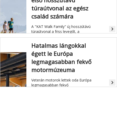
első hosszútávú
túraútvonal az egész
család számára
A "KAT Walk Family" új hosszútávú
navigate_next
túraútvonal a friss levegőt, a
testmozgást és a szórakoztató
élményeket ötvözi a szabadban.
Hatalmas lángokkal
égett le Európa
legmagasabban fekvő
motormúzeuma
Veterán motorok lettek oda Európa
navigate_next
legmagasabban fekvő
motormúzeumában, az ötztali
Hochgurglban hétfő reggel
keletkezett tűzben.