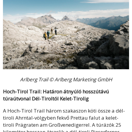
Arlberg Trail © Arlberg Marketing GmbH
Hoch-Tirol Trail: Határon átnyúló hosszútávú
túraútvonal Dél-Tiroltól Kelet-Tirolig
A Hoch-Tirol Trail három szakaszon köti össze a dél-
tiroli Ahrntal-völgyben fekvő Prettau falut a kelet-
tiroli Prägraten am Großvenedigerrel. A túrázók 25
kilométer hosszan átszelik a dél-tiroli Rieserferner-