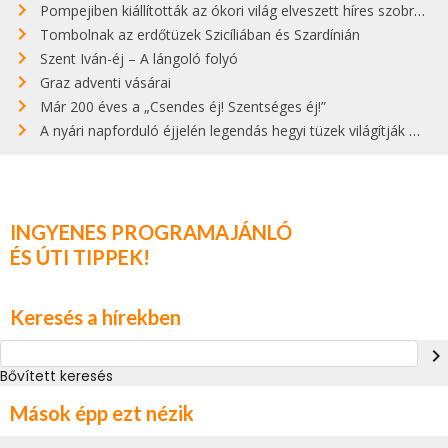
Pompejiben kiállították az ókori világ elveszett híres szobrának másolatát
Tombolnak az erdőtüzek Szicíliában és Szardínián
Szent Iván-éj – A lángoló folyó
Graz adventi vásárai
Már 200 éves a „Csendes éj! Szentséges éj!”
A nyári napforduló éjjelén legendás hegyi tüzek világítják meg Zugspitzét
INGYENES PROGRAMAJÁNLÓ
ÉS ÚTI TIPPEK!
Keresés a hírekben
navigate_next
Bővített keresés
Mások épp ezt nézik