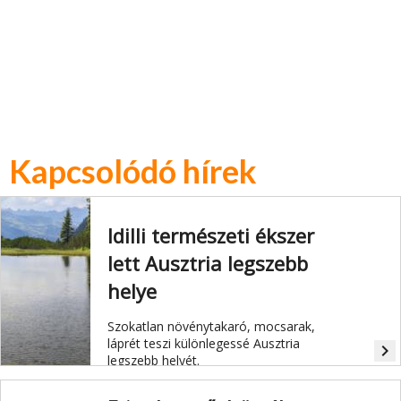
Kapcsolódó hírek
Idilli természeti ékszer
lett Ausztria legszebb
helye
Szokatlan növénytakaró, mocsarak,
láprét teszi különlegessé Ausztria
navigate_next
legszebb helyét.