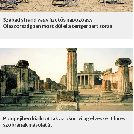
Szabad strand vagy fizetős napozóágy –
Olaszországban most dől el a tengerpart sorsa
Pompejiben kiállították az ókori világ elveszett híres
szobrának másolatát