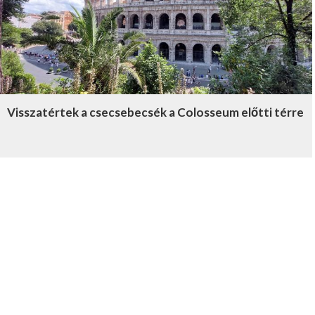
Visszatértek a csecsebecsék a Colosseum előtti térre