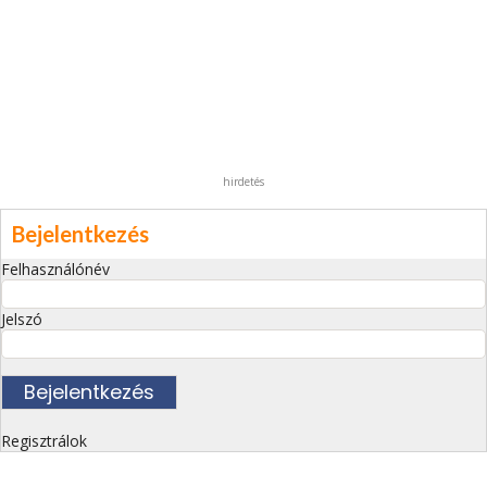
hirdetés
Bejelentkezés
Felhasználónév
Jelszó
Regisztrálok