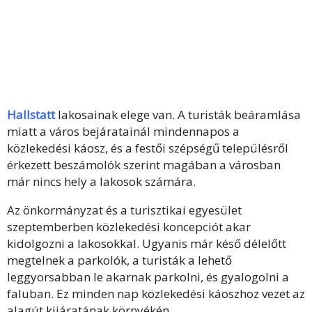
Hallstatt
lakosainak elege van. A turisták beáramlása
miatt a város bejáratainál mindennapos a
közlekedési káosz, és a festői szépségű településről
érkezett beszámolók szerint magában a városban
már nincs hely a lakosok számára.
Az önkormányzat és a turisztikai egyesület
szeptemberben közlekedési koncepciót akar
kidolgozni a lakosokkal. Ugyanis már késő délelőtt
megtelnek a parkolók, a turisták a lehető
leggyorsabban le akarnak parkolni, és gyalogolni a
faluban. Ez minden nap közlekedési káoszhoz vezet az
alagút kijáratának környékén.