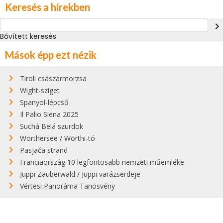
Keresés a hírekben
navigate_next
Bővített keresés
Mások épp ezt nézik
Tiroli császármorzsa
Wight-sziget
Spanyol-lépcső
Il Palio Siena 2025
Suchá Belá szurdok
Wörthersee / Wörthi-tó
Pasjača strand
Franciaország 10 legfontosabb nemzeti műemléke
Juppi Zauberwald / Juppi varázserdeje
Vértesi Panoráma Tanösvény