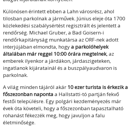
Különösen érintett ebben a Lahn városrész, ahol
tilosban parkolnak a járművek. Június eleje óta 1700
közlekedési szabálysértést regisztrált és jelentett a
rendőrség. Michael Gruber, a Bad Goisern-i
rendőrkapitányság munkatársa az ORF-nek adott
interjújában elmondta, hogy
a parkolóhelyek
általában már reggel 10:00 órára megtelnek
, az
emberek ilyenkor a járdákon, járdaszigeteken,
ingatlanok kijáratainál és a buszpályaudvaron is
parkolnak.
A világ minden tájáról akár
10 ezer turista is érkezik a
főszezonban naponta
a Hallstatti-tó partján fekvő
festői településre. Egy polgári kezdeményezés már
évek óta követeli, hogy a főszezonban tapasztalható
rohanást fékezzék meg, hogy javuljon a falu
életminősége.