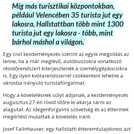
Míg más turisztikai központokban,
például Velencében 35 turista jut egy
lakosra, Hallstattban több mint 1300
turista jut egy lakosra - több, mint
bárhol máshol a világon.
Egy civil kezdeményezés szerint az egyik megoldás az
lenne, ha a már meglévő, autóbuszokra vonatkozó
résidőrendszert kiterjesztenék a személygépkocsikra
is. Egy ilyen kvótarendszerrel csökkenteni lehetne a
városba irányuló turistaforgalmat.
Hogy a követelésnek súlyt adjanak, a kezdeményezés
augusztus 27-én rövid időre le akarja zárni az
alagutat. Az idegenforgalmi szövetség és az éttermek
megértést mutattak a követelés iránt.
Josef Fallnhauser, egy hallstatti étteremtulajdonos azt