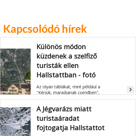
Kapcsolódó hírek
Különös módon
küzdenek a szelfiző
turisták ellen
Hallstattban - fotó
Az olyan táblákat, mint például a
navigate_next
"Kérjük, maradjanak csendben",
eddig figyelmen kívül hagyták a
turisták.
A Jégvarázs miatt
turistaáradat
fojtogatja Hallstattot