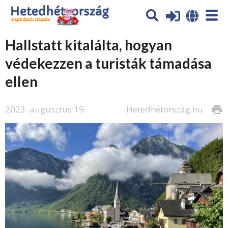
Hallstatt kitalálta, hogyan
védekezzen a turisták támadása
ellen
2023. augusztus 19.
Hetedhétország.hu
print