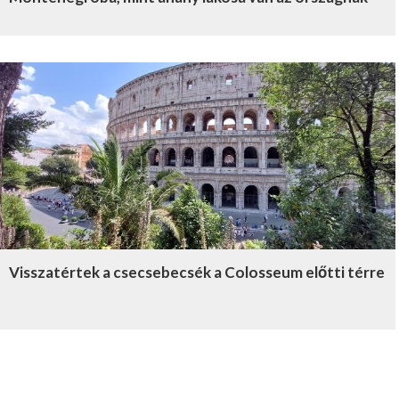
Visszatértek a csecsebecsék a Colosseum előtti térre