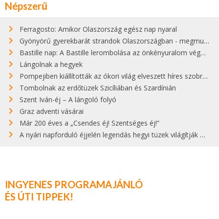
Népszerű
Ferragosto: Amikor Olaszország egész nap nyaral
Gyönyörű gyerekbarát strandok Olaszországban - megmutatjuk a 15 legjobbat
Bastille nap: A Bastille lerombolása az önkényuralom végét jelentette
Lángolnak a hegyek
Pompejiben kiállították az ókori világ elveszett híres szobrának másolatát
Tombolnak az erdőtüzek Szicíliában és Szardínián
Szent Iván-éj – A lángoló folyó
Graz adventi vásárai
Már 200 éves a „Csendes éj! Szentséges éj!”
A nyári napforduló éjjelén legendás hegyi tüzek világítják meg Zugspitzét
INGYENES PROGRAMAJÁNLÓ
ÉS ÚTI TIPPEK!