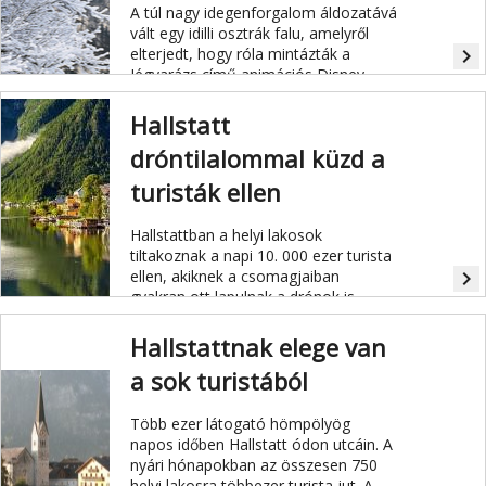
A túl nagy idegenforgalom áldozatává
vált egy idilli osztrák falu, amelyről
elterjedt, hogy róla mintázták a
navigate_next
Jégvarázs című animációs Disney-
kasszasiker királyságát, Arendellét.
Hallstatt
dróntilalommal küzd a
turisták ellen
Hallstattban a helyi lakosok
tiltakoznak a napi 10. 000 ezer turista
ellen, akiknek a csomagjaiban
navigate_next
gyakran ott lapulnak a drónok is.
Hallstattnak elege van
a sok turistából
Több ezer látogató hömpölyög
napos időben Hallstatt ódon utcáin. A
nyári hónapokban az összesen 750
helyi lakosra többezer turista jut. A