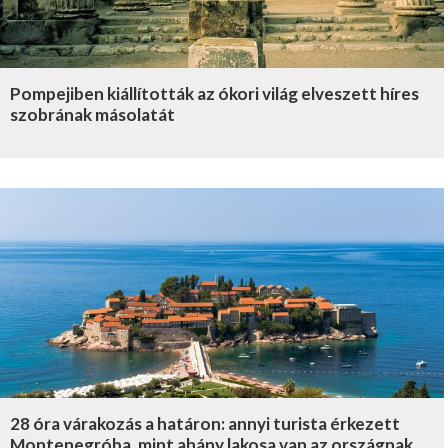
Pompejiben kiállították az ókori világ elveszett híres
szobrának másolatát
28 óra várakozás a határon: annyi turista érkezett
Montenegróba, mint ahány lakosa van az országnak