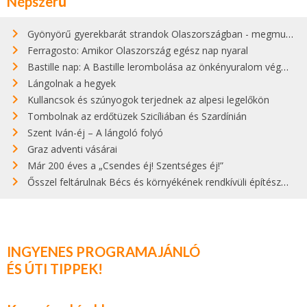
Népszerű
Gyönyörű gyerekbarát strandok Olaszországban - megmutatjuk a 15 legjobbat
Ferragosto: Amikor Olaszország egész nap nyaral
Bastille nap: A Bastille lerombolása az önkényuralom végét jelentette
Lángolnak a hegyek
Kullancsok és szúnyogok terjednek az alpesi legelőkön
Tombolnak az erdőtüzek Szicíliában és Szardínián
Szent Iván-éj – A lángoló folyó
Graz adventi vásárai
Már 200 éves a „Csendes éj! Szentséges éj!”
Ősszel feltárulnak Bécs és környékének rendkívüli építészeti kincsei
INGYENES PROGRAMAJÁNLÓ
ÉS ÚTI TIPPEK!