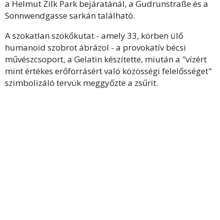
a Helmut Zilk Park bejáratánál, a Gudrunstraße és a
Sonnwendgasse sarkán található.
A szokatlan szökőkutat - amely 33, körben ülő
humanoid szobrot ábrázol - a provokatív bécsi
művészcsoport, a Gelatin készítette, miután a "vízért
mint értékes erőforrásért való közösségi felelősséget"
szimbolizáló tervük meggyőzte a zsűrit.