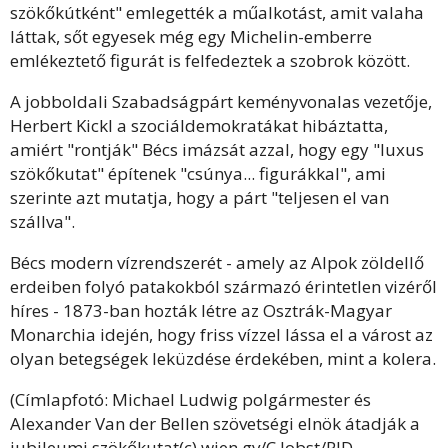
szökőkútként" emlegették a műalkotást, amit valaha
láttak, sőt egyesek még egy Michelin-emberre
emlékeztető figurát is felfedeztek a szobrok között.
A jobboldali Szabadságpárt keményvonalas vezetője,
Herbert Kickl a szociáldemokratákat hibáztatta,
amiért "rontják" Bécs imázsát azzal, hogy egy "luxus
szökőkutat" építenek "csúnya... figurákkal", ami
szerinte azt mutatja, hogy a párt "teljesen el van
szállva".
Bécs modern vízrendszerét - amely az Alpok zöldellő
erdeiben folyó patakokból származó érintetlen vizéről
híres - 1873-ban hozták létre az Osztrák-Magyar
Monarchia idején, hogy friss vízzel lássa el a várost az
olyan betegségek leküzdése érdekében, mint a kolera.
(Címlapfotó: Michael Ludwig polgármester és
Alexander Van der Bellen szövetségi elnök átadják a
jubileumi szökőkutat(c) wien.gv/C.Jobst/PID