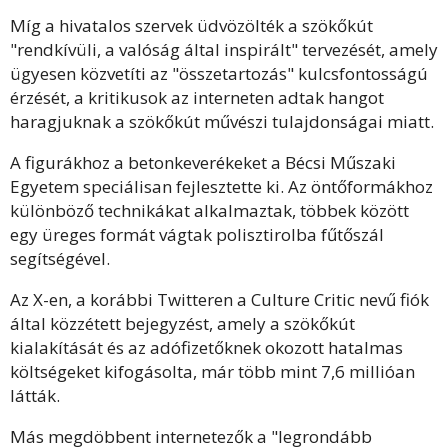
Míg a hivatalos szervek üdvözölték a szökőkút
"rendkívüli, a valóság által inspirált" tervezését, amely
ügyesen közvetíti az "összetartozás" kulcsfontosságú
érzését, a kritikusok az interneten adtak hangot
haragjuknak a szökőkút művészi tulajdonságai miatt.
A figurákhoz a betonkeverékeket a Bécsi Műszaki
Egyetem speciálisan fejlesztette ki. Az öntőformákhoz
különböző technikákat alkalmaztak, többek között
egy üreges formát vágtak polisztirolba fűtőszál
segítségével.
Az X-en, a korábbi Twitteren a Culture Critic nevű fiók
által közzétett bejegyzést, amely a szökőkút
kialakítását és az adófizetőknek okozott hatalmas
költségeket kifogásolta, már több mint 7,6 millióan
látták.
Más megdöbbent internetezők a "legrondább