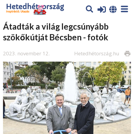
Átadták a világ legcsúnyább
szökőkútját Bécsben - fotók
2023. november 12.
Hetedhétország.hu
print