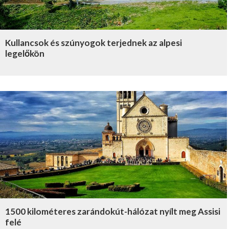
Kullancsok és szúnyogok terjednek az alpesi
legelőkön
1500 kilométeres zarándokút-hálózat nyílt meg Assisi
felé