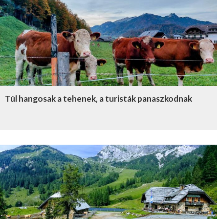
Túl hangosak a tehenek, a turisták panaszkodnak