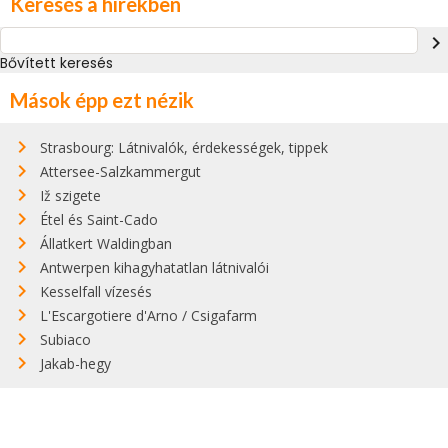
Keresés a hírekben
navigate_next
Bővített keresés
Mások épp ezt nézik
Strasbourg: Látnivalók, érdekességek, tippek
Attersee-Salzkammergut
Iž szigete
Étel és Saint-Cado
Állatkert Waldingban
Antwerpen kihagyhatatlan látnivalói
Kesselfall vízesés
L'Escargotiere d'Arno / Csigafarm
Subiaco
Jakab-hegy