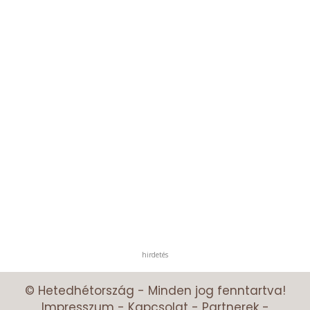
hirdetés
© Hetedhétország - Minden jog fenntartva!
Impresszum
-
Kapcsolat
-
Partnerek
-