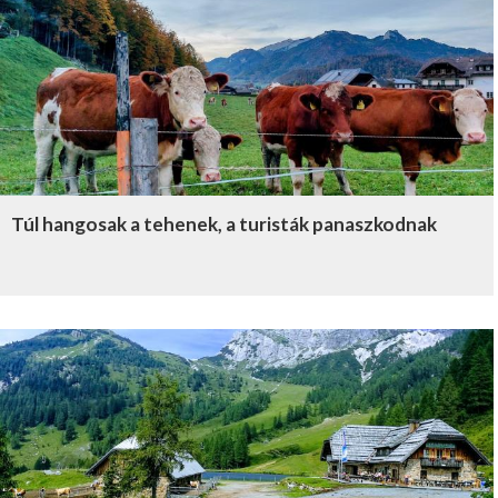
Túl hangosak a tehenek, a turisták panaszkodnak