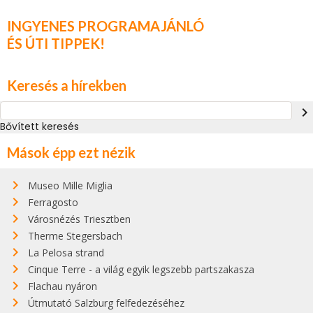
INGYENES PROGRAMAJÁNLÓ
ÉS ÚTI TIPPEK!
Keresés a hírekben
navigate_next
Bővített keresés
Mások épp ezt nézik
Museo Mille Miglia
Ferragosto
Városnézés Triesztben
Therme Stegersbach
La Pelosa strand
Cinque Terre - a világ egyik legszebb partszakasza
Flachau nyáron
Útmutató Salzburg felfedezéséhez