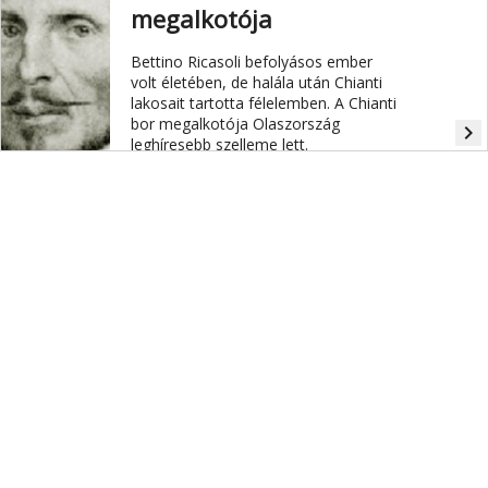
megalkotója
Bettino Ricasoli befolyásos ember
volt életében, de halála után Chianti
lakosait tartotta félelemben. A Chianti
bor megalkotója Olaszország
navigate_next
leghíresebb szelleme lett.