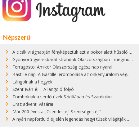
Népszerű
A cicák világnapján fényképeztük ezt a bokor alatt hűsölő cicát Kisorosziban
Gyönyörű gyerekbarát strandok Olaszországban - megmutatjuk a 15 legjobbat
Ferragosto: Amikor Olaszország egész nap nyaral
Bastille nap: A Bastille lerombolása az önkényuralom végét jelentette
Lángolnak a hegyek
Szent Iván-éj – A lángoló folyó
Tombolnak az erdőtüzek Szicíliában és Szardínián
Graz adventi vásárai
Már 200 éves a „Csendes éj! Szentséges éj!”
A nyári napforduló éjjelén legendás hegyi tüzek világítják meg Zugspitzét