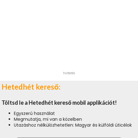
hirdetés
Hetedhét kereső:
Töltsd le a Hetedhét kereső mobil applikációt!
Egyszerű használat
Megmutatja, mi van a közelben
Utazáshoz nélkülözhetetlen: Magyar és külföldi úticélok