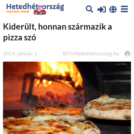
Kiderült, honnan származik a
pizza szó
2024. január 2.
MTI/Hetedhétország.hu
print