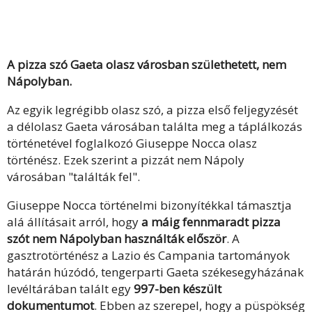
A pizza szó Gaeta olasz városban születhetett, nem
Nápolyban.
Az egyik legrégibb olasz szó, a pizza első feljegyzését
a délolasz Gaeta városában találta meg a táplálkozás
történetével foglalkozó Giuseppe Nocca olasz
történész. Ezek szerint a pizzát nem Nápoly
városában "találták fel".
Giuseppe Nocca történelmi bizonyítékkal támasztja
alá állításait arról, hogy
a máig fennmaradt pizza
szót nem Nápolyban használták először
. A
gasztrotörténész a Lazio és Campania tartományok
határán húzódó, tengerparti Gaeta székesegyházának
levéltárában talált egy
997-ben készült
dokumentumot
. Ebben az szerepel, hogy a püspökség