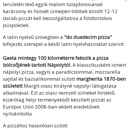
területén lévő egyik malom tulajdonosának
karácsony és húsvét ünnepén többek között 12-12
darab pizzát kell beszolgáltatnia a földbirtokos
püspöknek.
A latin nyelvű szövegben a
"do duedecim pizza"
kifejezés szerepel a késői latin nyelvhasználat szerint.
Gaeta mintegy 100 kilométerre fekszik a pizza
bölcsőjének tartott Nápolytól.
A klasszikusként ismert
nápolyi pizza, vagyis a paradicsommal, mozzarella
sajttal és bazsalikommal sütött
margherita 1870-ben
született
Margit olasz királyné nápolyi látogatása
alkalmával. Ezt az olasz nemzeti színeket hirdető,
kizárólag helyi terményekből készített pizzát az
Európai Unió 2008-ban védett eredetűnek
nyilvánította.
A pizzához hasonlóan sütött