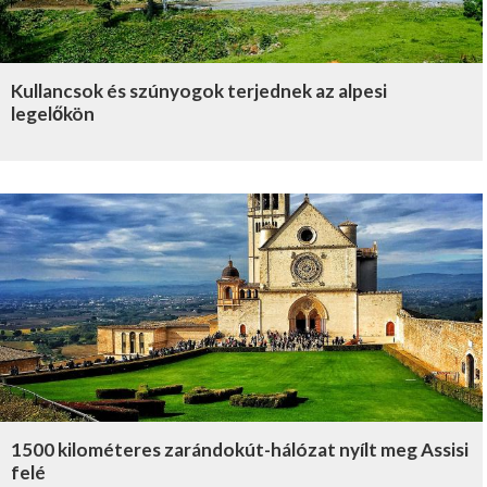
Kullancsok és szúnyogok terjednek az alpesi
legelőkön
1500 kilométeres zarándokút-hálózat nyílt meg Assisi
felé