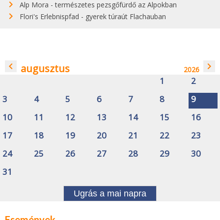
Alp Mora - természetes pezsgőfürdő az Alpokban
Flori's Erlebnispfad - gyerek túraút Flachauban
navigate_before
navigate_next
augusztus
2026
1
2
3
4
5
6
7
8
9
10
11
12
13
14
15
16
17
18
19
20
21
22
23
24
25
26
27
28
29
30
31
Ugrás a mai napra
Események