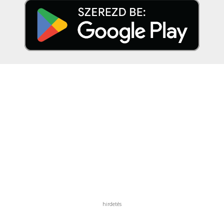
hirdetés