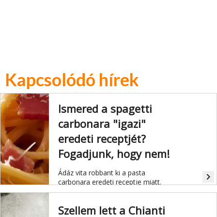
Kapcsolódó hírek
Ismered a spagetti
carbonara "igazi"
eredeti receptjét?
Fogadjunk, hogy nem!
Ádáz vita robbant ki a pasta
navigate_next
carbonara eredeti receptje miatt.
Szellem lett a Chianti