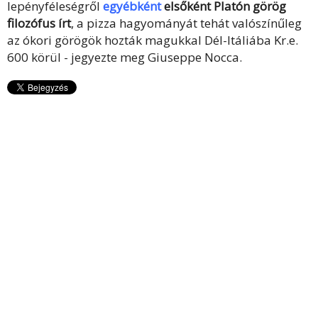
lepényféleségről
egyébként
elsőként Platón görög
filozófus írt
, a pizza hagyományát tehát valószínűleg
az ókori görögök hozták magukkal Dél-Itáliába Kr.e.
600 körül - jegyezte meg Giuseppe Nocca.