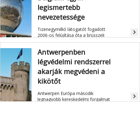
legismertebb
nevezetessége
Tizenegymillió látogatót fogadott
navigate_next
2006-os felújítása óta a brüsszeli
Atomium.
Antwerpenben
légvédelmi rendszerrel
akarják megvédeni a
kikötőt
Antwerpen Európa második
navigate_next
legnagyobb kereskedelmi forgalmat
bonyolító kikötője.