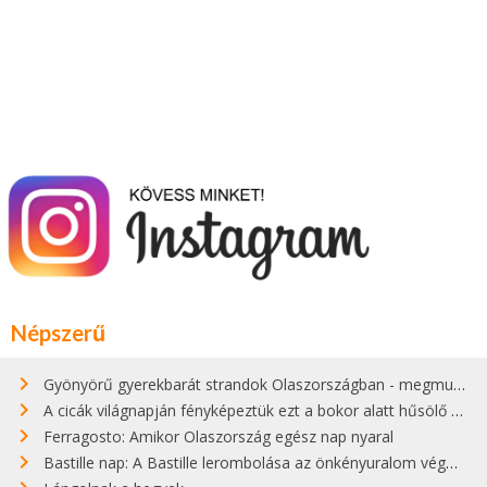
Népszerű
Gyönyörű gyerekbarát strandok Olaszországban - megmutatjuk a 15 legjobbat
A cicák világnapján fényképeztük ezt a bokor alatt hűsölő cicát Kisorosziban
Ferragosto: Amikor Olaszország egész nap nyaral
Bastille nap: A Bastille lerombolása az önkényuralom végét jelentette