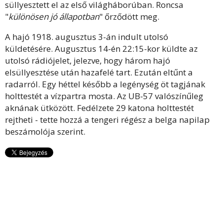
süllyesztett el az első világháborúban. Roncsa
"
különösen jó állapotban
" őrződött meg.
A hajó 1918. augusztus 3-án indult utolsó
küldetésére. Augusztus 14-én 22:15-kor küldte az
utolsó rádiójelet, jelezve, hogy három hajó
elsüllyesztése után hazafelé tart. Ezután eltűnt a
radarról. Egy héttel később a legénység öt tagjának
holttestét a vízpartra mosta. Az UB-57 valószínűleg
aknának ütközött. Fedélzete 29 katona holttestét
rejtheti - tette hozzá a tengeri régész a belga napilap
beszámolója szerint.