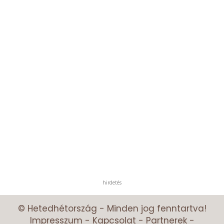
hirdetés
© Hetedhétország - Minden jog fenntartva!
Impresszum
-
Kapcsolat
-
Partnerek
-