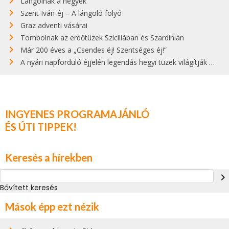
Lángolnak a hegyek
Szent Iván-éj – A lángoló folyó
Graz adventi vásárai
Tombolnak az erdőtüzek Szicíliában és Szardínián
Már 200 éves a „Csendes éj! Szentséges éj!”
A nyári napforduló éjjelén legendás hegyi tüzek világítják meg Zugspitzét
INGYENES PROGRAMAJÁNLÓ
ÉS ÚTI TIPPEK!
Keresés a hírekben
navigate_next
Bővített keresés
Mások épp ezt nézik