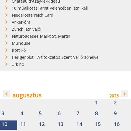
Château d'Azay-le-Rideau
10 műalkotás, amit Velencében látni kell
Niederösterreich Card
Anker-óra
Zürich látnivalói
Naturbadesee Markt St. Martin
Mulhouse
Írott-kő
Heiligenblut - A titokzatos Szent Vér őrzőhelye
Urbino
navigate_before
navigate_next
augusztus
2026
1
2
3
4
5
6
7
8
9
10
11
12
13
14
15
16