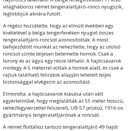
világháborús német tengeralattjáró-roncs nyugszik,
legtöbbjük aknára futott.
A régész hozzátette, hogy az elmúlt években egy
kivételével a belga tengerfenéken nyugvó összes
tengeralattjáró-roncsot azonosították. A most
befejeződött munkát az nehezítette, hogy az utolsó
roncsot szinte teljesen betemette homok. Csak a
torony és az ágyú egy része látható. A hajócsavarok
mintegy 4-5 méterrel voltak a homok alatt, és csak a
rajtuk található feliratok alapján lehetett teljes
biztonsággal elvégezni az azonosítást.
Elmondta: a hajócsavarok kiásása után vált
egyértelművé, hogy megtalálták az 55 méter hosszú,
nehézfegyverzettel felszerelt, UB-57 jelzésű, 1916-os
gyártmányú tengeralattjárónak a roncsát.
A német flottához tartozó tengeralattjáró 49 hajót