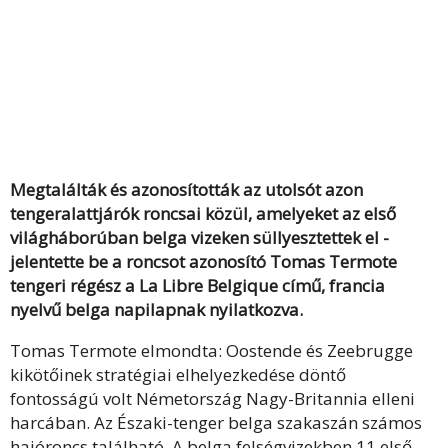
Megtalálták és azonosították az utolsót azon
tengeralattjárók roncsai közül, amelyeket az első
világháborúban belga vizeken süllyesztettek el -
jelentette be a roncsot azonosító Tomas Termote
tengeri régész a La Libre Belgique című, francia
nyelvű belga napilapnak nyilatkozva.
Tomas Termote elmondta: Oostende és Zeebrugge
kikötőinek stratégiai elhelyezkedése döntő
fontosságú volt Németország Nagy-Britannia elleni
harcában. Az Északi-tenger belga szakaszán számos
hajóroncs található. A belga felségvizekben 11 első