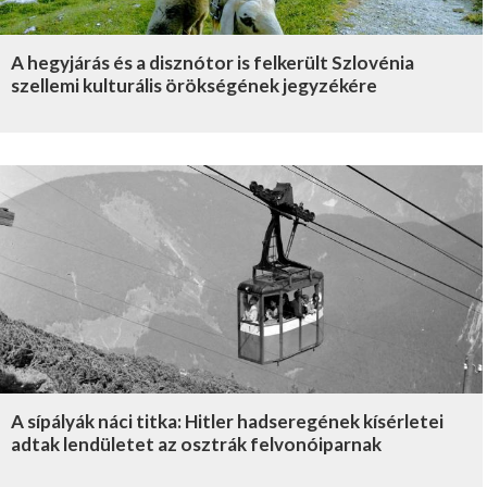
A hegyjárás és a disznótor is felkerült Szlovénia
szellemi kulturális örökségének jegyzékére
A sípályák náci titka: Hitler hadseregének kísérletei
adtak lendületet az osztrák felvonóiparnak