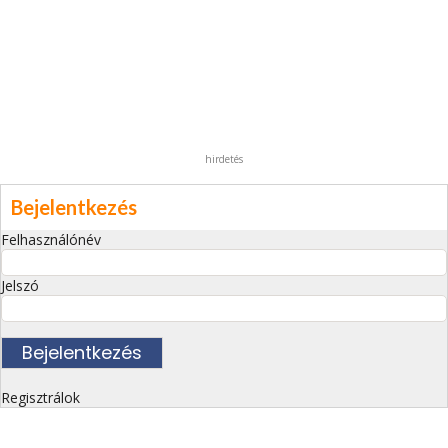
hirdetés
Bejelentkezés
Felhasználónév
Jelszó
Regisztrálok