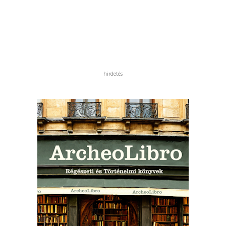
hirdetés