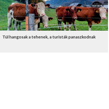
Túl hangosak a tehenek, a turisták panaszkodnak