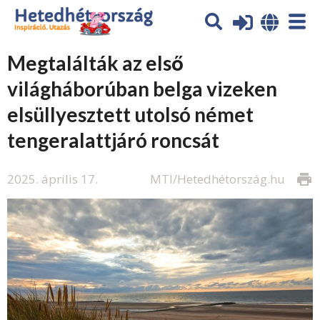
Megtalálták az első
világháborúban belga vizeken
elsüllyesztett utolsó német
tengeralattjáró roncsát
2025. április 17.
MTI/Hetedhétország.hu
print