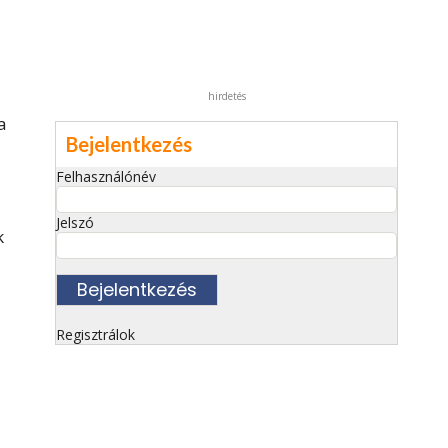
hirdetés
a
Bejelentkezés
Felhasználónév
Jelszó
k
Regisztrálok