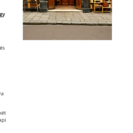
ogy
 és
ya
két
api