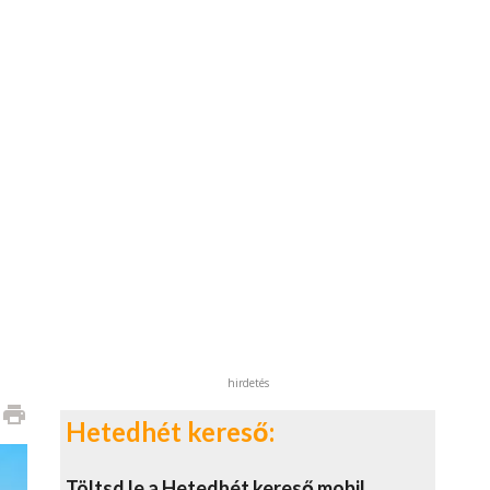
hirdetés
print
Hetedhét kereső:
Töltsd le a Hetedhét kereső mobil