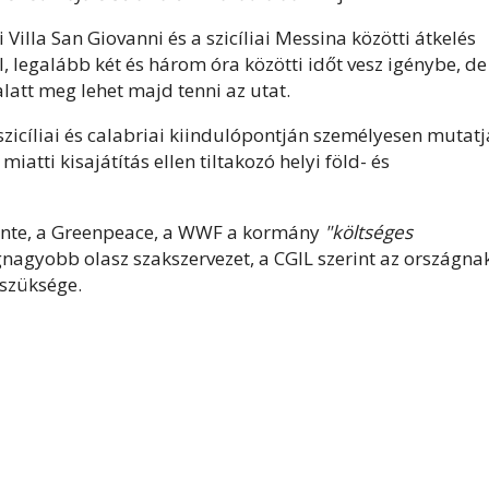
 Villa San Giovanni és a szicíliai Messina közötti átkelés
, legalább két és három óra közötti időt vesz igénybe, de
alatt meg lehet majd tenni az utat.
 szicíliai és calabriai kiindulópontján személyesen mutatj
miatti kisajátítás ellen tiltakozó helyi föld- és
iente, a Greenpeace, a WWF a kormány
"költséges
gnagyobb olasz szakszervezet, a CGIL szerint az országna
szüksége.