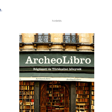
.
hirdetés