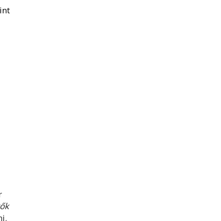
int
r
tők
ni.