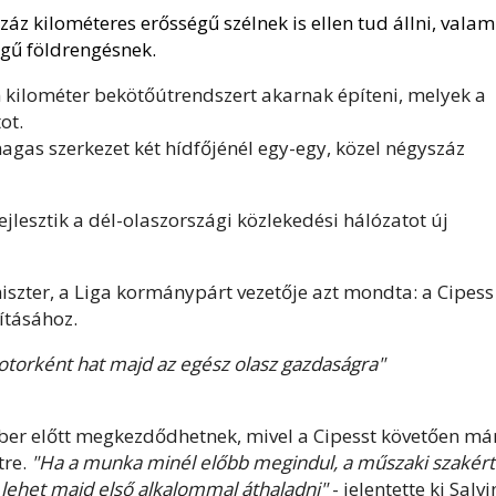
záz kilométeres erősségű szélnek is ellen tud állni, valam
égű földrengésnek.
en kilométer bekötőútrendszert akarnak építeni, melyek a
ot.
agas szerkezet két hídfőjénél egy-egy, közel négyszáz
jlesztik a dél-olaszországi közlekedési hálózatot új
niszter, a Liga kormánypárt vezetője azt mondta: a Cipess
ításához.
motorként hat majd az egész olasz gazdaságra"
ber előtt megkezdődhetnek, mivel a Cipesst követően má
tre.
"Ha a munka minél előbb megindul, a műszaki szakér
 lehet majd első alkalommal áthaladni"
- jelentette ki Salvi