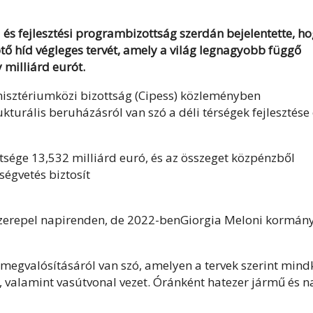
 és fejlesztési programbizottság szerdán bejelentette, h
kötő híd végleges tervét, amely a világ legnagyobb függő
 milliárd eurót.
inisztériumközi bizottság (Cipess) közleményben
kturális beruházásról van szó a déli térségek fejlesztése
öltsége 13,532 milliárd euró, és az összeget közpénzből
tségvetés biztosít
szerepel napirenden, de 2022-benGiorgia Meloni kormán
megvalósításáról van szó, amelyen a tervek szerint mind
valamint vasútvonal vezet. Óránként hatezer jármű és n