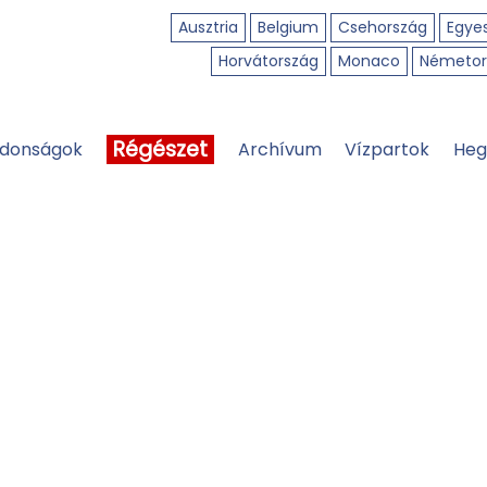
Ausztria
Belgium
Csehország
Egyes
Horvátország
Monaco
Németor
Régészet
jdonságok
Archívum
Vízpartok
Heg