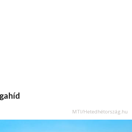
egahíd
MTI/Hetedhétország.hu