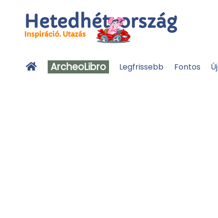
ArcheoLibro
Legfrissebb
Fontos
Ú