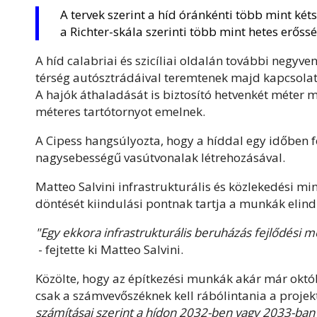
A tervek szerint a híd óránkénti több mint kéts
a Richter-skála szerinti több mint hetes erőss
A híd calabriai és szicíliai oldalán további negyv
térség autósztrádáival teremtenek majd kapcsolat
A hajók áthaladását is biztosító hetvenkét méter m
méteres tartótornyot emelnek.
A Cipess hangsúlyozta, hogy a híddal egy időben fe
nagysebességű vasútvonalak létrehozásával.
Matteo Salvini infrastrukturális és közlekedési mi
döntését kiindulási pontnak tartja a munkák elind
"Egy ekkora infrastrukturális beruházás fejlődési 
- fejtette ki Matteo Salvini.
Közölte, hogy az építkezési munkák akár már októ
csak a számvevőszéknek kell rábólintania a projek
számításai szerint a hídon 2032-ben vagy 2033-ban