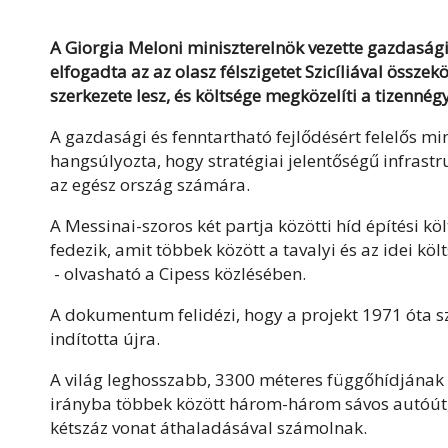
A Giorgia Meloni miniszterelnök vezette gazdasági
elfogadta az az olasz félszigetet Szicíliával össze
szerkezete lesz, és költsége megközelíti a tizennégy
A gazdasági és fenntartható fejlődésért felelős m
hangsúlyozta, hogy stratégiai jelentőségű infrastru
az egész ország számára.
A Messinai-szoros két partja közötti híd építési k
fedezik, amit többek között a tavalyi és az idei köl
- olvasható a Cipess közlésében.
A dokumentum felidézi, hogy a projekt 1971 óta 
indította újra.
A világ leghosszabb, 3300 méteres függőhídjának 
irányba többek között három-három sávos autóút, 
kétszáz vonat áthaladásával számolnak.