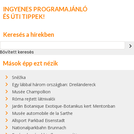
INGYENES PROGRAMAJÁNLÓ
ÉS ÚTI TIPPEK!
Keresés a hírekben
navigate_next
Bővített keresés
Mások épp ezt nézik
Sněžka
Egy lábbal három országban: Dreiländereck
Musée Champollion
Róma rejtett látnivalói
Jardin Botanique Exotique-Botanikus kert Mentonban
Musée automobile de la Sarthe
Allsport Parkbad Eisenstadt
Nationalparkbahn Brunnach