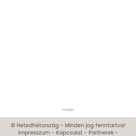
hirdetés
© Hetedhétország - Minden jog fenntartva!
Impresszum
-
Kapcsolat
-
Partnerek
-