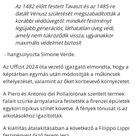
Az 1482 előtt festett Tavaszt és az 1485-re
datált Vénusz születését megszabadították a
korábbi védőüvegtől: mindkét festményt
legújabb generációs, láthatatlan üveg védi,
amely nem tükröződik vissza, ugyanakkor
maximális védelmet biztosít
- hangsúlyozta Simone Verde.
Az Uffizit 2024 óta vezető igazgató elmondta, hogy a
képtárban egymás után módosítják a műkincsek
elhelyezését, valamint az őket körbevevő környezetet.
A Piero és Antonio del Pollaiolónak szentelt termek
falait szürke árnyalatúra festették a firenzei épületek
egykori tipikus színét követve. A fények tónusát is az
alkotásokhoz igazították.
A kiállítás átalakításában a következő a Filippo Lippi
festményeit őrző terem lesz.