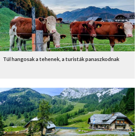
Túl hangosak a tehenek, a turisták panaszkodnak