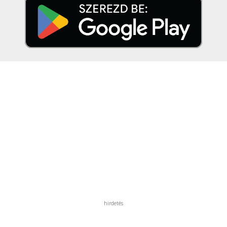
hirdetés