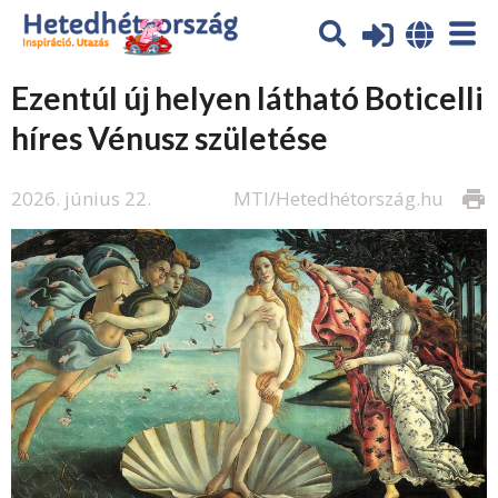
Ezentúl új helyen látható Boticelli
híres Vénusz születése
2026. június 22.
MTI/Hetedhétország.hu
print