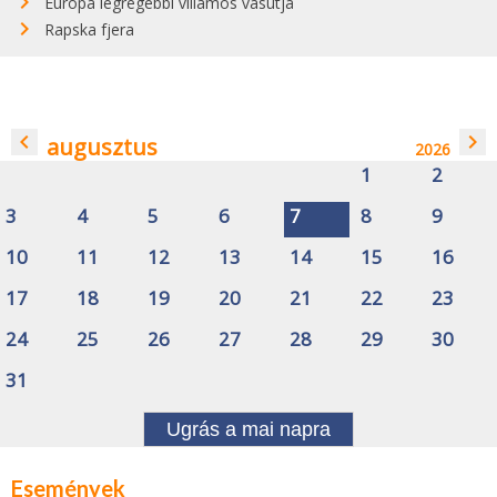
Európa legrégebbi villamos vasútja
Rapska fjera
navigate_before
navigate_next
augusztus
2026
1
2
3
4
5
6
7
8
9
10
11
12
13
14
15
16
17
18
19
20
21
22
23
24
25
26
27
28
29
30
31
Ugrás a mai napra
Események