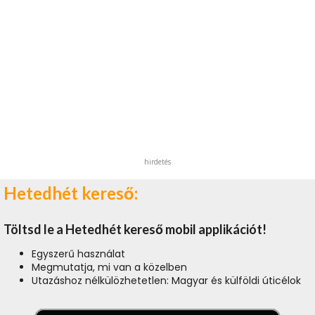
hirdetés
Hetedhét kereső:
Töltsd le a Hetedhét kereső mobil applikációt!
Egyszerű használat
Megmutatja, mi van a közelben
Utazáshoz nélkülözhetetlen: Magyar és külföldi úticélok