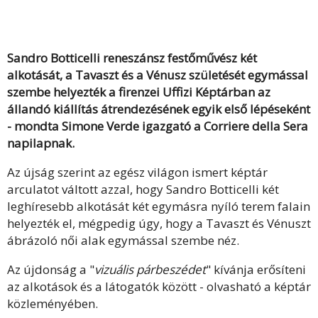
Sandro Botticelli reneszánsz festőművész két
alkotását, a Tavaszt és a Vénusz születését egymással
szembe helyezték a firenzei Uffizi Képtárban az
állandó kiállítás átrendezésének egyik első lépéseként
- mondta Simone Verde igazgató a Corriere della Sera
napilapnak.
Az újság szerint az egész világon ismert képtár
arculatot váltott azzal, hogy Sandro Botticelli két
leghíresebb alkotását két egymásra nyíló terem falain
helyezték el, mégpedig úgy, hogy a Tavaszt és Vénuszt
ábrázoló női alak egymással szembe néz.
Az újdonság a "
vizuális párbeszédet
" kívánja erősíteni
az alkotások és a látogatók között - olvasható a képtár
közleményében.