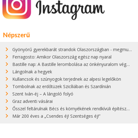
Népszerű
Gyönyörű gyerekbarát strandok Olaszországban - megmutatjuk a 15 legjobbat
Ferragosto: Amikor Olaszország egész nap nyaral
Bastille nap: A Bastille lerombolása az önkényuralom végét jelentette
Lángolnak a hegyek
Kullancsok és szúnyogok terjednek az alpesi legelőkön
Tombolnak az erdőtüzek Szicíliában és Szardínián
Szent Iván-éj – A lángoló folyó
Graz adventi vásárai
Ősszel feltárulnak Bécs és környékének rendkívüli építészeti kincsei
Már 200 éves a „Csendes éj! Szentséges éj!”