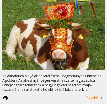
Az Almabtrieb a nyájak hazatérésének hagyományos ünnepe az
Alpokban. Az alpesi nyár végén Ausztria szerte nagyszabású
ünnepségeket rendeznek a hegyi legelőről hazatérő nyájak
tiszteletére, az állatokat a hó elől az istállókba terelik le.
print
Tovább
navigate_next