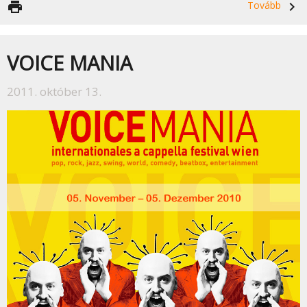
print
Tovább
navigate_next
VOICE MANIA
2011. október 13.