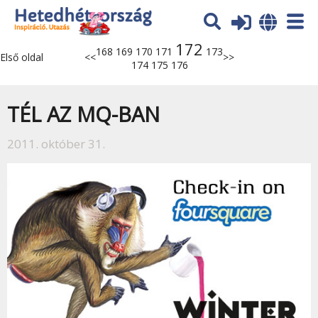
172
168
169
170
171
173
Első oldal
<<
>>
174
175
176
TÉL AZ MQ-BAN
2011. október 31.