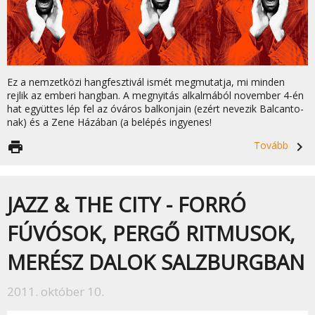
Ez a nemzetközi hangfesztivál ismét megmutatja, mi minden
rejlik az emberi hangban. A megnyitás alkalmából november 4-én
hat együttes lép fel az óváros balkonjain (ezért nevezik Balcanto-
nak) és a Zene Házában (a belépés ingyenes!
print
Tovább
navigate_next
JAZZ & THE CITY - FORRÓ
FÚVÓSOK, PERGŐ RITMUSOK,
MERÉSZ DALOK SALZBURGBAN
2011. október 10.