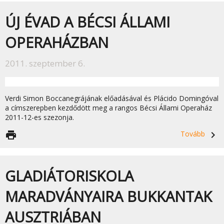
ÚJ ÉVAD A BÉCSI ÁLLAMI
OPERAHÁZBAN
2011. szeptember 6.
Verdi Simon Boccanegrájának előadásával és Plácido Domingóval
a címszerepben kezdődött meg a rangos Bécsi Állami Operaház
2011-12-es szezonja.
print
Tovább
navigate_next
GLADIÁTORISKOLA
MARADVÁNYAIRA BUKKANTAK
AUSZTRIÁBAN