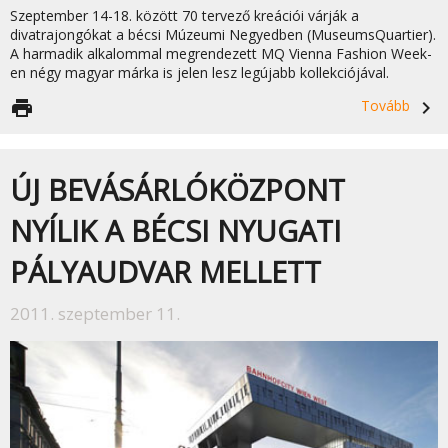
Szeptember 14-18. között 70 tervező kreációi várják a
divatrajongókat a bécsi Múzeumi Negyedben (MuseumsQuartier).
A harmadik alkalommal megrendezett MQ Vienna Fashion Week-
en négy magyar márka is jelen lesz legújabb kollekciójával.
print
Tovább
navigate_next
ÚJ BEVÁSÁRLÓKÖZPONT
NYÍLIK A BÉCSI NYUGATI
PÁLYAUDVAR MELLETT
2011. szeptember 11.