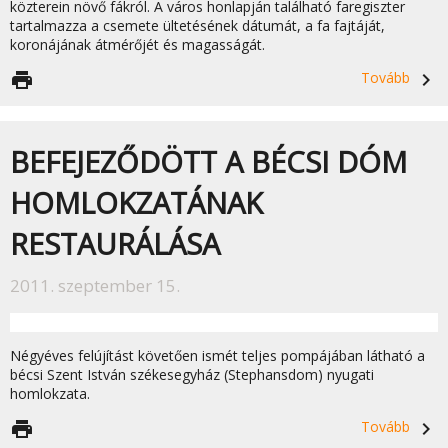
közterein növő fákról. A város honlapján található faregiszter
tartalmazza a csemete ültetésének dátumát, a fa fajtáját,
koronájának átmérőjét és magasságát.
print
Tovább
navigate_next
BEFEJEZŐDÖTT A BÉCSI DÓM
HOMLOKZATÁNAK
RESTAURÁLÁSA
2011. szeptember 15.
Négyéves felújítást követően ismét teljes pompájában látható a
bécsi Szent István székesegyház (Stephansdom) nyugati
homlokzata.
print
Tovább
navigate_next