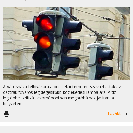
A Városháza felhívására a bécsiek interneten szavazhattak az
osztrák főváros legidegesítőbb közlekedési lámpájára. A tíz
legtöbbet kritizált csomópontban megpróbálnak javítani a
helyzeten.
print
Tovább
navigate_next