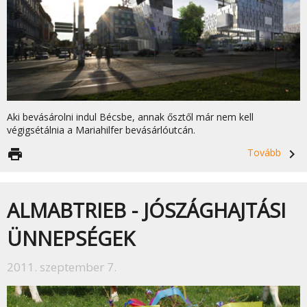
Aki bevásárolni indul Bécsbe, annak ősztől már nem kell
végigsétálnia a Mariahilfer bevásárlóutcán.
print
Tovább
navigate_next
ALMABTRIEB - JÓSZÁGHAJTÁSI
ÜNNEPSÉGEK
2011. szeptember 7.