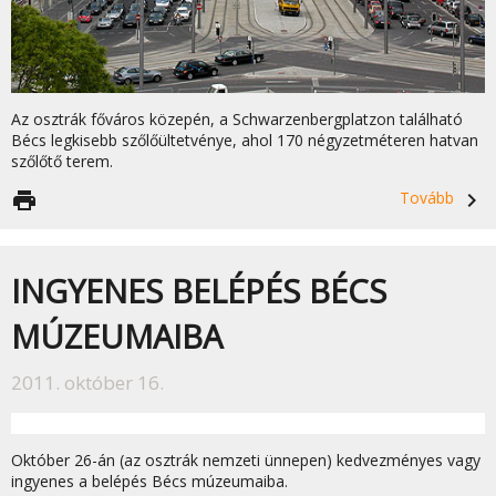
Az osztrák főváros közepén, a Schwarzenbergplatzon található
Bécs legkisebb szőlőültetvénye, ahol 170 négyzetméteren hatvan
szőlőtő terem.
print
Tovább
navigate_next
INGYENES BELÉPÉS BÉCS
MÚZEUMAIBA
2011. október 16.
Október 26-án (az osztrák nemzeti ünnepen) kedvezményes vagy
ingyenes a belépés Bécs múzeumaiba.