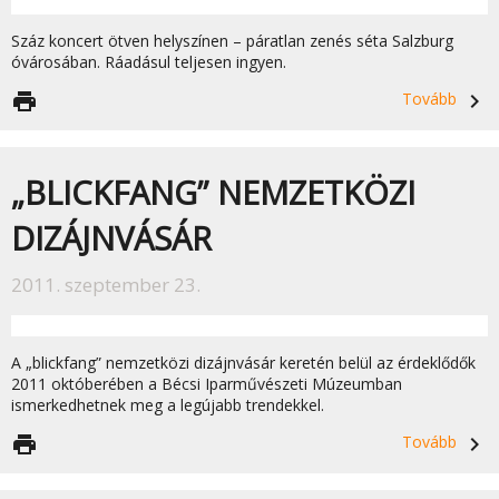
Száz koncert ötven helyszínen – páratlan zenés séta Salzburg
óvárosában. Ráadásul teljesen ingyen.
print
Tovább
navigate_next
„BLICKFANG” NEMZETKÖZI
DIZÁJNVÁSÁR
2011. szeptember 23.
A „blickfang” nemzetközi dizájnvásár keretén belül az érdeklődők
2011 októberében a Bécsi Iparművészeti Múzeumban
ismerkedhetnek meg a legújabb trendekkel.
print
Tovább
navigate_next