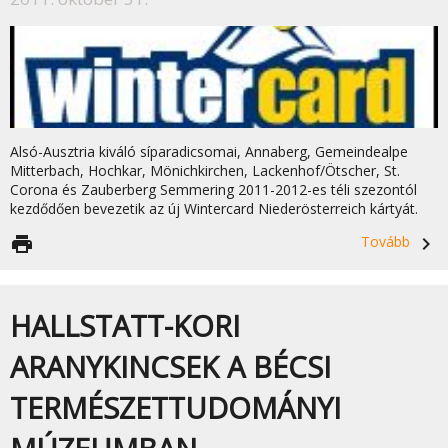
Alsó-Ausztria kiváló síparadicsomai, Annaberg, Gemeindealpe
Mitterbach, Hochkar, Mönichkirchen, Lackenhof/Ötscher, St.
Corona és Zauberberg Semmering 2011-2012-es téli szezontól
kezdődően bevezetik az új Wintercard Niederösterreich kártyát.
print
Tovább
navigate_next
HALLSTATT-KORI
ARANYKINCSEK A BÉCSI
TERMÉSZETTUDOMÁNYI