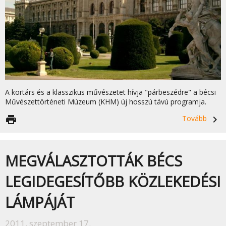
A kortárs és a klasszikus művészetet hívja "párbeszédre" a bécsi
Művészettörténeti Múzeum (KHM) új hosszú távú programja.
print
Tovább
navigate_next
MEGVÁLASZTOTTÁK BÉCS
LEGIDEGESÍTŐBB KÖZLEKEDÉSI
LÁMPÁJÁT
2011. szeptember 17.