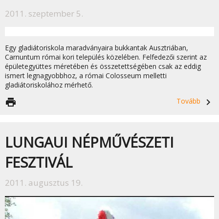
2011. szeptember 5.
Egy gladiátoriskola maradványaira bukkantak Ausztriában,
Carnuntum római kori település közelében. Felfedezői szerint az
épületegyüttes méretében és összetettségében csak az eddig
ismert legnagyobbhoz, a római Colosseum melletti
gladiátoriskolához mérhető.
print
Tovább
navigate_next
LUNGAUI NÉPMŰVÉSZETI
FESZTIVÁL
2011. augusztus 19.