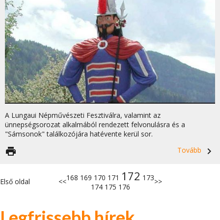
A Lungaui Népművészeti Fesztiválra, valamint az
ünnepségsorozat alkalmából rendezett felvonulásra és a
"Sámsonok" találkozójára hatévente kerül sor.
print
Tovább
navigate_next
172
168
169
170
171
173
Első oldal
<<
>>
174
175
176
Legfrissebb hírek