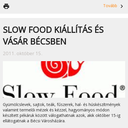
print
Tovább
navigate_next
SLOW FOOD KIÁLLÍTÁS ÉS
VÁSÁR BÉCSBEN
2011. október 15.
Gyümölcslevek, sajtok, teák, fűszerek, hal- és húskészítmények
valamint termelői mézek és kézzel, hagyományos módon
készített pékáruk között válogathatnak azok, akik október 15-ig
ellátogatnak a Bécsi Városházára.