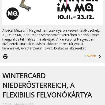
A bécsi Múzeumi Negyed nemcsak nyáron kedvelt találkozóhely.
A „Tél az MQ-ban" rendezvénysorozat keretében a belső udvart
hangulatos téli helyszínné alakítják. A Karácsonyi Negyedben
dizájnerek kínálnak eladásra lakberendezési tárgyakat,
kerámiákat, üvegtárgyakat, divatcikkeket és ékszereket.
print
Tovább
navigate_next
WINTERCARD
NIEDERÖSTERREICH, A
FLEXIBILIS FELVONÓKÁRTYA
2011. október 31.