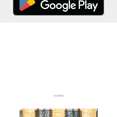
hirdetés