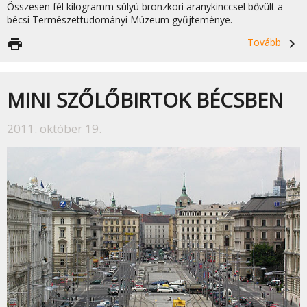
Összesen fél kilogramm súlyú bronzkori aranykinccsel bővült a
bécsi Természettudományi Múzeum gyűjteménye.
print
Tovább
navigate_next
MINI SZŐLŐBIRTOK BÉCSBEN
2011. október 19.