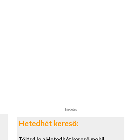
hirdetés
Hetedhét kereső:
Töltsd le a Hetedhét kereső mobil