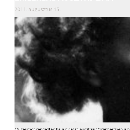
2011. augusztus 15.
Múzeumot rendeztek be a nyugat-ausztriai Vorarlbergben a h