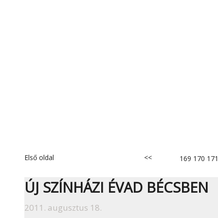
Első oldal
<<
169
170
17
ÚJ SZÍNHÁZI ÉVAD BÉCSBEN
2011. augusztus 18.