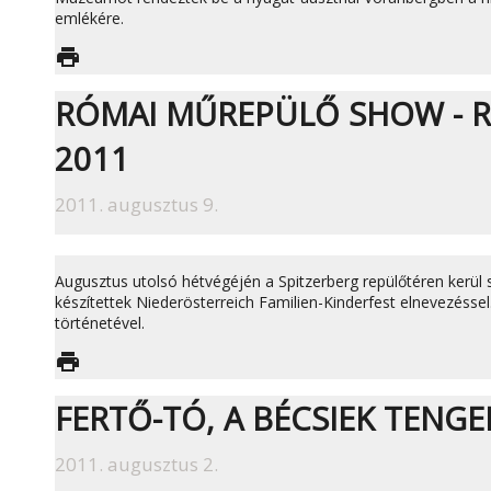
emlékére.
print
RÓMAI MŰREPÜLŐ SHOW - 
2011
2011. augusztus 9.
Augusztus utolsó hétvégéjén a Spitzerberg repülőtéren kerül 
készítettek Niederösterreich Familien-Kinderfest elnevezéss
történetével.
print
FERTŐ-TÓ, A BÉCSIEK TENGE
2011. augusztus 2.