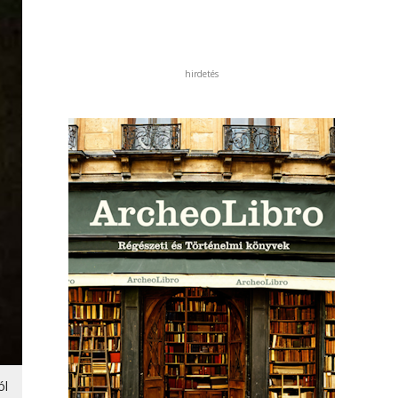
hirdetés
ól