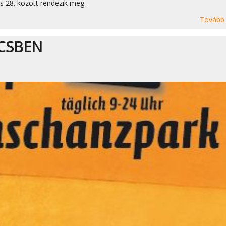
s 28. között rendezik meg.
Tovább
CSBEN