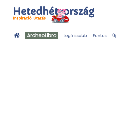
ArcheoLibro
Legfrissebb
Fontos
Ú