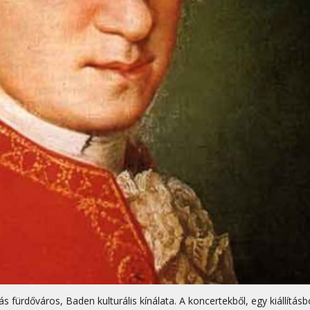
s fürdőváros, Baden kulturális kínálata. A koncertekből, egy kiállításb