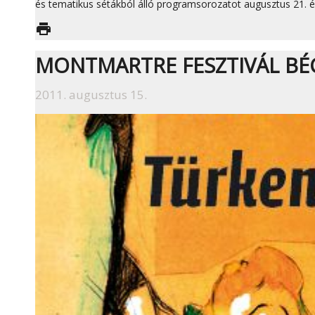
és tematikus sétákból álló programsorozatot augusztus 21. é
print
MONTMARTRE FESZTIVÁL BÉ
2011. augusztus 15.