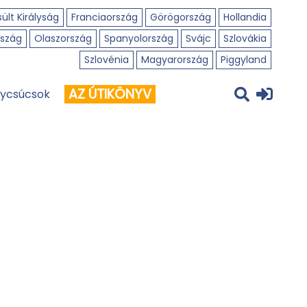
ült Királyság
Franciaország
Görögország
Hollandia
szág
Olaszország
Spanyolország
Svájc
Szlovákia
Szlovénia
Magyarország
Piggyland
AZ ÚTIKÖNYV
ycsúcsok