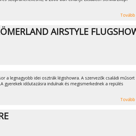
Tovább
RÖMERLAND AIRSTYLE FLUGSHO
sor a legnagyobb idei osztrák légishowra. A szervezők családi műsort 
el.A gyerekek időutazásra indulnak és megismerkednek a repülés
Tovább
RE