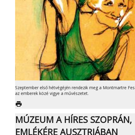
Szeptember első hétvégéjén rendezik meg a Montmartre Feszt
az emberek közé vigye a művészetet.
print
MÚZEUM A HÍRES SZOPRÁN,
EMLÉKÉRE AUSZTRIÁBAN