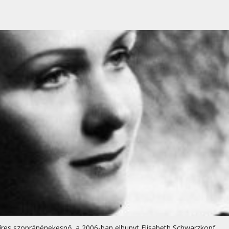
íres szopránénekesnő, a 2006-ban elhunyt Elisabeth Schwarzkopf