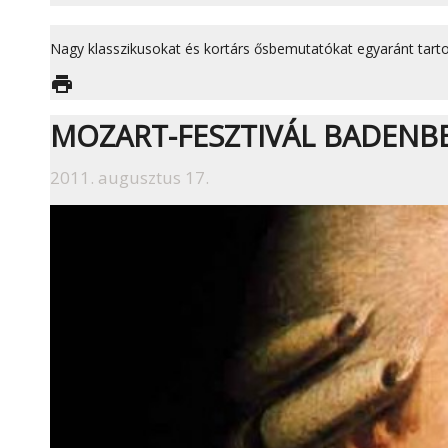
Nagy klasszikusokat és kortárs ősbemutatókat egyaránt tarto
print
MOZART-FESZTIVÁL BADENB
2011. augusztus 17.