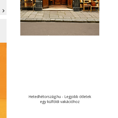
navigate_next
Hetedhétország.hu - Legjobb ötletek
egy külföldi vakációhoz