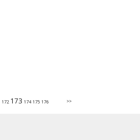
173
>>
1
172
174
175
176