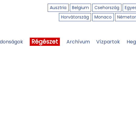
Ausztria
Belgium
Csehország
Egyes
Horvátország
Monaco
Németor
Régészet
jdonságok
Archívum
Vízpartok
Heg