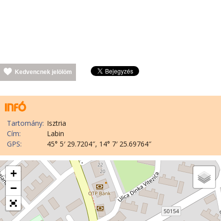
Kedvencnek jelölöm
Tartomány:
Isztria
Cím:
Labin
GPS:
45° 5′ 29.7204″, 14° 7′ 25.69764″
+
−