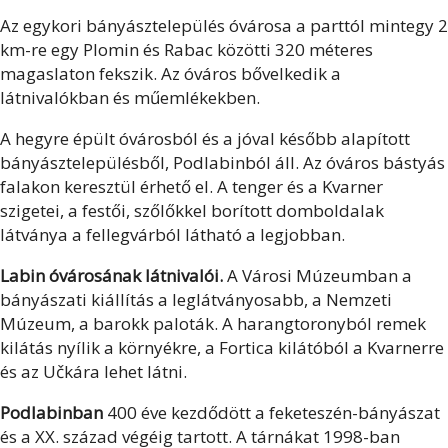
Az egykori bányásztelepülés óvárosa a parttól mintegy 2
km-re egy Plomin és Rabac közötti 320 méteres
magaslaton fekszik. Az óváros bővelkedik a
látnivalókban és műemlékekben.
A hegyre épült óvárosból és a jóval később alapított
bányásztelepülésből, Podlabinból áll. Az óváros bástyás
falakon keresztül érhető el. A tenger és a Kvarner
szigetei, a festői, szőlőkkel borított domboldalak
látványa a fellegvárból látható a legjobban.
Labin óvárosának látnivalói.
A Városi Múzeumban a
bányászati kiállítás a leglátványosabb, a Nemzeti
Múzeum, a barokk paloták. A harangtoronyból remek
kilátás nyílik a környékre, a Fortica kilátóból a Kvarnerre
és az Učkára lehet látni.
Podlabinban
400 éve kezdődött a feketeszén-bányászat
és a XX. század végéig tartott. A tárnákat 1998-ban