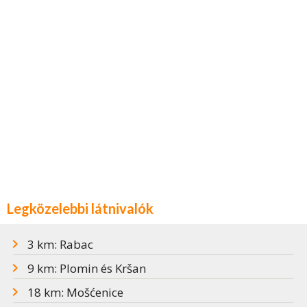
Legközelebbi látnivalók
3 km: Rabac
9 km: Plomin és Kršan
18 km: Mošćenice