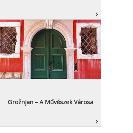
navigate_next
Grožnjan – A Művészek Városa
navigate_next