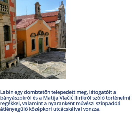
Labin egy dombtetőn telepedett meg, látogatóit a
bányászokról és a Matija Vlačić Ilirikról szóló történelmi
regékkel, valamint a nyaranként művészi színpaddá
átlényegülő középkori utcácskáival vonzza.