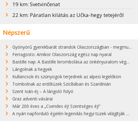
19 km: Svetvinčenat
22 km: Páratlan kilátás az Učka-hegy tetejéről
Népszerű
Gyönyörű gyerekbarát strandok Olaszországban - megmutatjuk a 15 legjobbat
Ferragosto: Amikor Olaszország egész nap nyaral
Bastille nap: A Bastille lerombolása az önkényuralom végét jelentette
Lángolnak a hegyek
Kullancsok és szúnyogok terjednek az alpesi legelőkön
Tombolnak az erdőtüzek Szicíliában és Szardínián
Szent Iván-éj – A lángoló folyó
Graz adventi vásárai
Már 200 éves a „Csendes éj! Szentséges éj!”
A nyári napforduló éjjelén legendás hegyi tüzek világítják meg Zugspitzét