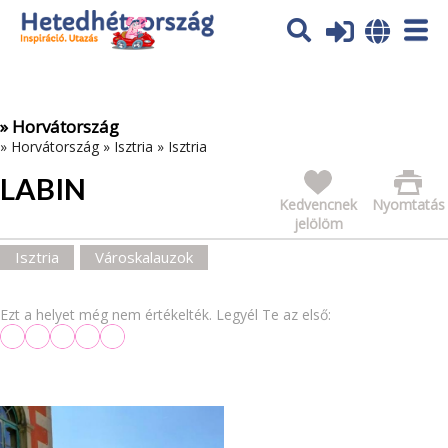
Az oldal sütiket (cookies) használ. További tájékoztatás itt:
Adatvédelmi tájékoztató
Ok
» Horvátország
»
Horvátország
»
Isztria
»
Isztria
LABIN
Kedvencnek
Nyomtatás
jelölöm
Isztria
Városkalauzok
Ezt a helyet még nem értékelték. Legyél Te az első: