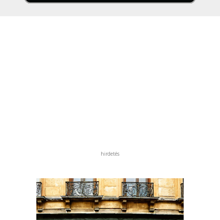
hirdetés