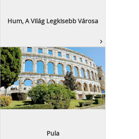
Hum, A Világ Legkisebb Városa
navigate_next
Pula