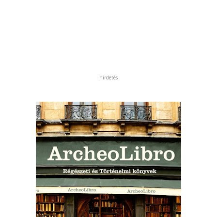
hirdetés