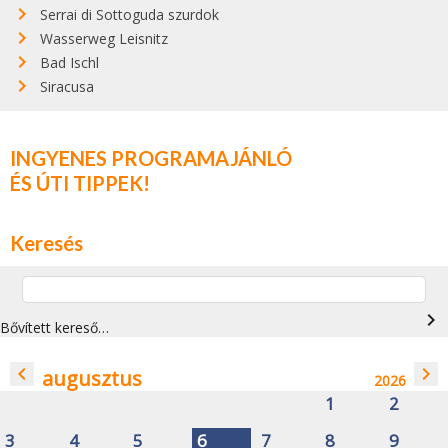
Serrai di Sottoguda szurdok
Wasserweg Leisnitz
Bad Ischl
Siracusa
INGYENES PROGRAMAJÁNLÓ
ÉS ÚTI TIPPEK!
Keresés
navigate_next
Bővített kereső…
navigate_before
navigate_next
augusztus
2026
1
2
3
4
5
6
7
8
9