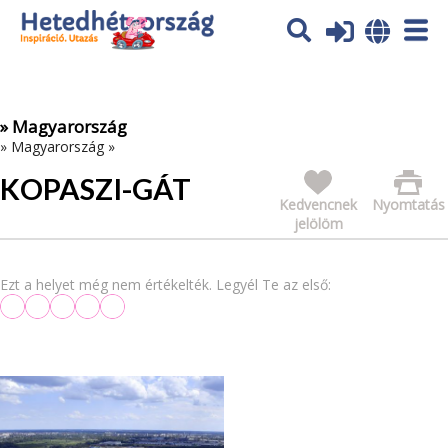
Az oldal sütiket (cookies) használ. További tájékoztatás itt:
Adatvédelmi tájékoztató
Ok
» Magyarország
»
Magyarország
»
KOPASZI-GÁT
Kedvencnek
Nyomtatás
jelölöm
Ezt a helyet még nem értékelték. Legyél Te az első: