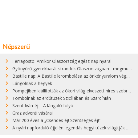
Népszerű
Ferragosto: Amikor Olaszország egész nap nyaral
Gyönyörű gyerekbarát strandok Olaszországban - megmutatjuk a 15 legjobbat
Bastille nap: A Bastille lerombolása az önkényuralom végét jelentette
Lángolnak a hegyek
Pompejiben kiállították az ókori világ elveszett híres szobrának másolatát
Tombolnak az erdőtüzek Szicíliában és Szardínián
Szent Iván-éj – A lángoló folyó
Graz adventi vásárai
Már 200 éves a „Csendes éj! Szentséges éj!”
A nyári napforduló éjjelén legendás hegyi tüzek világítják meg Zugspitzét