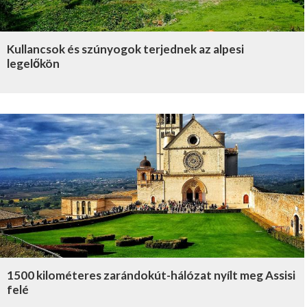
Kullancsok és szúnyogok terjednek az alpesi
legelőkön
1500 kilométeres zarándokút-hálózat nyílt meg Assisi
felé