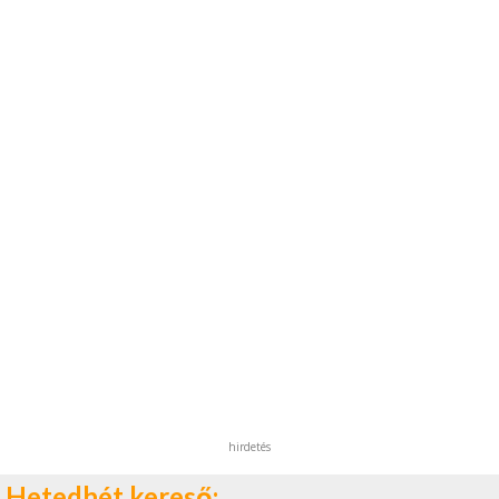
hirdetés
Hetedhét kereső: