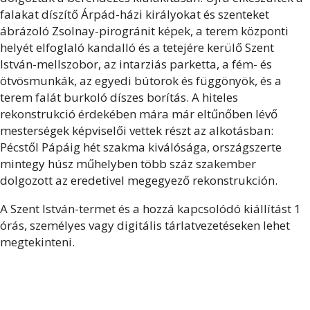
falakat díszítő Árpád-házi királyokat és szenteket
ábrázoló Zsolnay-pirogránit képek, a terem központi
helyét elfoglaló kandalló és a tetejére kerülő Szent
István-mellszobor, az intarziás parketta, a fém- és
ötvösmunkák, az egyedi bútorok és függönyök, és a
terem falát burkoló díszes borítás. A hiteles
rekonstrukció érdekében mára már eltűnőben lévő
mesterségek képviselői vettek részt az alkotásban:
Pécstől Pápáig hét szakma kiválósága, országszerte
mintegy húsz műhelyben több száz szakember
dolgozott az eredetivel megegyező rekonstrukción.
A Szent István-termet és a hozzá kapcsolódó kiállítást 1
órás, személyes vagy digitális tárlatvezetéseken lehet
megtekinteni.