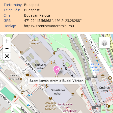
Tartomány:
Budapest
Település:
Budapest
Cím:
Budavári Palota
GPS:
47° 29′ 45.56868″, 19° 2′ 23.28288″
Honlap:
https://szentistvanterem.hu/hu
+
−
Szent István-terem a Budai Várban