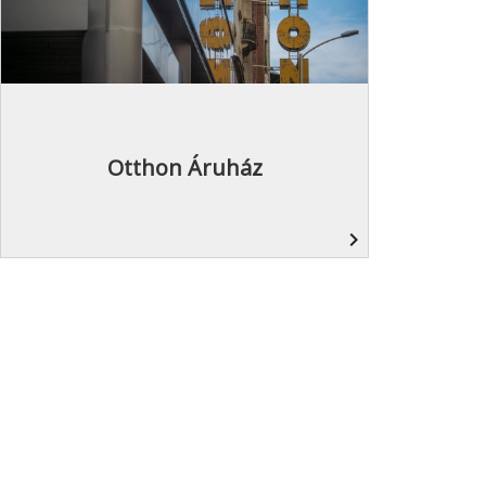
Otthon Áruház
navigate_next