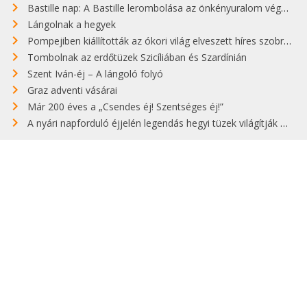
Bastille nap: A Bastille lerombolása az önkényuralom végét jelentette
Lángolnak a hegyek
Pompejiben kiállították az ókori világ elveszett híres szobrának másolatát
Tombolnak az erdőtüzek Szicíliában és Szardínián
Szent Iván-éj – A lángoló folyó
Graz adventi vásárai
Már 200 éves a „Csendes éj! Szentséges éj!”
A nyári napforduló éjjelén legendás hegyi tüzek világítják meg Zugspitzét