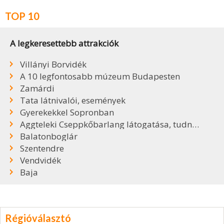
TOP 10
A legkeresettebb attrakciók
Villányi Borvidék
A 10 legfontosabb múzeum Budapesten
Zamárdi
Tata látnivalói, események
Gyerekekkel Sopronban
Aggteleki Cseppkőbarlang látogatása, tudnivalók
Balatonboglár
Szentendre
Vendvidék
Baja
Régióválasztó