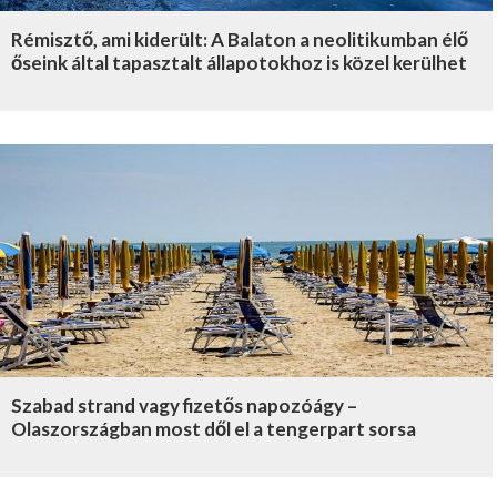
Rémisztő, ami kiderült: A Balaton a neolitikumban élő
őseink által tapasztalt állapotokhoz is közel kerülhet
Szabad strand vagy fizetős napozóágy –
Olaszországban most dől el a tengerpart sorsa