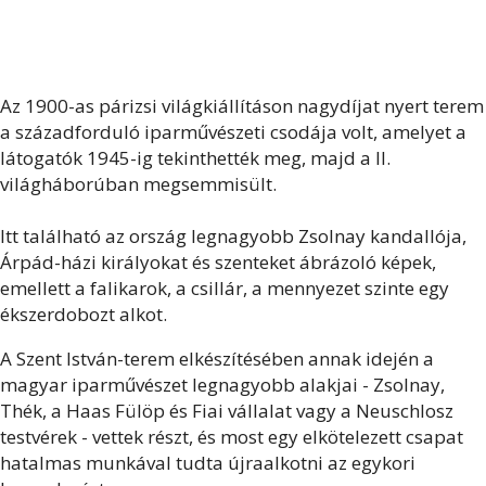
Az 1900-as párizsi világkiállításon nagydíjat nyert terem
a századforduló iparművészeti csodája volt, amelyet a
látogatók 1945-ig tekinthették meg, majd a II.
világháborúban megsemmisült.
Itt található az ország legnagyobb Zsolnay kandallója,
Árpád-házi királyokat és szenteket ábrázoló képek,
emellett a falikarok, a csillár, a mennyezet szinte egy
ékszerdobozt alkot.
A Szent István-terem elkészítésében annak idején a
magyar iparművészet legnagyobb alakjai - Zsolnay,
Thék, a Haas Fülöp és Fiai vállalat vagy a Neuschlosz
testvérek - vettek részt, és most egy elkötelezett csapat
hatalmas munkával tudta újraalkotni az egykori