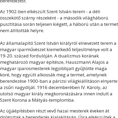
berendezést.
Az 1902-ben elkészült Szent István-terem - a déli
összekötő szárny részeként - a második világháború
pusztítása során teljesen kiégett, a háború után a termet
nem állították helyre.
Az államalapító Szent István királyról elnevezett terem a
magyar iparművészet kiemelkedő teljesítménye volt a
19-20. század fordulóján. A dualizmus korának
meghatározó magyar építésze, Hauszmann Alajos a
magyar iparosmesterek legjobbjait gyűjtötte maga
köré, hogy együtt alkossák meg a termet, amelynek
berendezése 1900-ban a párizsi világkiállításon elnyerte
a zsűri nagydíját. 1916 decemberében IV. Károly, az
utolsó magyar király megkoronázására innen indult a
Szent Korona a Mátyás-templomba.
Az újjáépítésben részt vevő hazai mesterek éveken át
dolgoztak a berendezés kialakításán. Újra elkészültek a