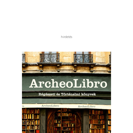
hirdetés