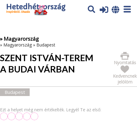
Az oldal sütiket (cookies) használ. További tájékoztatás itt:
Adatvédelmi tájékoztató
Ok
» Magyarország
»
Magyarország
»
Budapest
SZENT ISTVÁN-TEREM
Nyomtatás
A BUDAI VÁRBAN
Kedvencnek
jelölöm
Budapest
Ezt a helyet még nem értékelték. Legyél Te az első: