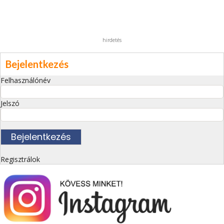
hirdetés
Bejelentkezés
Felhasználónév
Jelszó
Regisztrálok