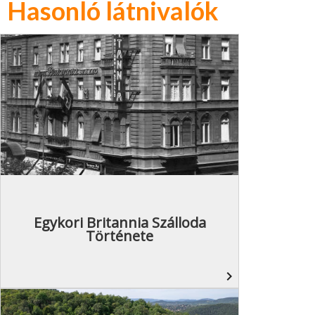
Hasonló látnivalók
Egykori Britannia Szálloda
Története
navigate_next