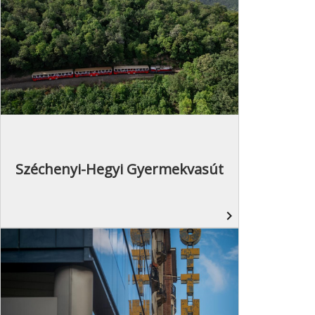
Széchenyi-Hegyi Gyermekvasút
navigate_next