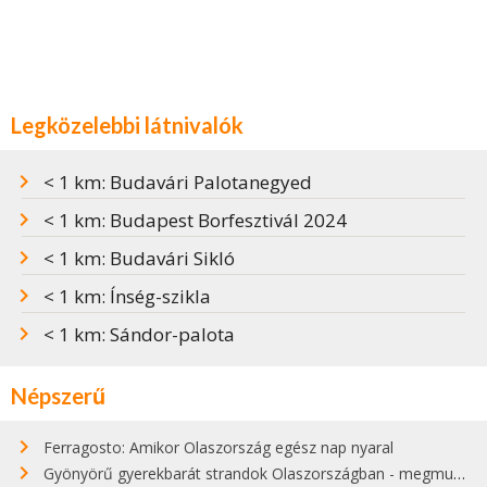
Legközelebbi látnivalók
< 1 km: Budavári Palotanegyed
< 1 km: Budapest Borfesztivál 2024
< 1 km: Budavári Sikló
< 1 km: Ínség-szikla
< 1 km: Sándor-palota
Népszerű
Ferragosto: Amikor Olaszország egész nap nyaral
Gyönyörű gyerekbarát strandok Olaszországban - megmutatjuk a 15 legjobbat