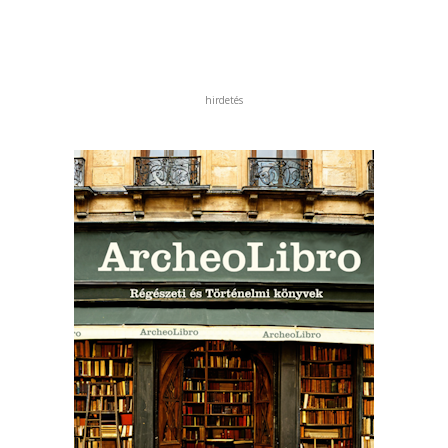
hirdetés