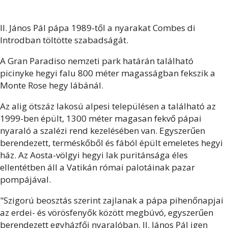
II. János Pál pápa 1989-től a nyarakat Combes di
Introdban töltötte szabadságát.
A Gran Paradiso nemzeti park határán található
picinyke hegyi falu 800 méter magasságban fekszik a
Monte Rose hegy lábánál.
Az alig ötszáz lakosú alpesi településen a található az
1999-ben épült, 1300 méter magasan fekvő pápai
nyaraló a szalézi rend kezelésében van. Egyszerűen
berendezett, terméskőből és fából épült emeletes hegyi
ház. Az Aosta-völgyi hegyi lak puritánsága éles
ellentétben áll a Vatikán római palotáinak pazar
pompájával.
"Szigorú beosztás szerint zajlanak a pápa pihenőnapjai
az erdei- és vörösfenyők között megbúvó, egyszerűen
berendezett egyházfői nyaralóban. II. János Pál igen