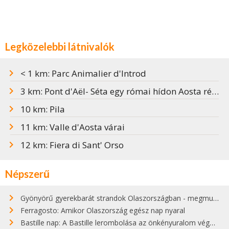
Legközelebbi látnivalók
< 1 km: Parc Animalier d'Introd
3 km: Pont d'Aël- Séta egy római hídon Aosta régióban
10 km: Pila
11 km: Valle d'Aosta várai
12 km: Fiera di Sant' Orso
Népszerű
Gyönyörű gyerekbarát strandok Olaszországban - megmutatjuk a 15 legjobbat
Ferragosto: Amikor Olaszország egész nap nyaral
Bastille nap: A Bastille lerombolása az önkényuralom végét jelentette