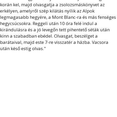
korán kel, majd olvasgatja a zsolozsmáskönyvet az
erkélyen, amelyről szép kilátás nyílik az Alpok
legmagasabb hegyére, a Mont Blanc-ra és más fenséges
hegycsúcsokra. Reggeli után 10 óra felé indul a
kirándulásra és a jó levegőn tett pihentető séták után
kinn a szabadban ebédel. Olvasgat, beszélget a
barátaival, majd este 7-re visszatér a házba. Vacsora
után késő estig olvas."