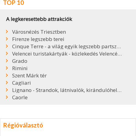
TOP 10
A legkeresettebb attrakciók
Városnézés Triesztben
Firenze legszebb terei
Cinque Terre - a világ egyik legszebb partszakasza
Velencei turistakártyák - közlekedés Velencében
Grado
Rimini
Szent Márk tér
Cagliari
Lignano - Strandok, látnivalók, kirándulóhelyek
Caorle
Régióválasztó