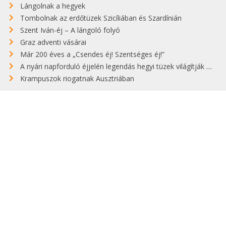
Lángolnak a hegyek
Tombolnak az erdőtüzek Szicíliában és Szardínián
Szent Iván-éj – A lángoló folyó
Graz adventi vásárai
Már 200 éves a „Csendes éj! Szentséges éj!”
A nyári napforduló éjjelén legendás hegyi tüzek világítják meg Zugspitzét
Krampuszok riogatnak Ausztriában