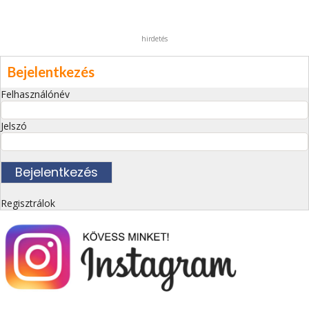
hirdetés
Bejelentkezés
Felhasználónév
Jelszó
Regisztrálok