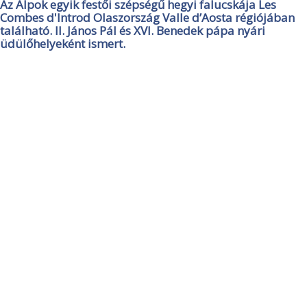
Az Alpok egyik festői szépségű hegyi falucskája Les
Combes d'Introd Olaszország Valle d’Aosta régiójában
található. II. János Pál és XVI. Benedek pápa nyári
üdülőhelyeként ismert.