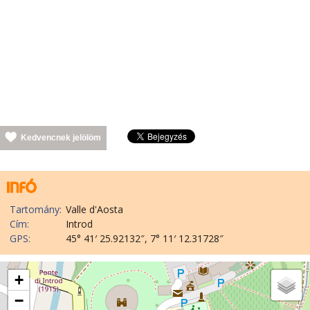
Kedvencnek jelölöm
Tartomány:
Valle d'Aosta
Cím:
Introd
GPS:
45° 41′ 25.92132″, 7° 11′ 12.31728″
+
−