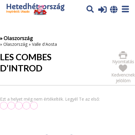
Az oldal sütiket (cookies) használ. További tájékoztatás itt:
Adatvédelmi tájékoztató
Ok
» Olaszország
»
Olaszország
»
Valle d'Aosta
LES COMBES
Nyomtatás
D’INTROD
Kedvencnek
jelölöm
Ezt a helyet még nem értékelték. Legyél Te az első: