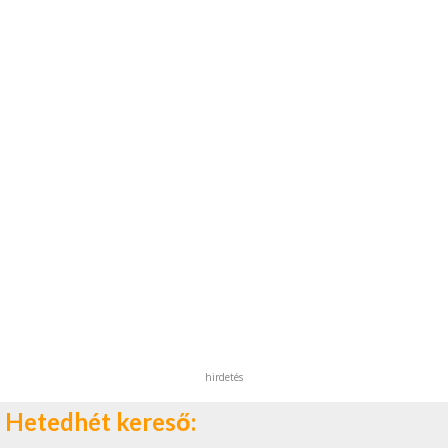
hirdetés
Hetedhét kereső: