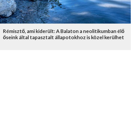
Rémisztő, ami kiderült: A Balaton a neolitikumban élő
őseink által tapasztalt állapotokhoz is közel kerülhet