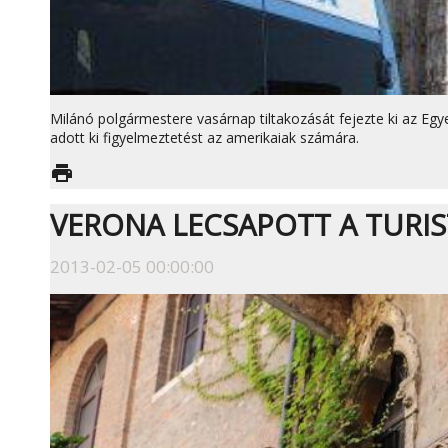
Milánó polgármestere vasárnap tiltakozását fejezte ki az Egy
adott ki figyelmeztetést az amerikaiak számára.
print
VERONA LECSAPOTT A TURI
2013-02-05 00:00:00