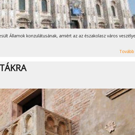
esült Államok konzulátusának, amiért az az északolasz város veszélye
Tovább
STÁKRA