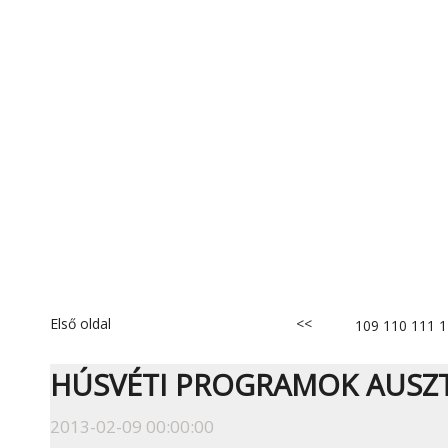
Első oldal
<<
109
110
111
1
HÚSVÉTI PROGRAMOK AUSZ
2013-02-09 00:00:00