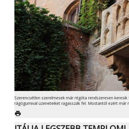
Szerencsétlen szerelmesek már régóta rendszeresen keresik fe
rágógumival üzeneteiket ragasszák fel. Mostantól ezért már 
print
ITÁLIA LEGSZEBB TEMPLOMI