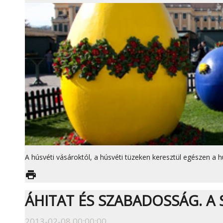
A húsvéti vásároktól, a húsvéti tüzeken keresztül egészen a h
print
ÁHITAT ÉS SZABADOSSÁG. A
2013-02-08 00:00:00