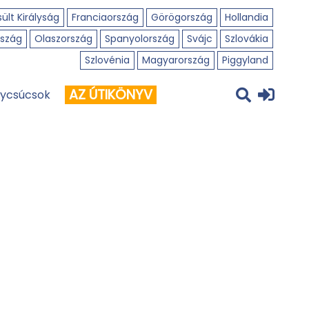
ült Királyság
Franciaország
Görögország
Hollandia
szág
Olaszország
Spanyolország
Svájc
Szlovákia
Szlovénia
Magyarország
Piggyland
AZ ÚTIKÖNYV
ycsúcsok