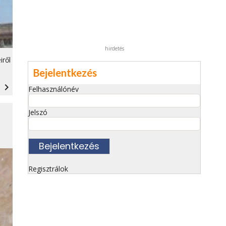
hirdetés
iről
Bejelentkezés
navigate_next
Felhasználónév
Jelszó
Regisztrálok