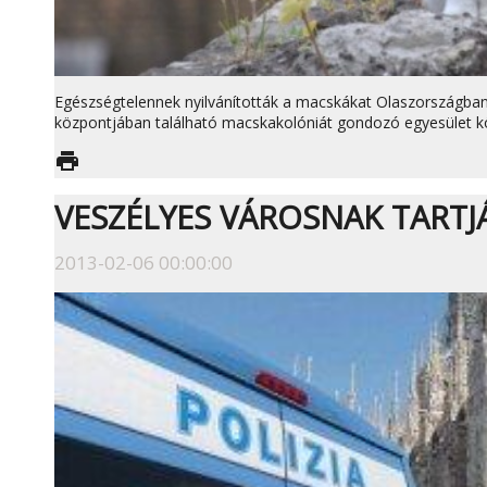
Egészségtelennek nyilvánították a macskákat Olaszországban.
központjában található macskakolóniát gondozó egyesület k
print
VESZÉLYES VÁROSNAK TARTJ
2013-02-06 00:00:00