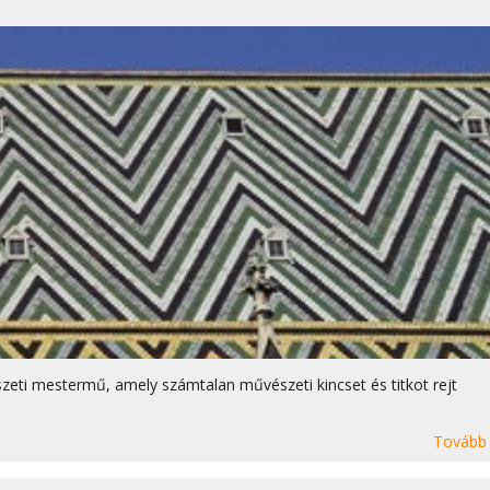
észeti mestermű, amely számtalan művészeti kincset és titkot rejt
Tovább