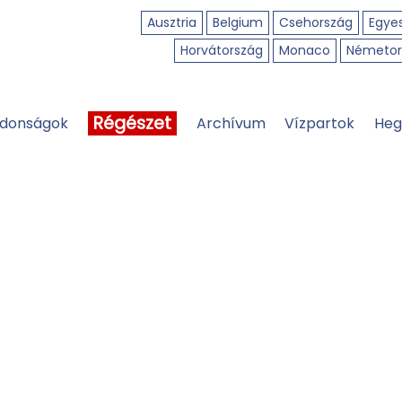
Ausztria
Belgium
Csehország
Egyes
Horvátország
Monaco
Németor
Régészet
jdonságok
Archívum
Vízpartok
Heg