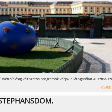
úsvéti síelésig változatos programok várják a látogatókat Ausztria-sze
Tovább
 STEPHANSDOM.