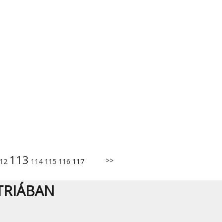
113
>>
12
114
115
116
117
TRIÁBAN