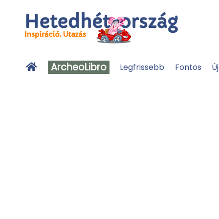
ArcheoLibro
Legfrissebb
Fontos
Ú