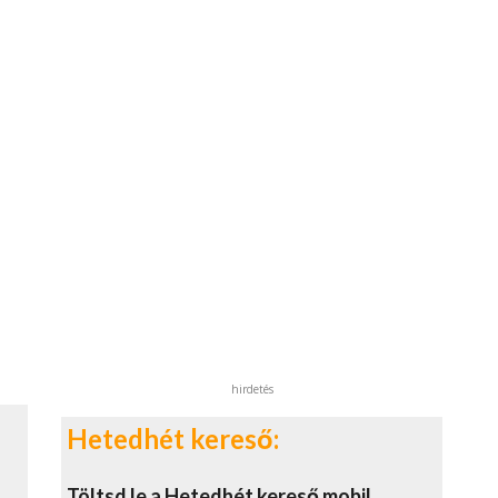
hirdetés
Hetedhét kereső:
Töltsd le a Hetedhét kereső mobil