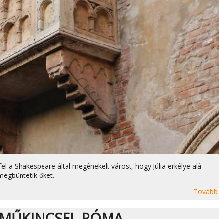
l a Shakespeare által megénekelt várost, hogy Júlia erkélye alá
megbüntetik őket.
Tovább
 MŰKINCSEI. RÓMA