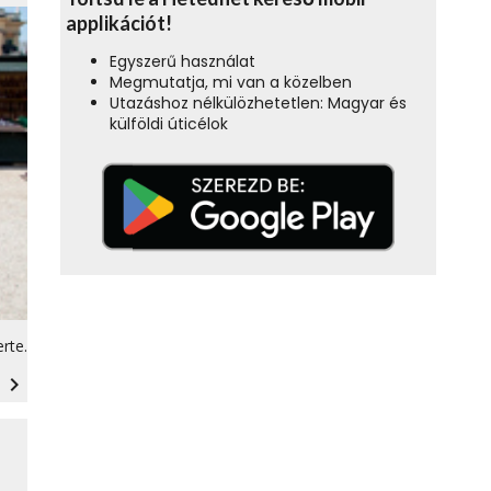
applikációt!
Egyszerű használat
Megmutatja, mi van a közelben
Utazáshoz nélkülözhetetlen: Magyar és
külföldi úticélok
rte.
navigate_next