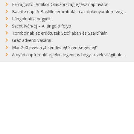
Ferragosto: Amikor Olaszország egész nap nyaral
Bastille nap: A Bastille lerombolása az önkényuralom végét jelentette
Lángolnak a hegyek
Szent Iván-éj – A lángoló folyó
Tombolnak az erdőtüzek Szicíliában és Szardínián
Graz adventi vásárai
Már 200 éves a „Csendes éj! Szentséges éj!”
A nyári napforduló éjjelén legendás hegyi tüzek világítják meg Zugspitzét