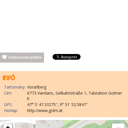
Kedvencnek jelölöm
Tartomány:
Vorarlberg
Cím:
6773 Vandans, Seilbahnstraße 1, Talstation Golmer
b
GPS:
47° 5′ 47.33275″, 9° 51′ 52.5847″
Honlap:
http://www.golm.at
+