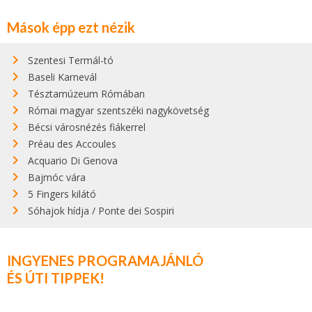
Mások épp ezt nézik
Szentesi Termál-tó
Baseli Karnevál
Tésztamúzeum Rómában
Római magyar szentszéki nagykövetség
Bécsi városnézés fiákerrel
Préau des Accoules
Acquario Di Genova
Bajmóc vára
5 Fingers kilátó
Sóhajok hídja / Ponte dei Sospiri
INGYENES PROGRAMAJÁNLÓ
ÉS ÚTI TIPPEK!