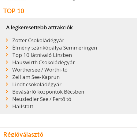
TOP 10
A legkeresettebb attrakciók
Zotter Csokoládégyár
Élmény szánkópálya Semmeringen
Top 10 látnivaló Linzben
Hauswirth Csokoládégyár
Wörthersee / Wörthi-tó
Zell am See-Kaprun
Lindt csokoládégyár
Bevásárló központok Bécsben
Neusiedler See / Fertő tó
Hallstatt
Régióválasztó