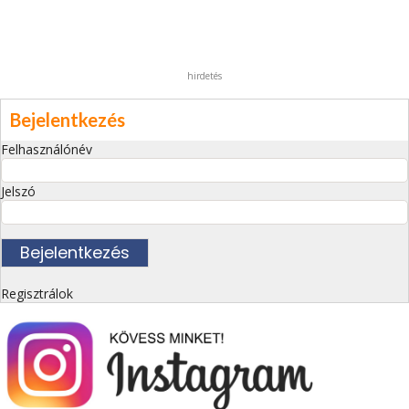
hirdetés
Bejelentkezés
Felhasználónév
Jelszó
Regisztrálok