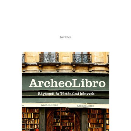
hirdetés