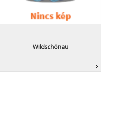
Wildschönau
navigate_next