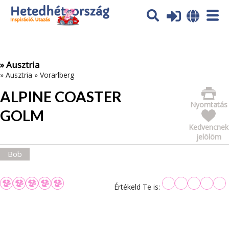
Az oldal sütiket (cookies) használ. További tájékoztatás itt:
Adatvédelmi tájékoztató
Ok
» Ausztria
»
Ausztria
»
Vorarlberg
ALPINE COASTER
Nyomtatás
GOLM
Kedvencnek
jelölöm
Bob
Értékeld Te is: