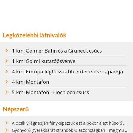
Legközelebbi látnivalók
1 km: Golmer Bahn és a Grüneck csúcs
1 km: Golmi kutatóösvénye
4 km: Európa leghosszabb erdei csúszdaparkja
4 km: Montafon
5 km: Montafon - Hochjoch csúcs
Népszerű
A cicák világnapján fényképeztük ezt a bokor alatt hűsölő cicát Kisorosziban
Gyönyörű gyerekbarát strandok Olaszországban - megmutatjuk a 15 legjobbat