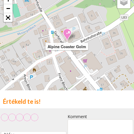
−
Alpine Coaster Golm
Értékeld te is!
Komment