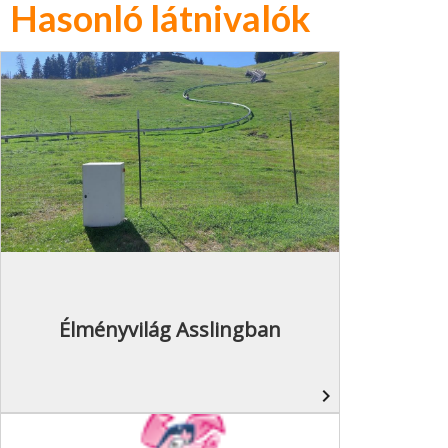
Hasonló látnivalók
Élményvilág Asslingban
navigate_next