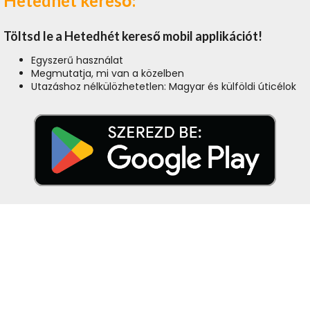
Hetedhét kereső:
Töltsd le a Hetedhét kereső mobil applikációt!
Egyszerű használat
Megmutatja, mi van a közelben
Utazáshoz nélkülözhetetlen: Magyar és külföldi úticélok