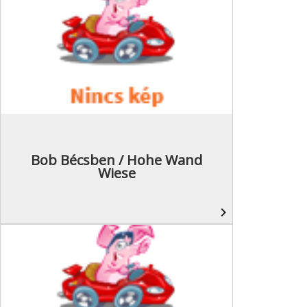
Bob Bécsben / Hohe Wand
Wiese
navigate_next