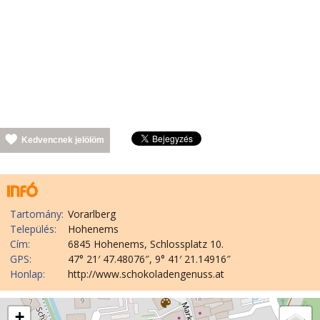
Kedvencnek jelölöm
Tartomány:
Vorarlberg
Település:
Hohenems
Cím:
6845 Hohenems, Schlossplatz 10.
GPS:
47° 21′ 47.48076″, 9° 41′ 21.14916″
Honlap:
http://www.schokoladengenuss.at
+