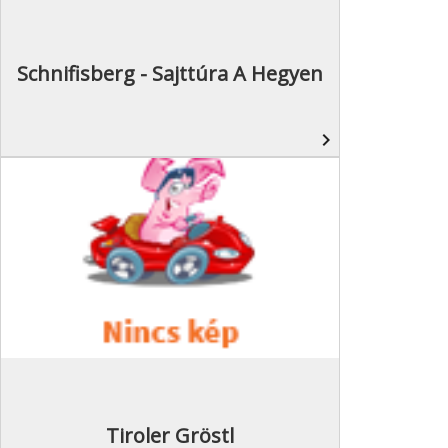
Schnifisberg - Sajttúra A Hegyen
navigate_next
Tiroler Gröstl