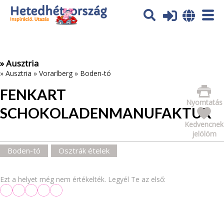
Az oldal sütiket (cookies) használ. További tájékoztatás itt:
Adatvédelmi tájékoztató
Ok
» Ausztria
»
Ausztria
»
Vorarlberg
»
Boden-tó
FENKART
Nyomtatás
SCHOKOLADENMANUFAKTUR
Kedvencnek
jelölöm
Boden-tó
Osztrák ételek
Ezt a helyet még nem értékelték. Legyél Te az első: