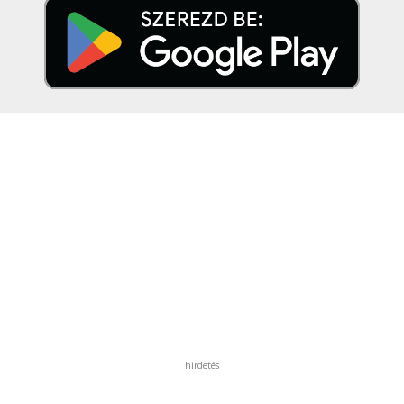
hirdetés