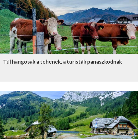
Túl hangosak a tehenek, a turisták panaszkodnak