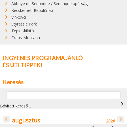
Abbaye de Sénanque / Sénanque apátság
Kecskeméti Repülőnap
Vinkovci
Styrassic Park
Tepke-kilátó
Crans-Montana
INGYENES PROGRAMAJÁNLÓ
ÉS ÚTI TIPPEK!
Keresés
navigate_next
Bővített kereső…
navigate_before
navigate_next
augusztus
2026