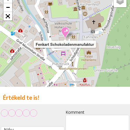
−
Fenkart Schokoladenmanufaktur
Értékeld te is!
Komment