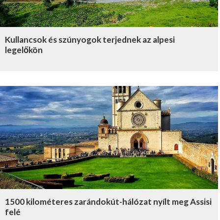
Kullancsok és szúnyogok terjednek az alpesi
legelőkön
1500 kilométeres zarándokút-hálózat nyílt meg Assisi
felé