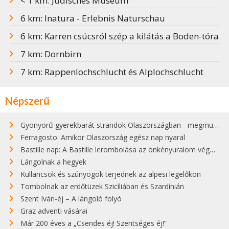
< 1 km: Jüdisches Museum
6 km: Inatura - Erlebnis Naturschau
6 km: Karren csúcsról szép a kilátás a Boden-tóra
7 km: Dornbirn
7 km: Rappenlochschlucht és Alplochschlucht
Népszerű
Gyönyörű gyerekbarát strandok Olaszországban - megmutatjuk a 15 legjobbat
Ferragosto: Amikor Olaszország egész nap nyaral
Bastille nap: A Bastille lerombolása az önkényuralom végét jelentette
Lángolnak a hegyek
Kullancsok és szúnyogok terjednek az alpesi legelőkön
Tombolnak az erdőtüzek Szicíliában és Szardínián
Szent Iván-éj – A lángoló folyó
Graz adventi vásárai
Már 200 éves a „Csendes éj! Szentséges éj!”