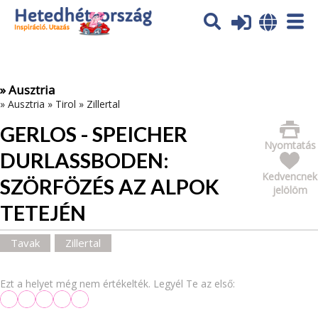
Az oldal sütiket (cookies) használ. További tájékoztatás itt:
Adatvédelmi tájékoztató
Ok
» Ausztria
»
Ausztria
»
Tirol
»
Zillertal
GERLOS - SPEICHER
Nyomtatás
DURLASSBODEN: S
Kedvencnek
ZÖRFÖZÉS AZ ALPOK T
jelölöm
ETEJÉN
Tavak
Zillertal
Ezt a helyet még nem értékelték. Legyél Te az első: