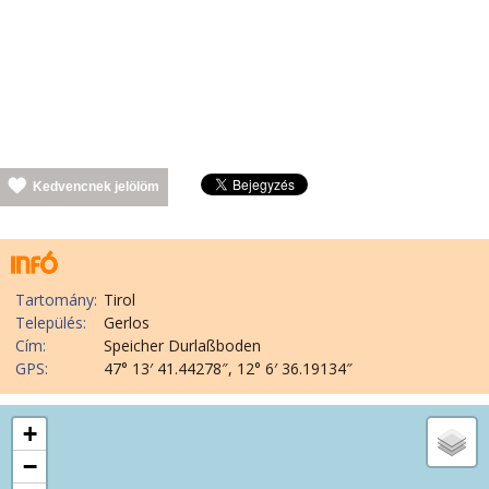
Kedvencnek jelölöm
Tartomány:
Tirol
Település:
Gerlos
Cím:
Speicher Durlaßboden
GPS:
47° 13′ 41.44278″, 12° 6′ 36.19134″
+
−