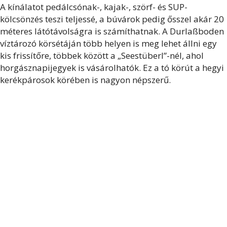
A kínálatot pedálcsónak-, kajak-, szörf- és SUP-
kölcsönzés teszi teljessé, a búvárok pedig ősszel akár 20
méteres látótávolságra is számíthatnak. A Durlaßboden
víztározó körsétáján több helyen is meg lehet állni egy
kis frissítőre, többek között a „Seestüberl”-nél, ahol
horgásznapijegyek is vásárolhatók. Ez a tó körút a hegyi
kerékpárosok körében is nagyon népszerű.