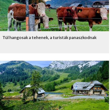
Túl hangosak a tehenek, a turisták panaszkodnak