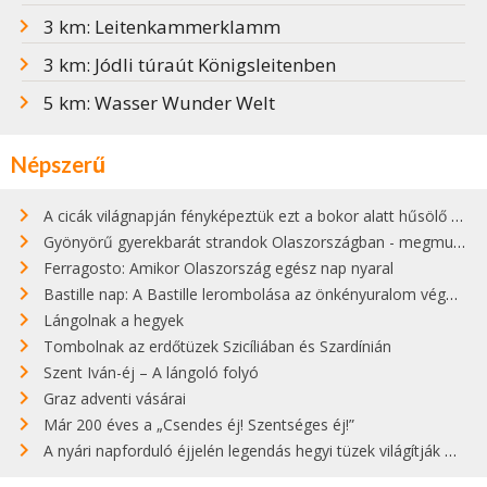
3 km: Leitenkammerklamm
3 km: Jódli túraút Königsleitenben
5 km: Wasser Wunder Welt
Népszerű
A cicák világnapján fényképeztük ezt a bokor alatt hűsölő cicát Kisorosziban
Gyönyörű gyerekbarát strandok Olaszországban - megmutatjuk a 15 legjobbat
Ferragosto: Amikor Olaszország egész nap nyaral
Bastille nap: A Bastille lerombolása az önkényuralom végét jelentette
Lángolnak a hegyek
Tombolnak az erdőtüzek Szicíliában és Szardínián
Szent Iván-éj – A lángoló folyó
Graz adventi vásárai
Már 200 éves a „Csendes éj! Szentséges éj!”
A nyári napforduló éjjelén legendás hegyi tüzek világítják meg Zugspitzét