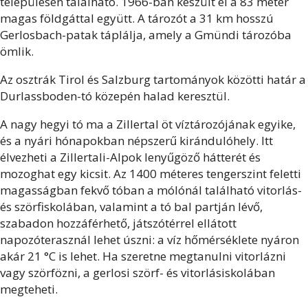
településen található. 1966-ban készült el a 83 méter
magas földgáttal együtt. A tározót a 31 km hosszú
Gerlosbach-patak táplálja, amely a Gmündi tározóba
ömlik.
Az osztrák Tirol és Salzburg tartományok közötti határ a
Durlassboden-tó közepén halad keresztül.
A nagy hegyi tó ma a Zillertal öt víztározójának egyike,
és a nyári hónapokban népszerű kirándulóhely. Itt
élvezheti a Zillertali-Alpok lenyűgöző hátterét és
mozoghat egy kicsit. Az 1400 méteres tengerszint feletti
magasságban fekvő tóban a mólónál található vitorlás-
és szörfiskolában, valamint a tó bal partján lévő,
szabadon hozzáférhető, játszótérrel ellátott
napozóterasznál lehet úszni: a víz hőmérséklete nyáron
akár 21 °C is lehet. Ha szeretne megtanulni vitorlázni
vagy szörfözni, a gerlosi szörf- és vitorlásiskolában
megteheti.