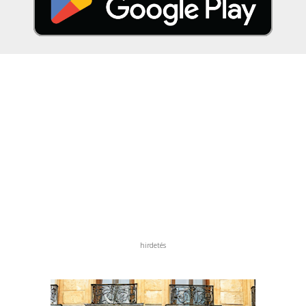
hirdetés