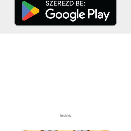
hirdetés