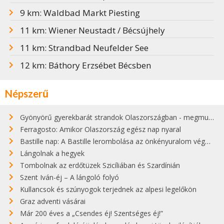
9 km: Waldbad Markt Piesting
11 km: Wiener Neustadt / Bécsújhely
11 km: Strandbad Neufelder See
12 km: Báthory Erzsébet Bécsben
Népszerű
Gyönyörű gyerekbarát strandok Olaszországban - megmutatjuk a 15 legjobbat
Ferragosto: Amikor Olaszország egész nap nyaral
Bastille nap: A Bastille lerombolása az önkényuralom végét jelentette
Lángolnak a hegyek
Tombolnak az erdőtüzek Szicíliában és Szardínián
Szent Iván-éj – A lángoló folyó
Kullancsok és szúnyogok terjednek az alpesi legelőkön
Graz adventi vásárai
Már 200 éves a „Csendes éj! Szentséges éj!”