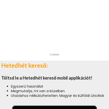
hirdetés
Hetedhét kereső:
Töltsd le a Hetedhét kereső mobil applikációt!
Egyszerű használat
Megmutatja, mi van a közelben
Utazáshoz nélkülözhetetlen: Magyar és külföldi úticélok