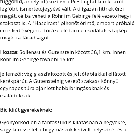
függőhíd,
amely időközben a Piestingtal kerékpárút
legfőbb ismertetőjegyévé vált. Aki igazán fittnek érzi
magát, célba veheti a Rohr im Gebirge felé vezető hegyi
szakaszt is. A "Haselrast" pihenőt érintő, embert próbáló
emelkedő végén a túrázó elé táruló csodálatos tájkép
megéri a fáradságot.
Hossza:
Sollenau és Gutenstein között 38,1 km. Innen
Rohr im Gebirge további 15 km.
Jellemzői: végig aszfaltozott és jelzőtáblákkal ellátott
kerékpárút. A Gutensteinig vezető szakasz könnyű
egynapos túra ajánlott hobbibringásoknak és
családoknak.
Bicikliút gyerekeknek:
Gyönyörködjön a fantasztikus kilátásban a hegyekre,
vagy keresse fel a hegymászók kedvelt helyszínét és a