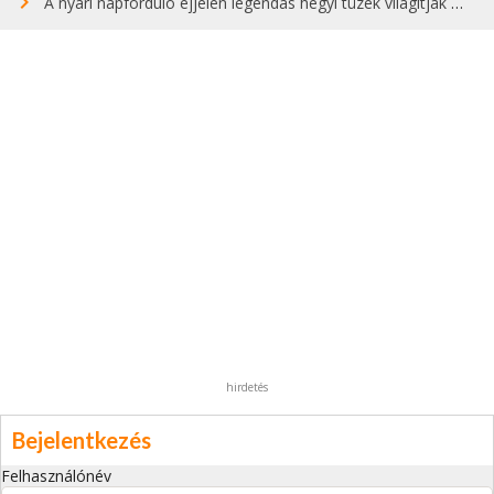
A nyári napforduló éjjelén legendás hegyi tüzek világítják meg Zugspitzét
hirdetés
Bejelentkezés
Felhasználónév