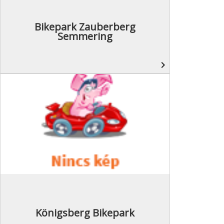
Bikepark Zauberberg
Semmering
navigate_next
Königsberg Bikepark