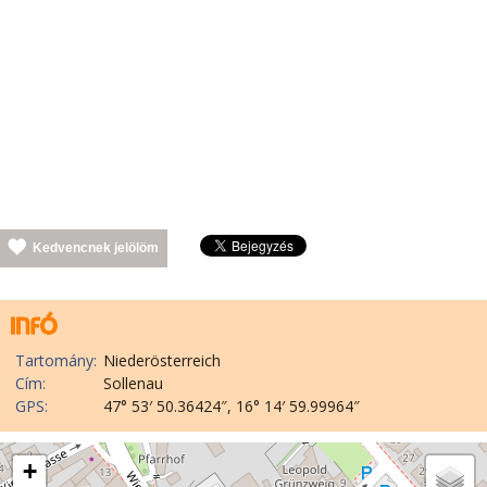
Kedvencnek jelölöm
Tartomány:
Niederösterreich
Cím:
Sollenau
GPS:
47° 53′ 50.36424″, 16° 14′ 59.99964″
+