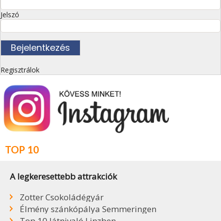
Jelszó
Regisztrálok
TOP 10
A legkeresettebb attrakciók
Zotter Csokoládégyár
Élmény szánkópálya Semmeringen
Top 10 látnivaló Linzben