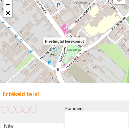
−
Piestingtal kerékpárút
Értékeld te is!
Komment