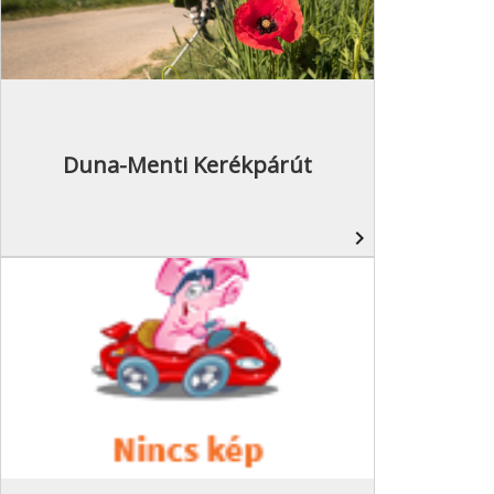
Duna-Menti Kerékpárút
navigate_next