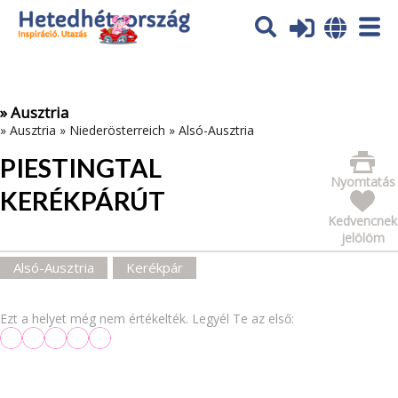
Az oldal sütiket (cookies) használ. További tájékoztatás itt:
Adatvédelmi tájékoztató
Ok
» Ausztria
»
Ausztria
»
Niederösterreich
»
Alsó-Ausztria
PIESTINGTAL
Nyomtatás
KERÉKPÁRÚT
Kedvencnek
jelölöm
Alsó-Ausztria
Kerékpár
Ezt a helyet még nem értékelték. Legyél Te az első: