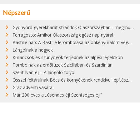
Népszerű
Gyönyörű gyerekbarát strandok Olaszországban - megmutatjuk a 15 legjobbat
Ferragosto: Amikor Olaszország egész nap nyaral
Bastille nap: A Bastille lerombolása az önkényuralom végét jelentette
Lángolnak a hegyek
Kullancsok és szúnyogok terjednek az alpesi legelőkön
Tombolnak az erdőtüzek Szicíliában és Szardínián
Szent Iván-éj – A lángoló folyó
Ősszel feltárulnak Bécs és környékének rendkívüli építészeti kincsei
Graz adventi vásárai
Már 200 éves a „Csendes éj! Szentséges éj!”