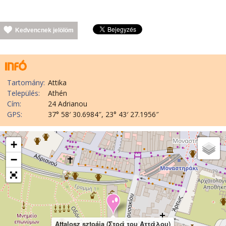
Kedvencnek jelölöm
Tartomány:
Attika
Település:
Athén
Cím:
24 Adrianou
GPS:
37° 58′ 30.6984″, 23° 43′ 27.1956″
+
−
Attalosz sztoája (Στοά του Αττάλου)