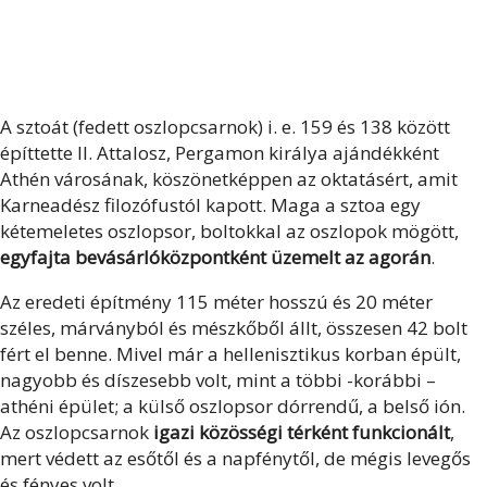
A sztoát (fedett oszlopcsarnok) i. e. 159 és 138 között
építtette II. Attalosz, Pergamon királya ajándékként
Athén városának, köszönetképpen az oktatásért, amit
Karneadész filozófustól kapott. Maga a sztoa egy
kétemeletes oszlopsor, boltokkal az oszlopok mögött,
egyfajta bevásárlóközpontként üzemelt az agorán
.
Az eredeti építmény 115 méter hosszú és 20 méter
széles, márványból és mészkőből állt, összesen 42 bolt
fért el benne. Mivel már a hellenisztikus korban épült,
nagyobb és díszesebb volt, mint a többi -korábbi –
athéni épület; a külső oszlopsor dórrendű, a belső ión.
Az oszlopcsarnok
igazi közösségi térként funkcionált
,
mert védett az esőtől és a napfénytől, de mégis levegős
és fényes volt.