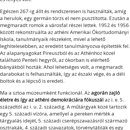
Egészen 267-ig állt és rendszeresen is használták, amíg
a herulok, egy germán törzs el nem pusztította. Ezután a
megmaradt romok a városfal részei lettek. 1952 és 1956
között rekonstruálta az athéni Amerikai Ókortudományi
Iskola, tanulmányaik részeként, mivel a lehető
leghitelesebben, az eredetit tanulmányozva építették fel.
Az alapanyagokat Pireuszból és az Athénhoz közel
található Penteli hegyről, az ókorban is elérhető
bányákból hozták. Ahol lehetséges volt, a megmaradt
darabokat is felhasználták, így az északi vége, és a déli
boltok és a lépcső is eredeti.
Ma a sztoa múzeumként funkcionál. Az
agorán zajló
életre és így az athéni demokráciára fókuszál
az i. e. 5.
századtól az i. u. 2. századig. A műtárgyak közé tartozik
egy 5. századi vízóra, amellyel a pereken mérték a
tárgyalás idejét, 5. századi cserépszavazásról származó
osztrakák, 4. századi szavazatok, törvénytáblák és egy