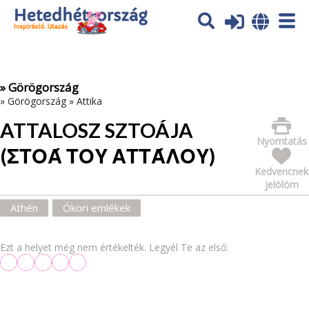
Az oldal sütiket (cookies) használ. További tájékoztatás itt:
Adatvédelmi tájékoztató
Ok
» Görögország
»
Görögország
»
Attika
ATTALOSZ SZTOÁJA
Nyomtatás
(ΣΤΟΆ ΤΟΥ ΑΤΤΆΛΟΥ)
Kedvencnek
jelölöm
Athén
Ókori emlékek
Ezt a helyet még nem értékelték. Legyél Te az első: