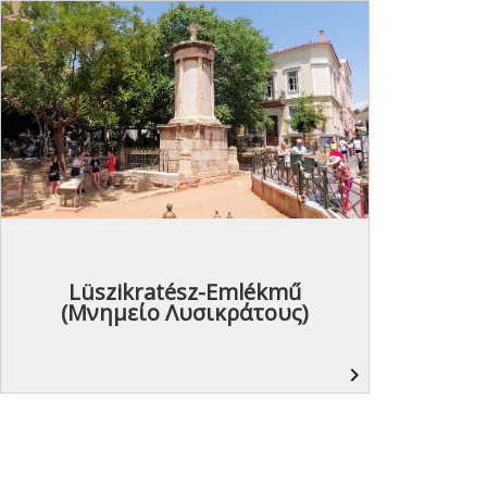
Lüszikratész-Emlékmű
(Μνημείο Λυσικράτους)
navigate_next