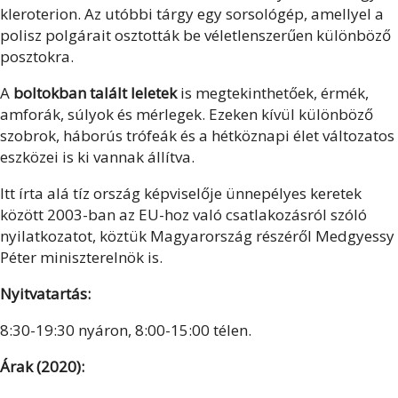
kleroterion. Az utóbbi tárgy egy sorsológép, amellyel a
polisz polgárait osztották be véletlenszerűen különböző
posztokra.
A
boltokban talált leletek
is megtekinthetőek, érmék,
amforák, súlyok és mérlegek. Ezeken kívül különböző
szobrok, háborús trófeák és a hétköznapi élet változatos
eszközei is ki vannak állítva.
Itt írta alá tíz ország képviselője ünnepélyes keretek
között 2003-ban az EU-hoz való csatlakozásról szóló
nyilatkozatot, köztük Magyarország részéről Medgyessy
Péter miniszterelnök is.
Nyitvatartás:
8:30-19:30 nyáron, 8:00-15:00 télen.
Árak (2020):