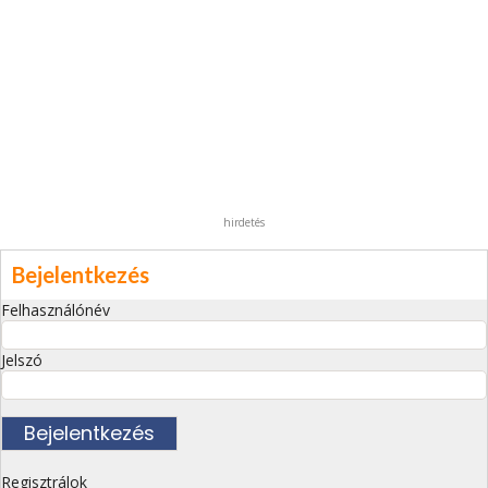
hirdetés
Bejelentkezés
Felhasználónév
Jelszó
Regisztrálok