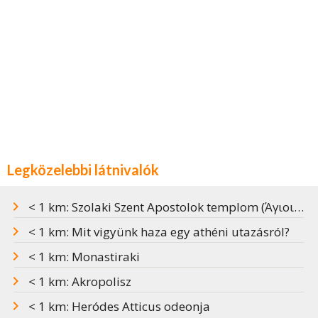
Legközelebbi látnivalók
< 1 km: Szolaki Szent Apostolok templom (Άγιοι Απόστολοι Σολάκη)
< 1 km: Mit vigyünk haza egy athéni utazásról?
< 1 km: Monastiraki
< 1 km: Akropolisz
< 1 km: Heródes Atticus odeonja