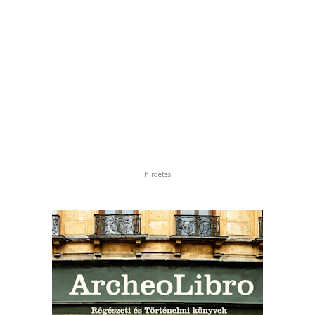
hirdetés