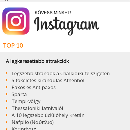
TOP 10
A legkeresettebb attrakciók
Legszebb strandok a Chalkidiki-félszigeten
5 tökéletes kirándulás Athénból
Paxos és Antipaxos
Spárta
Tempi-völgy
Thessaloniki látnivalói
A 10 legszebb üdülőhely Krétán
Nafplio (Ναύπλιο)
Korinthosz