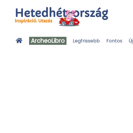
ArcheoLibro
Legfrissebb
Fontos
Ú