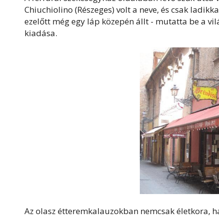
Chiuchiolino (Részeges) volt a neve, és csak ladik
ezelőtt még egy láp közepén állt - mutatta be a vi
kiadása.
Az olasz étteremkalauzokban nemcsak életkora, ha