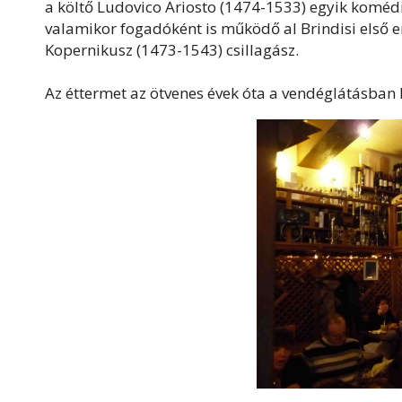
a költő Ludovico Ariosto (1474-1533) egyik komédi
valamikor fogadóként is működő al Brindisi első 
Kopernikusz (1473-1543) csillagász.
Az éttermet az ötvenes évek óta a vendéglátásban h