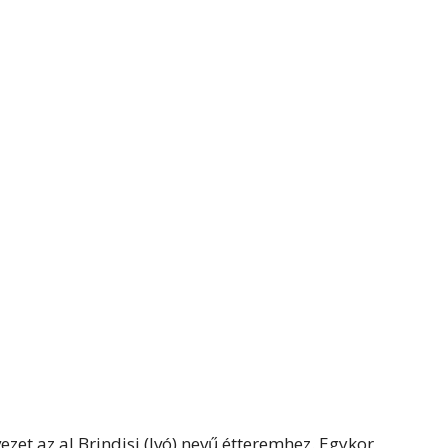
zet az al Brindisi (Ivó) nevű étteremhez. Egykor