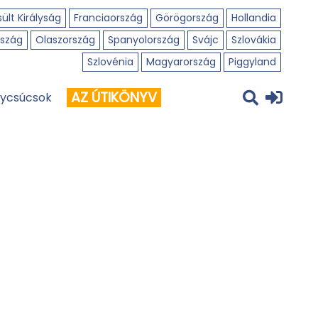
ült Királyság
Franciaország
Görögország
Hollandia
szág
Olaszország
Spanyolország
Svájc
Szlovákia
Szlovénia
Magyarország
Piggyland
AZ ÚTIKÖNYV
ycsúcsok