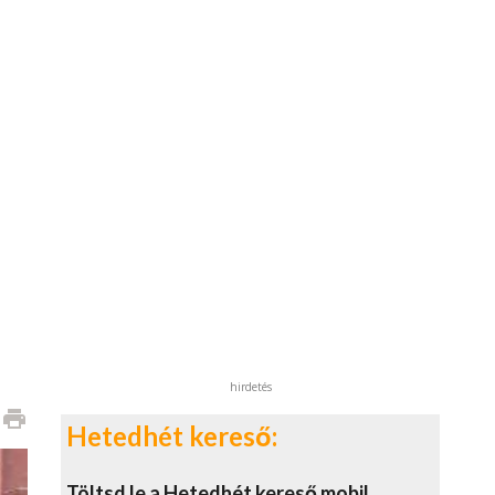
hirdetés
print
Hetedhét kereső:
Töltsd le a Hetedhét kereső mobil