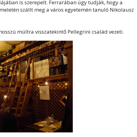
ájában is szerepelt. Ferrarában úgy tudják, hogy a
emeletén szállt meg a város egyetemén tanuló Nikolausz
osszú múltra visszatekintő Pellegrini család vezeti.