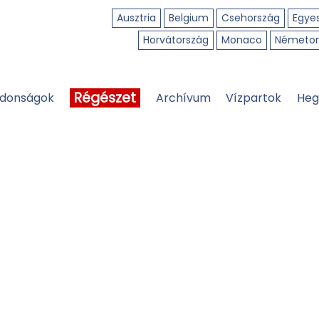
Ausztria
Belgium
Csehország
Egyes
Horvátország
Monaco
Németor
Régészet
jdonságok
Archívum
Vízpartok
Heg