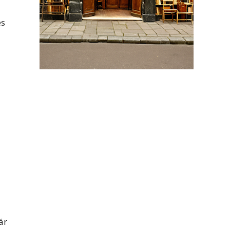
es
ár