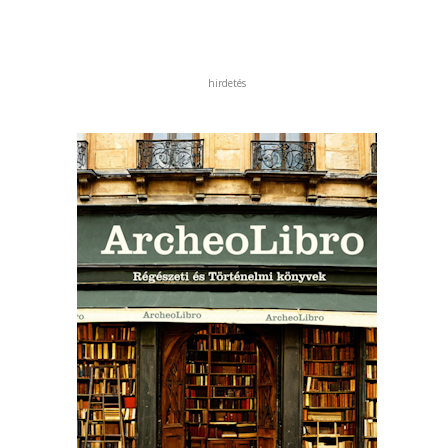
hirdetés