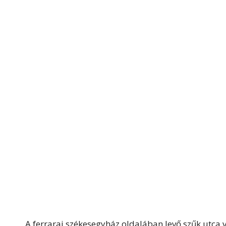
A ferrarai székesegyház oldalában levő szűk utca ve