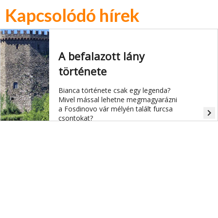
Kapcsolódó hírek
A befalazott lány
története
Bianca története csak egy legenda?
Mivel mással lehetne megmagyarázni
a Fosdinovo vár mélyén talált furcsa
navigate_next
csontokat?