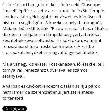
és középkori hangulatot kölcsönöz neki. Giuseppe
Fancelli építész vezette a restaurációt, és Sir Temple
Leader a környék legjobb művészeit és kőműveseit
hívta el a segítségére. A köveket a helyi barlangból,
Maiano-ból szállították. “Pietra serena”-t használtak a
díszítés mintájához, a lámpákhoz, gyertyatartókat
készítettek kovácsoltvasból, és középkori, valamint
reneszánsz stílusú freskókat festettek. A kertbe
ciprusokat, fenyőket és magyaltölgyeket ültettek.
Ma a vár egy kis ékszer Toszkánában, lőrésekkel teli
tornyaival, reneszánsz udvarával és számos
sétányával.
A várban esküvőket rendeznek, talán az ifjú párok
nem ismerik a szerencsétlenül járt szerelmesek
történetét!