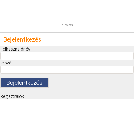
hirdetés
Bejelentkezés
Felhasználónév
Jelszó
Regisztrálok