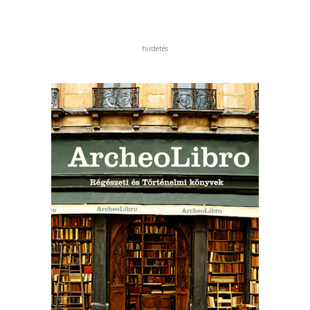
hirdetés