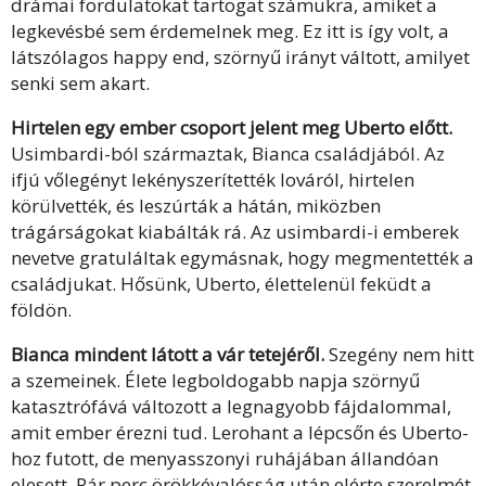
drámai fordulatokat tartogat számukra, amiket a
legkevésbé sem érdemelnek meg. Ez itt is így volt, a
látszólagos happy end, szörnyű irányt váltott, amilyet
senki sem akart.
Hirtelen egy ember csoport jelent meg Uberto előtt.
Usimbardi-ból származtak, Bianca családjából. Az
ifjú vőlegényt lekényszerítették lováról, hirtelen
körülvették, és leszúrták a hátán, miközben
trágárságokat kiabálták rá. Az usimbardi-i emberek
nevetve gratuláltak egymásnak, hogy megmentették a
családjukat. Hősünk, Uberto, élettelenül feküdt a
földön.
Bianca mindent látott a vár tetejéről.
Szegény nem hitt
a szemeinek. Élete legboldogabb napja szörnyű
katasztrófává változott a legnagyobb fájdalommal,
amit ember érezni tud. Lerohant a lépcsőn és Uberto-
hoz futott, de menyasszonyi ruhájában állandóan
elesett. Pár perc örökkévalósság után elérte szerelmét.