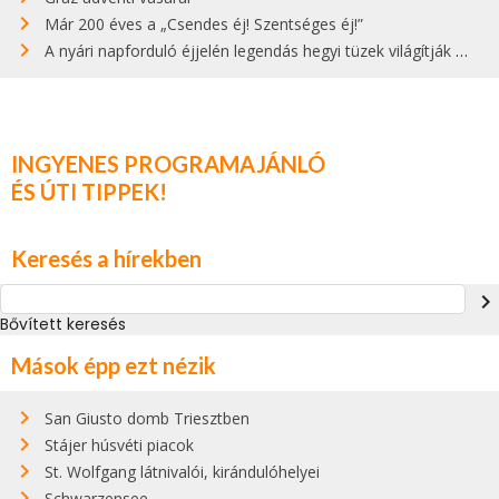
Már 200 éves a „Csendes éj! Szentséges éj!”
A nyári napforduló éjjelén legendás hegyi tüzek világítják meg Zugspitzét
INGYENES PROGRAMAJÁNLÓ
ÉS ÚTI TIPPEK!
Keresés a hírekben
navigate_next
Bővített keresés
Mások épp ezt nézik
San Giusto domb Triesztben
Stájer húsvéti piacok
St. Wolfgang látnivalói, kirándulóhelyei
Schwarzensee