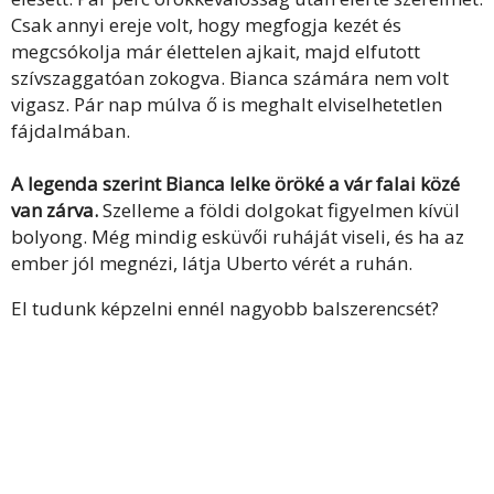
Csak annyi ereje volt, hogy megfogja kezét és
megcsókolja már élettelen ajkait, majd elfutott
szívszaggatóan zokogva. Bianca számára nem volt
vigasz. Pár nap múlva ő is meghalt elviselhetetlen
fájdalmában.
A legenda szerint Bianca lelke öröké a vár falai közé
van zárva.
Szelleme a földi dolgokat figyelmen kívül
bolyong. Még mindig esküvői ruháját viseli, és ha az
ember jól megnézi, látja Uberto vérét a ruhán.
El tudunk képzelni ennél nagyobb balszerencsét?