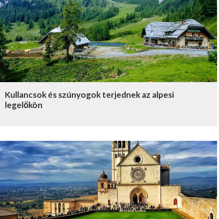
Kullancsok és szúnyogok terjednek az alpesi
legelőkön