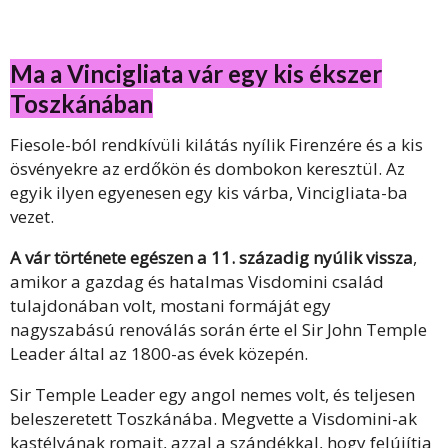
Ma a Vincigliata vár egy kis ékszer
Toszkánában
Fiesole-ból rendkívüli kilátás nyílik Firenzére és a kis
ösvényekre az erdőkön és dombokon keresztül. Az
egyik ilyen egyenesen egy kis várba, Vincigliata-ba
vezet.
A vár története egészen a 11. századig nyúlik vissza
,
amikor a gazdag és hatalmas Visdomini család
tulajdonában volt, mostani formáját egy
nagyszabású renoválás során érte el Sir John Temple
Leader által az 1800-as évek közepén.
Sir Temple Leader egy angol nemes volt, és teljesen
beleszeretett Toszkánába. Megvette a Visdomini-ak
kastélyának romait, azzal a szándékkal, hogy felújítja