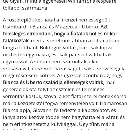
de olyan, mintha egyenesen William Shakespeare
tollából származna.
A főszereplők két fiatal a firenzei nemességből:
Usimbardi-i Bianca és Mazzecca-i Uberto.
Azt
felesleges elmondani, hogy a fiatalok hol és mikor
találkoztak
, mert a szerelmük abban a pillanatban
lángra lobbant. Boldogok voltak, bár csak lopva
nézhettek egymásra, és csak pár szót válthattak
egymással. Azonban nem számoltak a kor
szokásaival, miszerint házasságot csak a szövetségek
megerősítésére kötnek. Az igazság azonban az, hogy
Bianca és Uberto családja ellenségek voltak
, már
generációk óta folyt az esztelen és felesleges
vérrontás köztük, szóval a két fiatal szerelmének sorsa
már a kezdetektől fogva reménytelen volt. Hamarosan
Bianca apja, Giovanni felfedezte a kapcsolatot, és
lánya attól kezdve többé nem hagyhatta el a várat, és
nem érintkezhetett a külvilággal. Úgy tűnt, már a