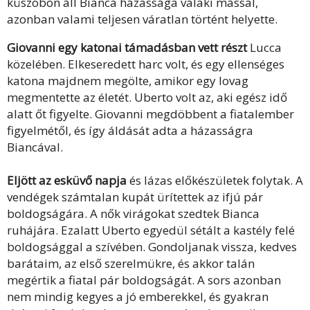
küszöbön áll Bianca házassága valaki mással,
azonban valami teljesen váratlan történt helyette.
Giovanni egy katonai támadásban vett részt
Lucca
közelében. Elkeseredett harc volt, és egy ellenséges
katona majdnem megölte, amikor egy lovag
megmentette az életét. Uberto volt az, aki egész idő
alatt őt figyelte. Giovanni megdöbbent a fiatalember
figyelmétől, és így áldását adta a házasságra
Biancával.
Eljött az esküvő napja
és lázas előkészületek folytak. A
vendégek számtalan kupát ürítettek az ifjú pár
boldogságára. A nők virágokat szedtek Bianca
ruhájára. Ezalatt Uberto egyedül sétált a kastély felé
boldogsággal a szívében. Gondoljanak vissza, kedves
barátaim, az első szerelmükre, és akkor talán
megértik a fiatal pár boldogságát. A sors azonban
nem mindig kegyes a jó emberekkel, és gyakran