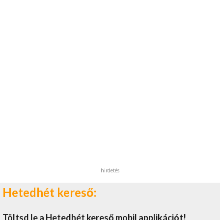
hirdetés
Hetedhét kereső:
Töltsd le a Hetedhét kereső mobil applikációt!