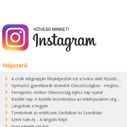
Népszerű
A cicák világnapján fényképeztük ezt a bokor alatt hűsölő cicát Kisorosziban
Gyönyörű gyerekbarát strandok Olaszországban - megmutatjuk a 15 legjobbat
Ferragosto: Amikor Olaszország egész nap nyaral
Bastille nap: A Bastille lerombolása az önkényuralom végét jelentette
Lángolnak a hegyek
Tombolnak az erdőtüzek Szicíliában és Szardínián
Szent Iván-éj – A lángoló folyó
Graz adventi vásárai