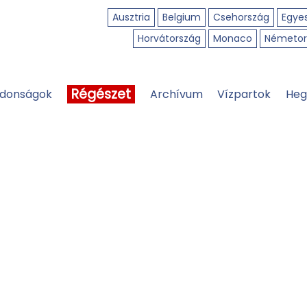
Ausztria
Belgium
Csehország
Egyes
Horvátország
Monaco
Németor
Régészet
jdonságok
Archívum
Vízpartok
Heg