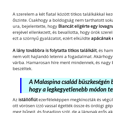
A szerelem a két fiatal között titkos találkákkal 
őszinte. Csakhogy a boldogság nem tarthatott sok
ura, bejelentette, hogy
Biancát elígérte egy lovag
erejével ellenkezett, és bevallotta, hogy örök szer
ezt a szörnyű gyalázatot, ezért elküldte
apácának e
A lány továbbra is folytatta titkos találkáit
, és ham
nem volt hajlandó letenni a fogadalmat. Akárhogy i
várba. Hamarosan híre ment mindennek, és nagy bo
beszéltek.
A Malaspina család büszkeségén b
hogy a legkegyetlenebb módon tes
Az
istállófiút
ezerféleképpen megkínozták és végü
ott vörösen izzó vassal égették össze és ördögi gép
meg bűneit, és fogadjon szót, de a lánynak erős a