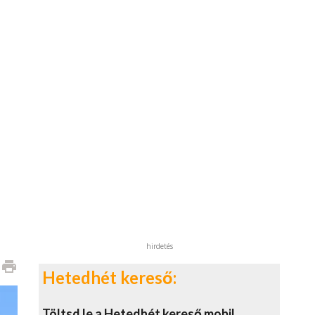
hirdetés
print
Hetedhét kereső:
Töltsd le a Hetedhét kereső mobil