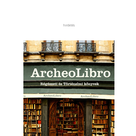
hirdetés