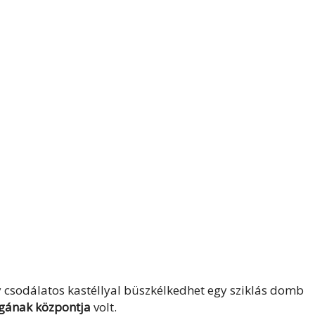
 csodálatos kastéllyal büszkélkedhet egy sziklás domb
ágának központja
volt.