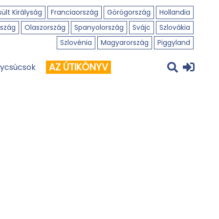
ült Királyság
Franciaország
Görögország
Hollandia
szág
Olaszország
Spanyolország
Svájc
Szlovákia
Szlovénia
Magyarország
Piggyland
AZ ÚTIKÖNYV
ycsúcsok