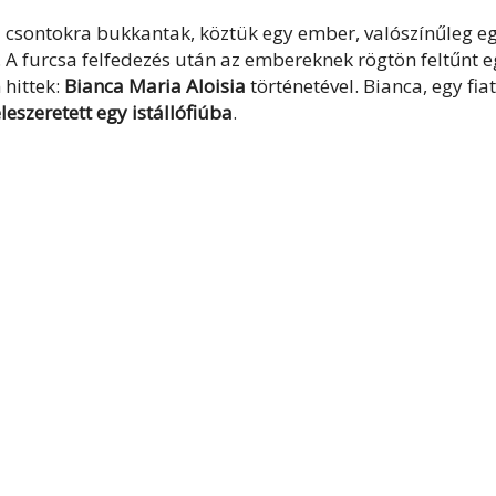
sa csontokra bukkantak, köztük egy ember, valószínűleg e
 A furcsa felfedezés után az embereknek rögtön feltűnt e
hittek:
Bianca Maria Aloisia
történetével. Bianca, egy fia
leszeretett egy istállófiúba
.