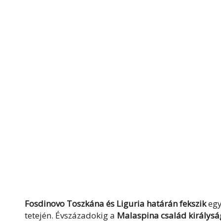
Fosdinovo Toszkána és Liguria határán fekszik
egy
tetején. Évszázadokig a
Malaspina család királys