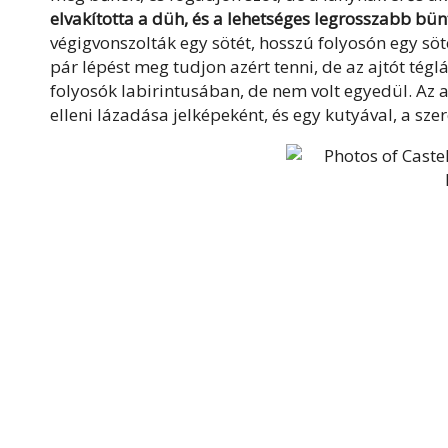
elvakította a düh, és a lehetséges legrosszabb bünt
végigvonszolták egy sötét, hosszú folyosón egy söt
pár lépést meg tudjon azért tenni, de az ajtót tég
folyosók labirintusában, de nem volt egyedül. Az ap
elleni lázadása jelképeként, és egy kutyával, a s