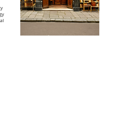
gy
gy
tal