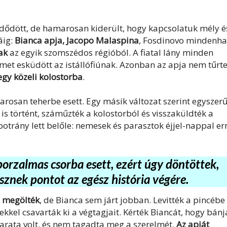
kezdődött, de hamarosan kiderült, hogy kapcsolatuk mély é
áig:
Bianca apja, Jacopo Malaspina
, Fosdinovo mindenha
nak
az egyik szomszédos régióból. A fiatal lány minden
elmet esküdött az istállófiúnak. Azonban az apja nem tűrt
gy közeli kolostorba
.
arosan teherbe esett. Egy másik változat szerint egyszer
s történt, száműzték a kolostorból és visszaküldték a
trány lett belőle: nemesek és parasztok éjjel-nappal er
orzalmas csorba esett, ezért úgy döntöttek,
znek pontot az egész história végére.
l
megölték
, de Bianca sem járt jobban. Levitték a pincébe
ekkel csavarták ki a végtagjait. Kérték Biancát, hogy bánj
karata volt, és nem tagadta meg a szerelmét.
Az apját