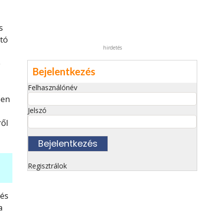
s
tó
hirdetés
e
Bejelentkezés
Felhasználónév
űen
Jelszó
ről
Regisztrálok
 és
a