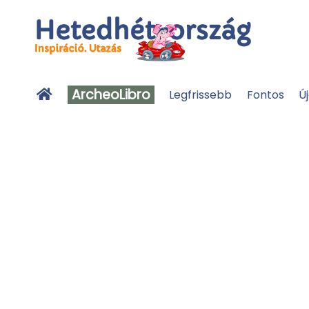
ArcheoLibro
Legfrissebb
Fontos
Ú