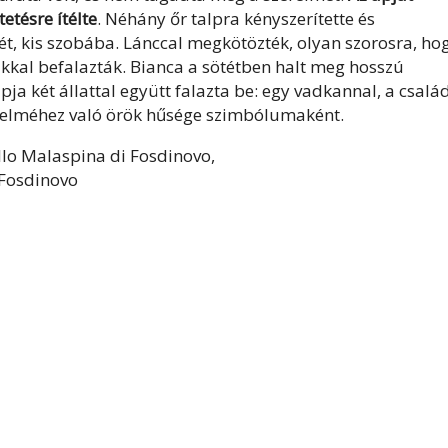
etésre ítélte
. Néhány őr talpra kényszerítette és
ét, kis szobába. Lánccal megkötözték, olyan szorosra, ho
lákkal befalazták. Bianca a sötétben halt meg hosszú
ja két állattal együtt falazta be: egy vadkannal, a csalá
zerelméhez való örök hűsége szimbólumaként.